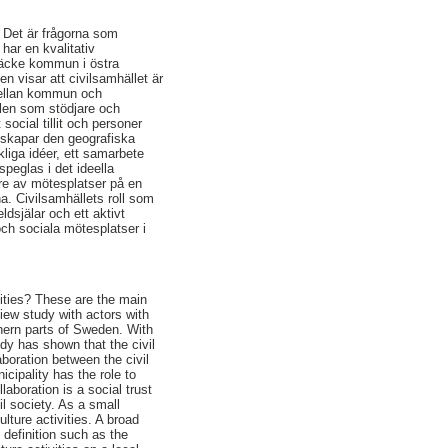
? Det är frågorna som
har en kvalitativ
Bräcke kommun i östra
n visar att civilsamhället är
 mellan kommun och
llen som stödjare och
social tillit och personer
 skapar den geografiska
kliga idéer, ett samarbete
peglas i det ideella
are av mötesplatser på en
. Civilsamhällets roll som
ldsjälar och ett aktivt
och sociala mötesplatser i
nities? These are the main
view study with actors with
rthern parts of Sweden. With
dy has shown that the civil
laboration between the civil
icipality has the role to
llaboration is a social trust
l society. As a small
ulture activities. A broad
l definition such as the