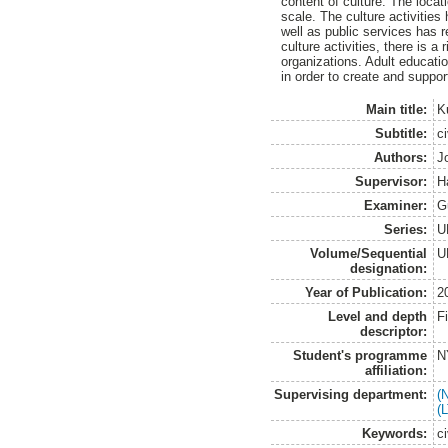
content of culture. The locati
scale. The culture activities
well as public services has re
culture activities, there is a 
organizations. Adult educatio
in order to create and support
Main title:
K
Subtitle:
ci
Authors:
J
Supervisor:
H
Examiner:
G
Series:
U
Volume/Sequential
U
designation:
Year of Publication:
2
Level and depth
F
descriptor:
Student's programme
N
affiliation:
Supervising department:
(
(
Keywords:
c