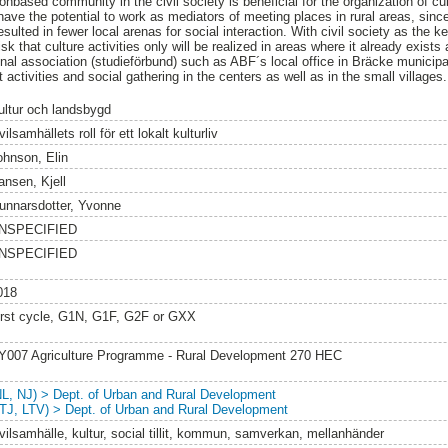
onbased community in the civil society is beneficial for the organization of cul
 have the potential to work as mediators of meeting places in rural areas, sin
sulted in fewer local arenas for social interaction. With civil society as the ke
risk that culture activities only will be realized in areas where it already exists 
nal association (studieförbund) such as ABF´s local office in Bräcke municipal
 activities and social gathering in the centers as well as in the small villages.
ultur och landsbygd
vilsamhällets roll för ett lokalt kulturliv
ohnson, Elin
ansen, Kjell
unnarsdotter, Yvonne
NSPECIFIED
NSPECIFIED
018
irst cycle, G1N, G1F, G2F or GXX
Y007 Agriculture Programme - Rural Development 270 HEC
NL, NJ) > Dept. of Urban and Rural Development
LTJ, LTV) > Dept. of Urban and Rural Development
ivilsamhälle, kultur, social tillit, kommun, samverkan, mellanhänder