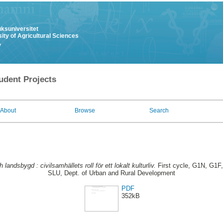
uksuniversitet
ity of Agricultural Sciences
y
udent Projects
About
Browse
Search
h landsbygd : civilsamhällets roll för ett lokalt kulturliv.
First cycle, G1N, G1F
SLU, Dept. of Urban and Rural Development
PDF
352kB