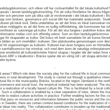
landsbygdskommun, och vilken roll har civilsamhället för det lokala kulturlivet
psats i ämnet landsbygdsutveckling. För att söka förståelse för dessa frågor 
örer och personer som på olika sätt är involverande i det lokala kulturlivet i 
p som brokers, governance och social tillit har materialet analyserats. Studie
lturen på lokal nivå. Detta underlättas av att det finns en lokal samverkan
rkan möjliggörs av att det finns en tydlig rollfördelning, där kommunen har ro
omförare av satsningar på kultur. För att det ska fungera i praktiken krävs det 
nformation mellan civil och offentlig sektor. Som en liten landsbygdskommun
ngar för skapandet av kultur. Det krävs ett brett samarbete för att kunna förver
åde bilden av och innehållet i kulturen. Den platsbundna gemenskapen som åters
rdel för organiseringen av kulturen. Kulturen kan även fungera som en förmedl
ch samhällsservice har minskat, och med dem även de naturliga mötesplatserna
rar emellertid att kulturaktiviteter främst skapas i bygder där det redan finns e
åsom ABF:s lokalkontor i Bräcke spelar där en viktig roll i att skapa aktivitet 
ndre byarna.
,
al areas? Which role does the society play for the cultural life in local commu
hesis in rural development. The study is carried out through a qualitative inter
ultural life in the municipality Bräcke, located in the region Jämtland in the no
vernance and social trust, the empirical material has been analyzed. The stu
or a realization of a locally based culture life. This is facilitated by a local col
. Such a collaboration is enabled by a clear separation of roles, where the mun
ole to realize culture activities in practice. Further enabling factors for this co
 that pass on resources and information between the public sector and the civi
s in Sweden, there are certain context-based conditions for the realization of c
ut ideas into reality. This collaboration contributes to broaden up the traditiona