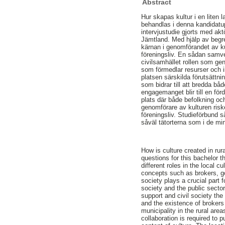
Abstract
Hur skapas kultur i en liten 
behandlas i denna kandidatup
intervjustudie gjorts med akt
Jämtland. Med hjälp av begrep
kärnan i genomförandet av ku
föreningsliv. En sådan samve
civilsamhället rollen som gen
som förmedlar resurser och i
platsen särskilda förutsättni
som bidrar till att bredda b
engagemanget blir till en fö
plats där både befolkning o
genomförare av kulturen riske
föreningsliv. Studieförbund s
såväl tätorterna som i de mi
How is culture created in rur
questions for this bachelor t
different roles in the local c
concepts such as brokers, go
society plays a crucial part f
society and the public sector
support and civil society the r
and the existence of brokers
municipality in the rural area
collaboration is required to p