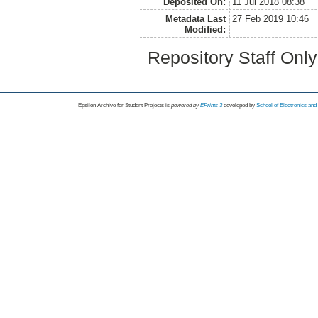
Deposited On:
11 Jul 2018 08:38
Metadata Last
27 Feb 2019 10:46
Modified:
Repository Staff Onl
Epsilon Archive for Student Projects is
powored by
EPrints 3
developed by
School of Electronics an