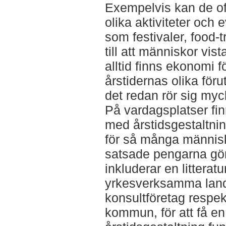
Exempelvis kan de of
olika aktiviteter och
som festivaler, food-
till att människor vis
alltid finns ekonomi fö
årstidernas olika föru
det redan rör sig myc
På vardagsplatser finn
med årstidsgestaltning
för så många människ
satsade pengarna gör
inkluderar en litterat
yrkesverksamma lands
konsultföretag respek
kommun, för att få en