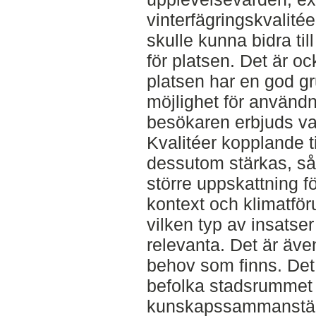
vinterfägringskvalitéer
skulle kunna bidra till
för platsen. Det är oc
platsen har en god g
möjlighet för användn
besökaren erbjuds val
Kvalitéer kopplande ti
dessutom stärkas, så
större uppskattning f
kontext och klimatför
vilken typ av insatse
relevanta. Det är även
behov som finns. Det 
befolka stadsrummet u
kunskapssammanställ