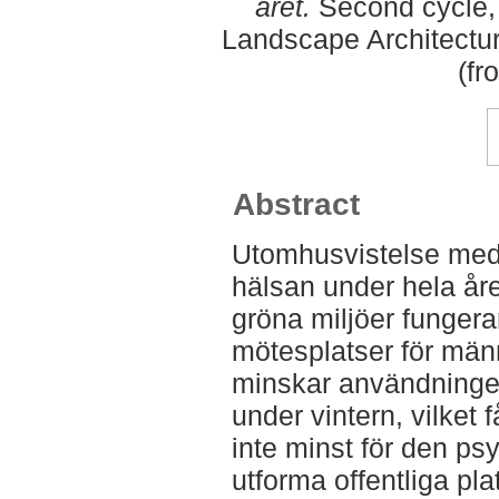
året.
Second cycle, 
Landscape Architectu
(fr
Abstract
Utomhusvistelse medfö
hälsan under hela åre
gröna miljöer fungera
mötesplatser för männ
minskar användninge
under vintern, vilket
inte minst för den ps
utforma offentliga plat