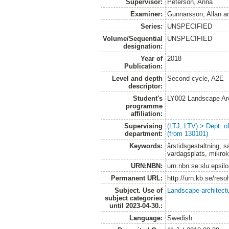
Supervisor:
Peterson, Anna
Examiner:
Gunnarsson, Allan
a
Series:
UNSPECIFIED
Volume/Sequential
UNSPECIFIED
designation:
Year of
2018
Publication:
Level and depth
Second cycle, A2E
descriptor:
Student's
LY002 Landscape Ar
programme
affiliation:
Supervising
(LTJ, LTV) > Dept. 
department:
(from 130101)
Keywords:
årstidsgestaltning, 
vardagsplats, mikrokl
URN:NBN:
urn:nbn:se:slu:epsil
Permanent URL:
http://urn.kb.se/res
Subject. Use of
Landscape architect
subject categories
until 2023-04-30.:
Language:
Swedish