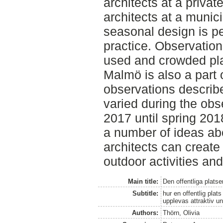
architects at a privat
architects at a munici
seasonal design is p
practice. Observatio
used and crowded plac
Malmö is also a part 
observations describ
varied during the obs
2017 until spring 201
a number of ideas a
architects can create
outdoor activities and
Main title:
Den offentliga platse
Subtitle:
hur en offentlig plat
upplevas attraktiv un
Authors:
Thörn, Olivia