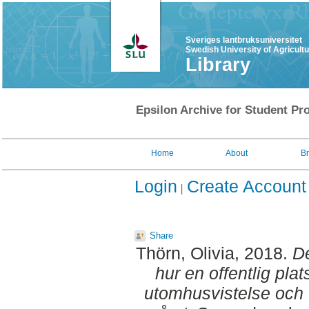
Sveriges lantbruksuniversitet
Swedish University of Agricult
Library
Epsilon Archive for Student Pro
Home
About
B
Login
Create Account
Share
Thörn, Olivia
, 2018.
De
hur en offentlig plat
utomhusvistelse och 