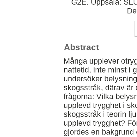
G2E. Uppsala: SLU,
De
Abstract
Många upplever otryg
nattetid, inte minst i
undersöker belysning
skogsstråk, därav är 
frågorna: Vilka belys
upplevd trygghet i sk
skogsstråk i teorin lju
upplevd trygghet? För
gjordes en bakgrund o