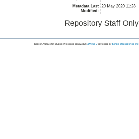
Metadata Last
20 May 2020 11:28
Modified:
Repository Staff Onl
Epsilon Archive for Student Projects is
powored by
EPrints 3
developed by
School of Electronics an