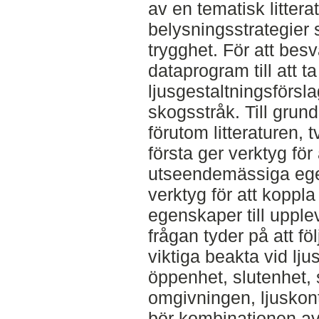
av en tematisk littera
belysningsstrategier
trygghet. För att be
dataprogram till att ta
ljusgestaltningsförsla
skogsstråk. Till grund
förutom litteraturen,
första ger verktyg för
utseendemässiga ege
verktyg för att kopp
egenskaper till upple
frågan tyder på att fö
viktiga beakta vid lju
öppenhet, slutenhet, s
omgivningen, ljuskont
bör kombinationen a