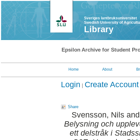
Sveriges lantbruksuniversitet
Swedish University of Agricult
Library
Epsilon Archive for Student Pro
Home
About
B
Login
Create Account
Share
Svensson, Nils
an
Belysning och upplevd
ett delstråk i Stads