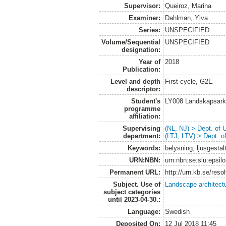
Supervisor:
Queiroz, Marina
Examiner:
Dahlman, Ylva
Series:
UNSPECIFIED
Volume/Sequential
UNSPECIFIED
designation:
Year of
2018
Publication:
Level and depth
First cycle, G2E
descriptor:
Student's
LY008 Landskapsark
programme
affiliation:
Supervising
(NL, NJ) > Dept. of
department:
(LTJ, LTV) > Dept. 
Keywords:
belysning, ljusgestal
URN:NBN:
urn:nbn:se:slu:epsil
Permanent URL:
http://urn.kb.se/res
Subject. Use of
Landscape architect
subject categories
until 2023-04-30.:
Language:
Swedish
Deposited On:
12 Jul 2018 11:45