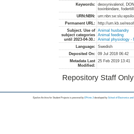
Keywords:
deoxynivalenol, DON
toxinbindare, fodertil
URN:NBN:
urn:nbn:se:slu:epsil
Permanent URL:
http://urn.kb.se/res
Subject. Use of
Animal husbandry
subject categories
Animal feeding
until 2023-04-30.:
Animal physiology - N
Language:
Swedish
Deposited On:
09 Jul 2018 06:42
Metadata Last
25 Feb 2019 13:41
Modified:
Repository Staff Onl
Epsilon Archive for Student Projects is
powored by
EPrints 3
developed by
School of Electronics an