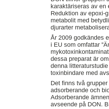
karaktäriseras av en
Reduktion av epoxi-g
metabolit med betydlig
djurarter metaboliser
År 2009 godkändes en
i EU som omfattar ”
mykotoxinkontaminati
dessa preparat är om
denna litteraturstudie
toxinbindare med av
Det finns två grupper
adsorberande och bi
Adsorberande ämnen h
avseende på DON. B