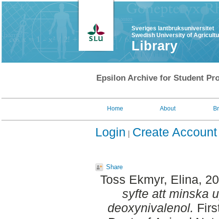
Sveriges lantbruksuniversitet
Swedish University of Agricult
Library
Epsilon Archive for Student Pro
Home
About
B
Login
Create Account
Share
Toss Ekmyr, Elina
, 2
syfte att minska
deoxynivalenol.
Firs