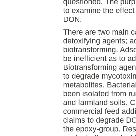
questioned. The purpos
to examine the effect
DON.
There are two main c
detoxifying agents; 
biotransforming. Ads
be inefficient as to 
Biotransforming agent
to degrade mycotoxins
metabolites. Bacterial
been isolated from ru
and farmland soils. Cu
commercial feed addit
claims to degrade DO
the epoxy-group. Resul