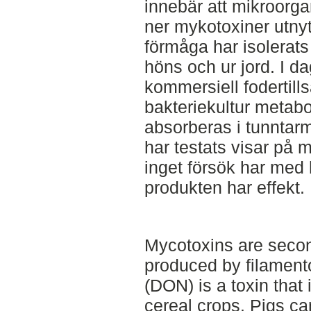
innebär att mikroorga
ner mykotoxiner utny
förmåga har isolerats
höns och ur jord. I d
kommersiell fodertill
bakteriekultur metab
absorberas i tunntar
har testats visar på 
inget försök har med 
produkten har effekt.
Mycotoxins are secon
produced by filament
(DON) is a toxin that 
cereal crops. Pigs c