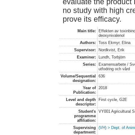
evaluate the product 
no study with high cre
prove its efficacy.
Main title:
Effekten av toxinbin
deoxynivalenol
Authors:
Toss Ekmyr, Elina
Supervisor:
Nordkvist, Erik
Examiner:
Lundh, Torbjörn
Series:
Examensarbete / Sver
utfodring och vård
Volume/Sequential
636
designation:
Year of
2018
Publication:
Level and depth
First cycle, G2E
descriptor:
Student's
VY001 Agricultural 
programme
affiliation:
Supervising
(VH) > Dept. of Anim
department: