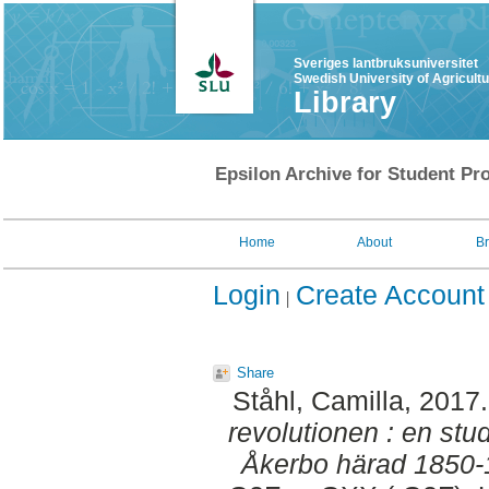
Sveriges lantbruksuniversitet
Swedish University of Agricult
Library
Epsilon Archive for Student Pro
Home
About
B
Login
Create Account
Share
Ståhl, Camilla
, 2017
revolutionen : en stud
Åkerbo härad 1850-