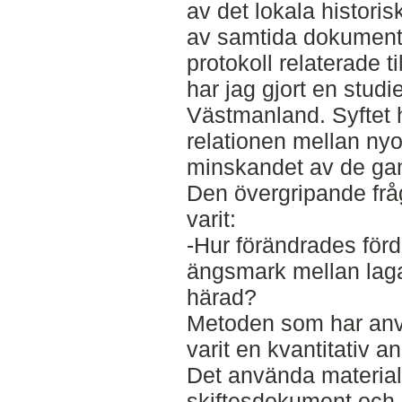
av det lokala histori
av samtida dokument
protokoll relaterade til
har jag gjort en stud
Västmanland. Syftet h
relationen mellan ny
minskandet av de ga
Den övergripande fråg
varit:
-Hur förändrades för
ängsmark mellan laga
härad?
Metoden som har anv
varit en kvantitativ a
Det använda materialet
skiftesdokument och 