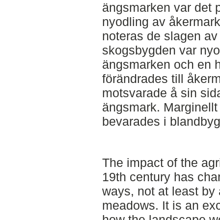
ängsmarken var det p
nyodling av åkermark
noteras de slagen av
skogsbygden var nyod
ängsmarken och en h
förändrades till åker
motsvarade å sin sid
ängsmark. Marginellt
bevarades i blandby
The impact of the agri
19th century has cha
ways, not at least by
meadows. It is an exc
how the landscape w