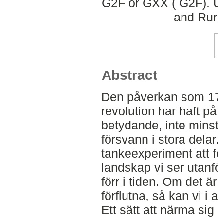
G2F or GXX ( G2F). U
and Rur
Abstract
Den påverkan som 17
revolution har haft på
betydande, inte mins
försvann i stora delar.
tankeexperiment att fö
landskap vi ser utanf
förr i tiden. Om det är
förflutna, så kan vi i
Ett sätt att närma sig