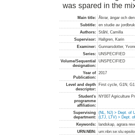
was spared in the mi
Main title:
Åkrar, ängar och den
Subtitle:
en studie av jordbru
Authors:
Ståhl, Camilla
Supervisor:
Hallgren, Karin
Examiner:
Gunnarsdotter, Yvon
Series:
UNSPECIFIED
Volume/Sequential
UNSPECIFIED
designation:
Year of
2017
Publication:
Level and depth
First cycle, G1N, G
descriptor:
Student's
NY007 Agriculture 
programme
affiliation:
Supervising
(NL, NJ) > Dept. of
department:
(LTJ, LTV) > Dept. 
Keywords:
landskap, agrara rev
URN:NBN:
urn:nbn:se:slu:epsil