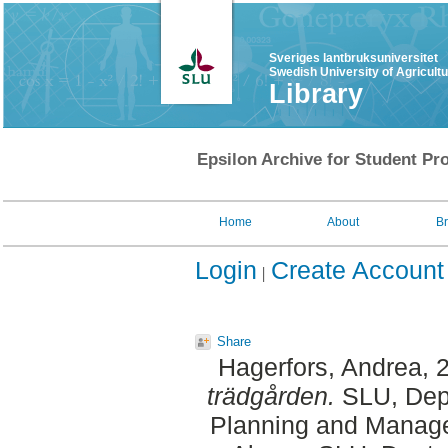
Sveriges lantbruksuniversitet
Swedish University of Agricult
Library
Epsilon Archive for Student Pro
Home
About
B
Login
Create Account
Share
Hagerfors, Andrea
, 
trädgården.
SLU, Dept
Planning and Manage