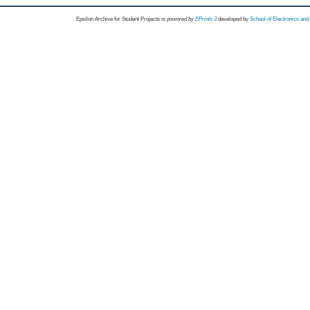
Epsilon Archive for Student Projects is
powored by
EPrints 3
developed by
School of Electronics an