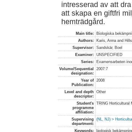
intresserad av att dra
att skapa en giftfri m
hemträdgård.
Main title:
Biologiska bekämpni
Authors:
Karis, Anna
and
Hill
Supervisor:
Sandskär, Boel
Examiner:
UNSPECIFIED
Series:
Examensarbeten ino
Volume/Sequential
2007:7
designation:
Year of
2008
Publication:
Level and depth
Other
descriptor:
Student's
TRING Horticultural
programme
affiliation:
Supervising
(NL, NJ) > Horticultu
department:
Keywords:
biologisk bekämpning