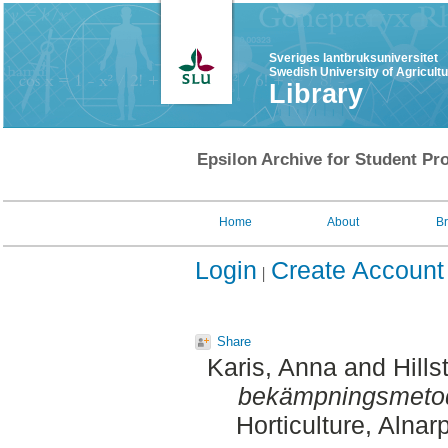
Sveriges lantbruksuniversitet
Swedish University of Agricult
Library
Epsilon Archive for Student Pro
Home
About
B
Login
Create Account
Share
Karis, Anna
and
Hills
bekämpningsmetod
Horticulture, Alnar