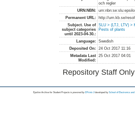
och regler
URN:NBN:
urn:nbn:se:slu:epsil
Permanent URL:
http://urn.kb.se/res
Subject. Use of
SLU > (LTJ, LTV) > H
subject categories
Pests of plants
until 2023-04-30.:
Language:
Swedish
Deposited On:
24 Oct 2017 11:16
Metadata Last
25 Oct 2017 04:01
Modified:
Repository Staff Onl
Epsilon Archive for Student Projects is
powored by
EPrints 3
developed by
School of Electronics an