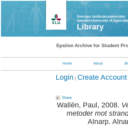
Sveriges lantbruksuniversitet
Swedish University of Agricult
Library
Epsilon Archive for Student Pro
Home
About
B
Login
Create Account
Share
Wallén, Paul
, 2008.
V
metoder mot strand
Alnarp. Alna