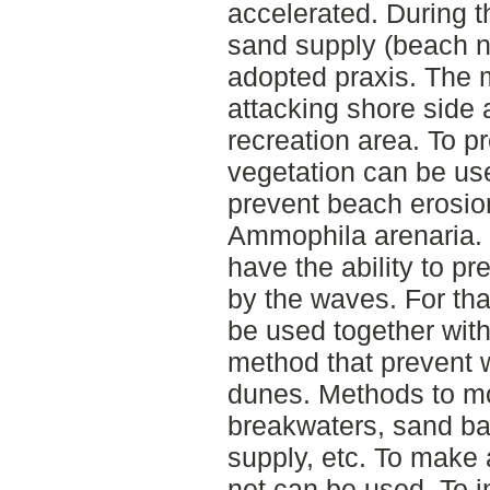
accelerated. During th
sand supply (beach n
adopted praxis. The 
attacking shore side 
recreation area. To p
vegetation can be use
prevent beach erosio
Ammophila arenaria. R
have the ability to pr
by the waves. For tha
be used together wit
method that prevent 
dunes. Methods to m
breakwaters, sand ban
supply, etc. To make 
net can be used. To i