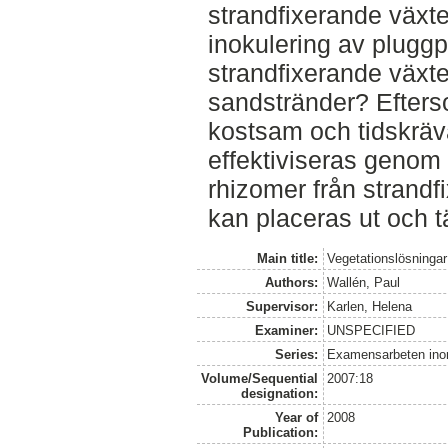
strandfixerande växt
inokulering av pluggp
strandfixerande växte
sandstränder? Efters
kostsam och tidskräv
effektiviseras genom
rhizomer från strandf
kan placeras ut och
Main title:
Vegetationslösninga
Authors:
Wallén, Paul
Supervisor:
Karlen, Helena
Examiner:
UNSPECIFIED
Series:
Examensarbeten ino
Volume/Sequential
2007:18
designation:
Year of
2008
Publication: