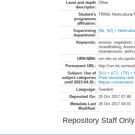
Level and depth
Other
descriptor:
Student's
TRING Horticultural
programme
affiliation:
Supervising
(NL, NJ) > Horticultu
department:
Keywords:
erosion, vegetation, 
strandfodring, Ammop
stranderosion, artifici
URN:NBN:
urn:nbn:se:slu:epsil
Permanent URL:
http://urn.kb.se/res
Subject. Use of
SLU > (LTJ, LTV) > H
subject categories
Plant taxonomy and
until 2023-04-30.:
Nature conservation
Language:
Swedish
Deposited On:
25 Oct 2017 07:48
Metadata Last
26 Oct 2017 04:01
Modified:
Repository Staff Onl