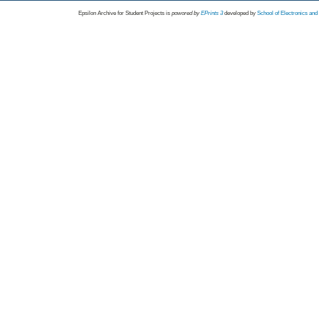
Epsilon Archive for Student Projects is
powored by
EPrints 3
developed by
School of Electronics an