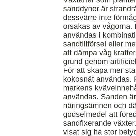
sanddyner är strandr
dessvärre inte förmå
orsakas av vågorna. 
användas i kombinatio
sandtillförsel eller 
att dämpa våg krafter 
grund genom artificiell
För att skapa mer sta
kokosnät användas. Fö
markens kväveinnehål
användas. Sanden är d
näringsämnen och där
gödselmedel att föred
sandfixerande växter
visat sig ha stor bety