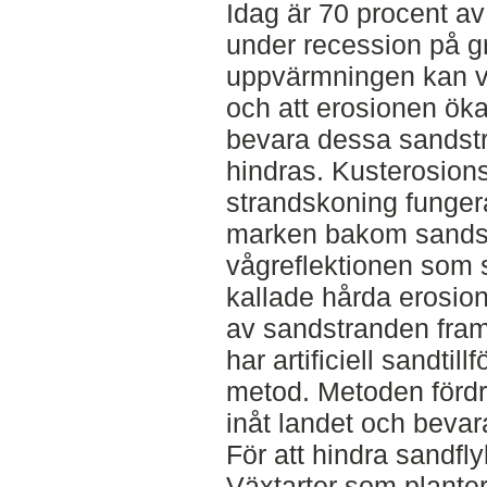
Idag är 70 procent a
under recession på g
uppvärmningen kan ve
och att erosionen öka
bevara dessa sandst
hindras. Kusterosion
strandskoning fungera
marken bakom sandst
vågreflektionen som 
kallade hårda erosio
av sandstranden fram
har artificiell sandtil
metod. Metoden fördrö
inåt landet och beva
För att hindra sandfl
Växtarter som plantera