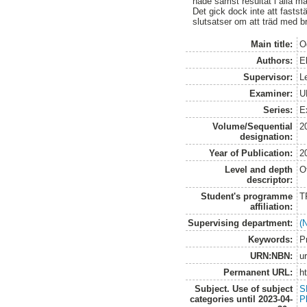
hade sämst resultat i alla mä
Det gick dock inte att fastst
slutsatser om att träd med bra
Main title:
O
Authors:
E
Supervisor:
L
Examiner:
U
Series:
E
Volume/Sequential
2
designation:
Year of Publication:
2
Level and depth
O
descriptor:
Student's programme
T
affiliation:
Supervising department:
(N
Keywords:
Pr
URN:NBN:
u
Permanent URL:
h
Subject. Use of subject
S
categories until 2023-04-
P