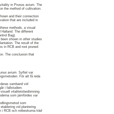
vitality in Prunus avium. The
n the method of cultivation.
 shown and their connection
ation that are included in
these methods, a visual
 Halland. The different
ntrol Bag).
s been shown in other studies
antation. The result of the
rees in RCB and root pruned
ion. The conclusion that
runus avium. Syftet var
ngsmetoden. För att få reda
ch deras samband vid
r i fallstudien.
visuell vitalitetsbedömning
toderna som jämfördes var
n odlingsmetod som
tablering vid plantering.
den i RCB och rotbeskurna träd