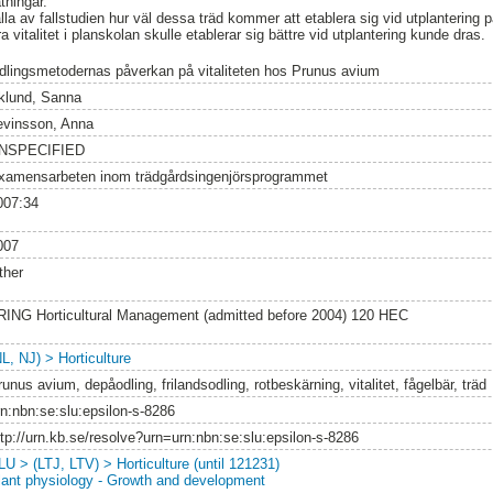
tningar.
älla av fallstudien hur väl dessa träd kommer att etablera sig vid utplantering 
 vitalitet i planskolan skulle etablerar sig bättre vid utplantering kunde dras.
dlingsmetodernas påverkan på vitaliteten hos Prunus avium
klund, Sanna
evinsson, Anna
NSPECIFIED
xamensarbeten inom trädgårdsingenjörsprogrammet
007:34
007
ther
RING Horticultural Management (admitted before 2004) 120 HEC
L, NJ) > Horticulture
unus avium, depåodling, frilandsodling, rotbeskärning, vitalitet, fågelbär, träd
rn:nbn:se:slu:epsilon-s-8286
ttp://urn.kb.se/resolve?urn=urn:nbn:se:slu:epsilon-s-8286
LU > (LTJ, LTV) > Horticulture (until 121231)
lant physiology - Growth and development