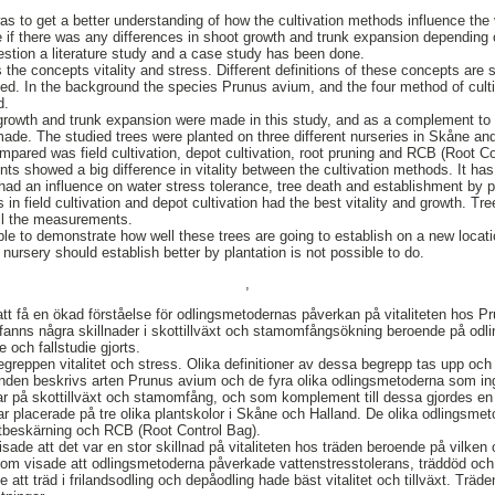
as to get a better understanding of how the cultivation methods influence the 
if there was any differences in shoot growth and trunk expansion depending o
uestion a literature study and a case study has been done.
 the concepts vitality and stress. Different definitions of these concepts are
ned. In the background the species Prunus avium, and the four method of cultiv
d.
rowth and trunk expansion were made in this study, and as a complement to 
made. The studied trees were planted on three different nurseries in Skåne and
mpared was field cultivation, depot cultivation, root pruning and RCB (Root Co
ts showed a big difference in vitality between the cultivation methods. It ha
had an influence on water stress tolerance, tree death and establishment by pl
in field cultivation and depot cultivation had the best vitality and growth. T
 all the measurements.
ible to demonstrate how well these trees are going to establish on a new locat
e nursery should establish better by plantation is not possible to do.
,
att få en ökad förståelse för odlingsmetodernas påverkan på vitaliteten hos P
anns några skillnader i skottillväxt och stamomfångsökning beroende på odli
e och fallstudie gjorts.
begreppen vitalitet och stress. Olika definitioner av dessa begrepp tas upp o
runden beskrivs arten Prunus avium och de fyra olika odlingsmetoderna som ingå
gar på skottillväxt och stamomfång, och som komplement till dessa gjordes en 
r placerade på tre olika plantskolor i Skåne och Halland. De olika odlingsme
rotbeskärning och RCB (Root Control Bag).
sade att det var en stor skillnad på vitaliteten hos träden beroende på vilke
om visade att odlingsmetoderna påverkade vattenstresstolerans, träddöd och e
de att träd i frilandsodling och depåodling hade bäst vitalitet och tillväxt. Trä