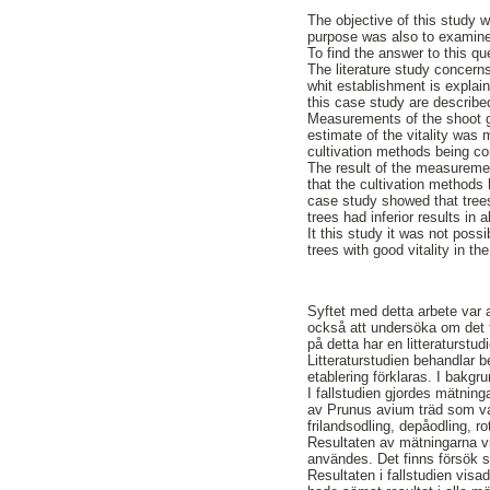
The objective of this study w
purpose was also to examine 
To find the answer to this q
The literature study concerns
whit establishment is explai
this case study are describe
Measurements of the shoot g
estimate of the vitality was 
cultivation methods being co
The result of the measuremen
that the cultivation methods 
case study showed that trees 
trees had inferior results in
It this study it was not poss
trees with good vitality in th
Syftet med detta arbete var 
också att undersöka om det f
på detta har en litteraturstudi
Litteraturstudien behandlar 
etablering förklaras. I bakg
I fallstudien gjordes mätnin
av Prunus avium träd som va
frilandsodling, depåodling, 
Resultaten av mätningarna vi
användes. Det finns försök s
Resultaten i fallstudien visa