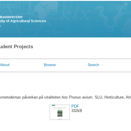
uksuniversitet
ity of Agricultural Sciences
y
udent Projects
About
Browse
Search
smetodernas påverkan på vitaliteten hos Prunus avium.
SLU, Horticulture, Aln
PDF
332kB