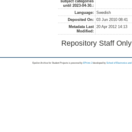
subject categories
until 2023-04-30.:
Language:
Swedish
Deposited On:
03 Jun 2010 08:41
Metadata Last
20 Apr 2012 14:13
Modified:
Repository Staff Onl
Epsilon Archive for Student Projects is
powored by
EPrints 3
developed by
School of Electronics an