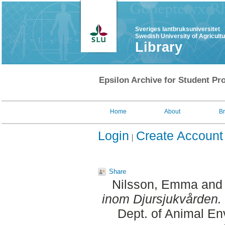
Sveriges lantbruksuniversitet
Swedish University of Agricult
Library
Epsilon Archive for Student Pro
Home
About
B
Login
Create Account
Share
Nilsson, Emma
an
inom Djursjukvården.
Dept. of Animal En