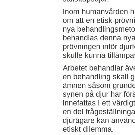
Inom humanvården har
om att en etisk prövn
nya behandlingsmetod
behandlas denna nya 
prövningen inför dju
skulle kunna tillämpa
Arbetet behandlar äve
en behandling skall g
ämnen såsom grundern
synen på djur har fö
innefattas i ett värdig
en del frågeställning
djurägare kan använda
etiskt dilemma.