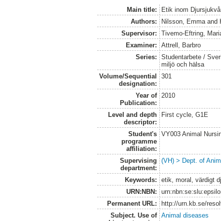
Main title:
Etik inom Djursjukv
Authors:
Nilsson, Emma
and
Supervisor:
Tivemo-Eftring, Mari
Examiner:
Attrell, Barbro
Series:
Studentarbete / Sveri
miljö och hälsa
Volume/Sequential
301
designation:
Year of
2010
Publication:
Level and depth
First cycle, G1E
descriptor:
Student's
VY003 Animal Nurs
programme
affiliation:
Supervising
(VH) > Dept. of Anim
department:
Keywords:
etik, moral, värdigt d
URN:NBN:
urn:nbn:se:slu:epsil
Permanent URL:
http://urn.kb.se/res
Subject. Use of
Animal diseases