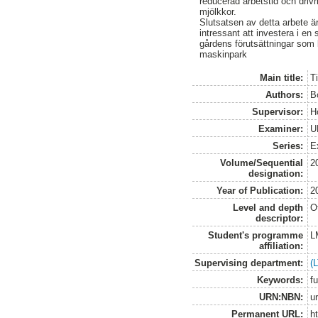
reducerad arbetstid och driv
mjölkkor.
Slutsatsen av detta arbete ä
intressant att investera i en
gårdens förutsättningar som l
maskinpark
Main title:
T
Authors:
B
Supervisor:
H
Examiner:
U
Series:
E
Volume/Sequential
2
designation:
Year of Publication:
2
Level and depth
O
descriptor:
Student's programme
L
affiliation:
Supervising department:
(
Keywords:
fu
URN:NBN:
u
Permanent URL:
h