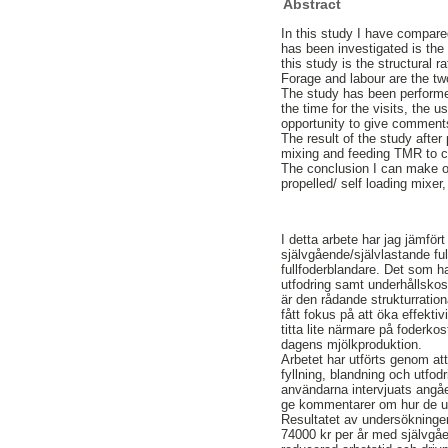
Abstract
In this study I have compare
has been investigated is the
this study is the structural 
Forage and labour are the tw
The study has been performed
the time for the visits, the
opportunity to give comment
The result of the study after
mixing and feeding TMR to co
The conclusion I can make of t
propelled/ self loading mixe
I detta arbete har jag jämfört
självgående/självlastande fu
fullfoderblandare. Det som h
utfodring samt underhållskos
är den rådande strukturratio
fått fokus på att öka effekti
titta lite närmare på foderk
dagens mjölkproduktion.
Arbetet har utförts genom at
fyllning, blandning och utfodr
användarna intervjuats angåe
ge kommentarer om hur de u
Resultatet av undersökningen
74000 kr per år med självgåe