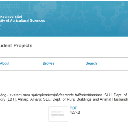
uksuniversitet
ity of Agricultural Sciences
y
udent Projects
About
Browse
Search
ång i system med självgående/självlastande fullfoderblandare.
SLU, Dept. of 
ry [LBT], Alnarp. Alnarp: SLU, Dept. of Rural Buildings and Animal Husband
PDF
427kB