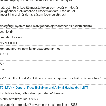
medels åtgång vid fyllning, blandning och utfodring av
r att det inte är besättningsstorleken som avgör om det är
 självgående/ självlastande fullfoderblandare, utan det är
igger till grund för detta, såsom foderlogistik och
idsåtgång i system med självgående/självlastande fullfoderblandare
oo, Henrik
örndahl, Torsten
NSPECIFIED
xamensarbeten inom lantmästarprogrammet
007:11
007
ther
MP Agricultural and Rural Management Programme (admitted before July 1, 
LTJ, LTV) > Dept. of Rural Buildings and Animal Husbandry [LBT]
llfoderblandare, fallstudier, djurfoder, nötkreatur
rn:nbn:se:slu:epsilon-s-8353
ttp://urn.kb.se/resolve?urn=urn:nbn:se:slu:epsilon-s-8353