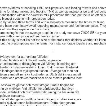
d two systems of handling TMR, self-propelled/ self loading mixers and conv
 time for filling, mixing and feeding TMR as well as maintenance and fuel co
rationalization within the Swedish milk production that has put focus on efficie
o biggest costs in milk production today.
 by visiting three farms and with a stopwatch measured the times for filling
 users have been interviewed regarding maintenance and fuel consumption. The
s of how they experience the mixers.
 processing is that the average stock in the study can save 74000 SEK a year b
ws with a self propelled/ self loading mixer .
his study is that it's not the size of the stock that decides whether it's intere
r, but the presumptions on the farms, for instance forage logistics and mechan
,
 två system för att hantera fullfoder,
llfoderblandare och konventionella bogserade
ar undersökts är tidsåtgången vid fyllning, blandning och
tnader och drivmedelsförbrukning. Bakgrunden till arbetet
naliseringen inom mjölkproduktionen i Sverige där man har
viteten samt att minska kostnaderna. Då är det intressant att
ostnader och arbetskostnader som är de största posterna inom
t besöka tre gårdar och med tidtagarur mäta tiderna för
ing av mjölkkor. Vid tillfället för gårdsbesöket har även
nde underhåll och drivmedelsförbrukning, de har även fått
pplever blandarna.
 är att den genomsnittliga besättningen i studien kan spara
nde/ självlastande fullfoderblandare. Detta sker genom