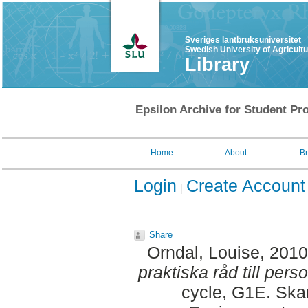
Sveriges lantbruksuniversitet
Swedish University of Agricult
Library
Epsilon Archive for Student Pro
Home
About
B
Login
Create Account
Share
Orndal, Louise
, 201
praktiska råd till per
cycle, G1E. Ska