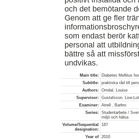
och det bemötande de
Genom att ge fler trän
informationsbroschyre
som endast berör kat
personal att utbildni
bättre så att missför
undvikas.
Main title:
Diabetes Mellitus ho
Subtitle:
praktiska råd till pe
Authors:
Orndal, Louise
Supervisor:
Gustafsson, Lise-Lot
Examiner:
Atrell , Barbro
Series:
Studentarbete / Sveri
miljö och hälsa
Volume/Sequential
187
designation:
Year of
2010