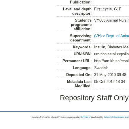
Publication:
Level and depth
First cycle, G1E
descriptor:
Student's
VY003 Animal Nurs
programme
affiliation:
Supervising
(VH) > Dept. of Anim
department:
Keywords:
Insulin, Diabetes Me
URN:NBN:
urn:nbn:se:slu:epsil
Permanent URL:
http://urn.kb.se/res
Language:
Swedish
Deposited On:
31 May 2010 09:48
Metadata Last
05 Oct 2012 18:34
Modified:
Repository Staff Onl
Epsilon Archive for Student Projects is
powored by
EPrints 3
developed by
School of Electronics an