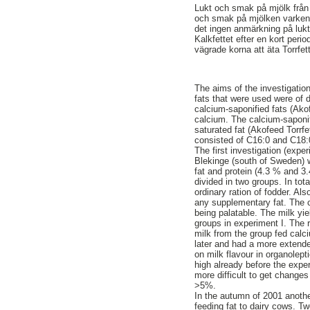
Lukt och smak på mjölk från 
och smak på mjölken varken h
det ingen anmärkning på luk
Kalkfettet efter en kort perio
vägrade korna att äta Torrfet
The aims of the investigatio
fats that were used were of d
calcium-saponified fats (Ako
calcium. The calcium-saponif
saturated fat (Akofeed Torrfe
consisted of C16:0 and C18:0
The first investigation (exp
Blekinge (south of Sweden) w
fat and protein (4.3 % and 3
divided in two groups. In tot
ordinary ration of fodder. A
any supplementary fat. The 
being palatable. The milk yi
groups in experiment I. The 
milk from the group fed calc
later and had a more extende
on milk flavour in organolept
high already before the expe
more difficult to get changes
>5%.
In the autumn of 2001 anothe
feeding fat to dairy cows. T