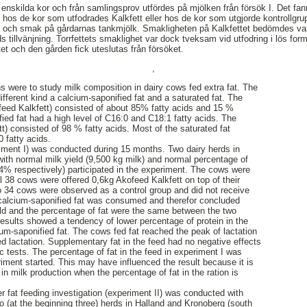
enskilda kor och från samlingsprov utfördes på mjölken från försök I. Det fa
os de kor som utfodrades Kalkfett eller hos de kor som utgjorde kontrollgru
t och smak på gårdarnas tankmjölk. Smakligheten på Kalkfettet bedömdes va
ds tillvänjning. Torrfettets smaklighet var dock tveksam vid utfodring i lös form
tet och den gården fick uteslutas från försöket.
,
ns were to study milk composition in dairy cows fed extra fat. The
ifferent kind a calcium-saponified fat and a saturated fat. The
feed Kalkfett) consisted of about 85% fatty acids and 15 %
ied fat had a high level of C16:0 and C18:1 fatty acids. The
tt) consisted of 98 % fatty acids. Most of the saturated fat
 fatty acids.
eriment I) was conducted during 15 months. Two dairy herds in
ith normal milk yield (9,500 kg milk) and normal percentage of
.4% respectively) participated in the experiment. The cows were
al 38 cows were offered 0,6kg Akofeed Kalkfett on top of their
lso 34 cows were observed as a control group and did not receive
calcium-saponified fat was consumed and therefor concluded
eld and the percentage of fat were the same between the two
results showed a tendency of lower percentage of protein in the
ium-saponified fat. The cows fed fat reached the peak of lactation
d lactation. Supplementary fat in the feed had no negative effects
ic tests. The percentage of fat in the feed in experiment I was
riment started. This may have influenced the result because it is
 in milk production when the percentage of fat in the ration is
r fat feeding investigation (experiment II) was conducted with
wo (at the beginning three) herds in Halland and Kronoberg (south