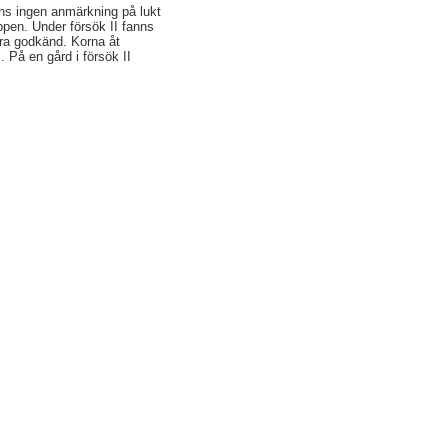
nns ingen anmärkning på lukt
ppen. Under försök II fanns
ra godkänd. Korna åt
. På en gård i försök II