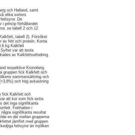
erg och Halland, samt
vå olika sorters
fettsyror. De
 i princip förhållandet
or, se tabell 2 och 12.
alkfett, tabell 2). Försöket
 av fett och protein. Korna
,6 kg Kalkfett
Syftet var att testa
kades av Kalkfettsutfodring.
lland respektive Kronoberg
a gruppen fick Kalkfett och
r mjölkens sammansättning och
t (<3,8%) och hög avkastning
m fick Kalkfett och
var att kor som fick extra
s det inga signifikanta
rrfett. Fetthalten i
 några signifikanta resultat
kilde en del mellan grupperna
lkfettet jämfört med gruppen
tkedjiga fettsyror än mjölken