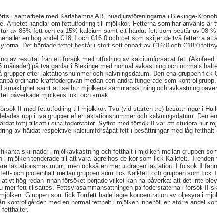
rts i samarbete med Karlshamns AB, husdjursföreningarna i Blekinge-Kronob
Arbetet handlar om fettutfodring till mjölkkor. Fetterna som har använts är t
tår av 85% fett och ca 15% kalcium samt ett härdat fett som består av 98 % 
ehåller en hög andel C18:1 och C16:0 och det som skiljer de två fetterna åt är
rorna. Det härdade fettet består i stort sett enbart av C16:0 och C18:0 fettsyr
g av resultat från ett försök med utfodring av kalciumförsåpat fett (Akofeed K
15 månader) på två gårdar i Blekinge med normal avkastning och normala halter
å grupper efter laktationsnummer och kalvningsdatum. Den ena gruppen fick 0
ovanpå ordinarie kraftfodergivan medan den andra fungerade som kontrollgrupp. 
god smaklighet samt att se hur mjölkens sammansättning och avkastning påver
ettet påverkade mjölkens lukt och smak.
rsök II med fettutfodring till mjölkkor. Två (vid starten tre) besättningar i Ha
delades upp i två grupper efter laktationsnummer och kalvningsdatum. Den en
ärdat fett) tillsatt i sina foderstater. Syftet med försök II var att studera hu
ring av härdat respektive kalciumförsåpat fett i besättningar med låg fetthal
nifikanta skillnader i mjölkavkastning och fetthalt i mjölken mellan gruppen so
n i mjölken tenderade till att vara lägre hos de kor som fick Kalkfett. Trenden 
enare laktationsmaximum, men också en mer utdragen laktation. I försök II fann
 fett- och proteinhalt mellan gruppen som fick Kalkfett och gruppen som fick To
elativt hög redan innan försöket började vilket kan ha påverkat att det inte blev
 mer fett tillsattes. Fettsyrasammansättningen på foderstaterna i försök II s
mjölken. Gruppen som fick Torrfett hade lägre koncentration av oljesyra i mjö
ån kontrollgården med en normal fetthalt i mjölken innehöll en större andel kor
fetthalter.