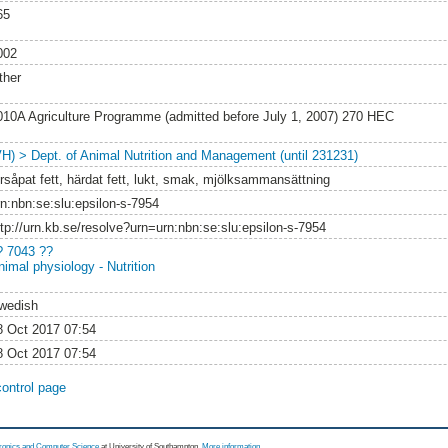
65
002
ther
010A Agriculture Programme (admitted before July 1, 2007) 270 HEC
VH) > Dept. of Animal Nutrition and Management (until 231231)
örsåpat fett, härdat fett, lukt, smak, mjölksammansättning
rn:nbn:se:slu:epsilon-s-7954
ttp://urn.kb.se/resolve?urn=urn:nbn:se:slu:epsilon-s-7954
? 7043 ??
nimal physiology - Nutrition
wedish
8 Oct 2017 07:54
8 Oct 2017 07:54
control page
tronics and Computer Science
at University of Southampton.
More information
.