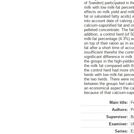
of Sweden) participated in t
milk with low milk-fat perce
effects on milk yield and mil
fat or saturated fatty acids
into account date of calving
calcium-saponified fat and o
pelleted concentrate. The fat
addition, a control herd (of 
milk-fat percentage (4.3%) w
on top of their ration as in
fat after a short time of accu
insufficient therefor the co
significant difference in mil
the groups in the high-yieldi
the milk fat compared with t
the control herd had more sho
herds with low milk-fat perce
the two herds. There were no
between the groups fed calci
an economical aspect the cal
because of that calcium-sapon
Main title:
Fe
Authors:
P
Supervisor:
B
Examiner:
U
Series:
E