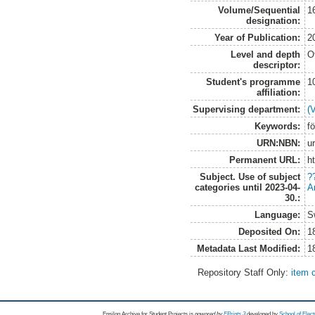
Volume/Sequential
1
designation:
Year of Publication:
2
Level and depth
O
descriptor:
Student's programme
1
affiliation:
Supervising department:
(
Keywords:
f
URN:NBN:
u
Permanent URL:
h
Subject. Use of subject
?
categories until 2023-04-
A
30.:
Language:
S
Deposited On:
1
Metadata Last Modified:
1
Repository Staff Only:
item 
Epsilon Archive for Student Projects is
powored by
EPrints 3
developed by
School of Elec