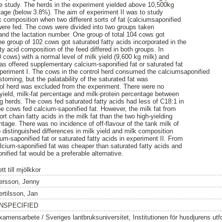
he study. The herds in the experiment yielded above 10,500kg
ntage (below 3.8%). The aim of experiment II was to study
k composition when two different sorts of fat (calciumsaponified
) were fed. The cows were divided into two groups taken
 and the lactation number. One group of total 104 cows got
ne group of 102 cows got saturated fatty acids incorporated in the
ty acid composition of the feed differed in both groups. In
50 cows) with a normal level of milk yield (9,600 kg milk) and
as offered supplementary calcium-saponified fat or saturated fat
 experiment I. The cows in the control herd consumed the calciumsaponified
stoming, but the palatability of the saturated fat was
ntrol herd was excluded from the experiment. There were no
k yield, milk-fat percentage and milk-protein percentage between
ng herds. The cows fed saturated fatty acids had less of C18:1 in
he cows fed calcium-saponified fat. However, the milk fat from
rt chain fatty acids in the milk fat than the two high-yielding
ntage. There was no incidence of off-flavour of the tank milk of
 distinguished differences in milk yield and milk composition
um-saponified fat or saturated fatty acids in experiment II. From
cium-saponified fat was cheaper than saturated fatty acids and
ified fat would be a preferable alternative.
tt till mjölkkor
ersson, Jenny
ertilsson, Jan
NSPECIFIED
xamensarbete / Sveriges lantbruksuniversitet, Institutionen för husdjurens utf