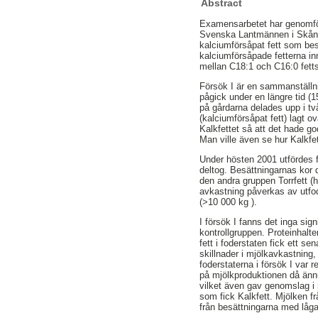
Abstract
Examensarbetet har genomfö
Svenska Lantmännen i Skåne. 
kalciumförsåpat fett som bes
kalciumförsåpade fetterna inn
mellan C18:1 och C16:0 fettsy
Försök I är en sammanställnin
pågick under en längre tid (
på gårdarna delades upp i tv
(kalciumförsåpat fett) lagt 
Kalkfettet så att det hade 
Man ville även se hur Kalkf
Under hösten 2001 utfördes fö
deltog. Besättningarnas kor 
den andra gruppen Torrfett (h
avkastning påverkas av utfod
(>10 000 kg ).
I försök I fanns det inga sig
kontrollgruppen. Proteinhalte
fett i foderstaten fick ett s
skillnader i mjölkavkastning,
foderstaterna i försök I var r
på mjölkproduktionen då ännu
vilket även gav genomslag i 
som fick Kalkfett. Mjölken fr
från besättningarna med låga 