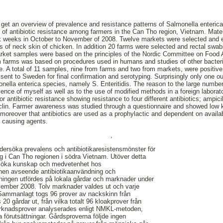
 get an overview of prevalence and resistance patterns of Salmonella enterica
 of antibiotic resistance among farmers in the Can Tho region, Vietnam. Mate
ix weeks in October to November of 2008. Twelve markets were selected and
s of neck skin of chicken. In addition 20 farms were selected and rectal swabs
rket samples were based on the principles of the Nordic Committee on Food A
m farms was based on procedures used in humans and studies of other bacteri
e. A total of 11 samples, nine from farms and two from markets, were positive
sent to Sweden for final confirmation and serotyping. Surprisingly only one ou
nella enterica species, namely S. Enteritidis. The reason to the large numbe
rience of myself as well as to the use of modified methods in a foreign labora
r antibiotic resistance showing resistance to four different antibiotics; ampici
clin. Farmer awareness was studied through a questionnaire and showed low k
oreover that antibiotics are used as a prophylactic and dependent on availabil
e causing agents.
,
dersöka prevalens och antibiotikaresistensmönster för
ng i Can Tho regionen i södra Vietnam. Utöver detta
dersöka kunskap och medvetenhet hos
ionen avseende antibiotikaanvändning och
ningen utfördes på lokala gårdar och marknader under
vember 2008. Tolv marknader valdes ut och varje
Sammanlagt togs 96 prover av nackskinn från
 20 gårdar ut, från vilka totalt 96 kloakprover från
arknadsprover analyserades enligt NMKL-metoden,
a förutsättningar. Gårdsproverna följde ingen