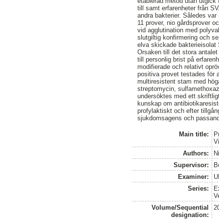
etablerad metod utan utgick 
till samt erfarenheter från 
andra bakterier. Således var
11 prover, nio gårdsprover o
vid agglutination med polyval
slutgiltig konfirmering och s
elva skickade bakterieisolat 
Orsaken till det stora antal
till personlig brist på erfar
modifierade och relativt opr
positiva provet testades för 
multiresistent stam med höga
streptomycin, sulfamethoxaz
undersöktes med ett skriftli
kunskap om antibiotikaresist
profylaktiskt och efter till
sjukdomsagens och passande
Main title:
P
V
Authors:
N
Supervisor:
B
Examiner:
U
Series:
E
V
Volume/Sequential
2
designation: