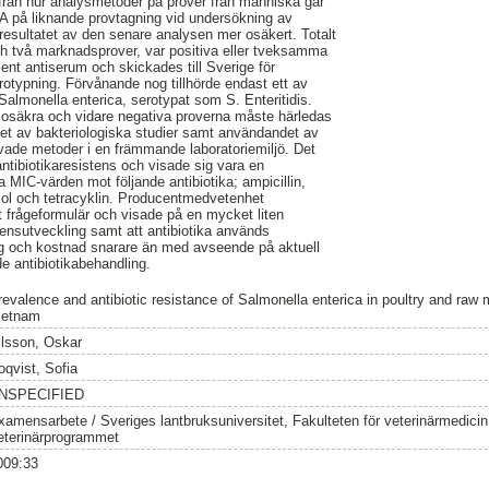
från hur analysmetoder på prover från människa går
SVA på liknande provtagning vid undersökning av
 resultatet av den senare analysen mer osäkert. Totalt
ch två marknadsprover, var positiva eller tveksamma
ent antiserum och skickades till Sverige för
erotypning. Förvånande nog tillhörde endast ett av
Salmonella enterica, serotypat som S. Enteritidis.
et osäkra och vidare negativa proverna måste härledas
enhet av bakteriologiska studier samt användandet av
övade metoder i en främmande laboratoriemiljö. Det
antibiotikaresistens och visade sig vara en
 MIC-värden mot följande antibiotika; ampicillin,
ol och tetracyklin. Producentmedvetenhet
gt frågeformulär och visade på en mycket liten
ensutveckling samt att antibiotika används
gång och kostnad snarare än med avseende på aktuell
 antibiotikabehandling.
revalence and antibiotic resistance of Salmonella enterica in poultry and raw
ietnam
ilsson, Oskar
oqvist, Sofia
NSPECIFIED
xamensarbete / Sveriges lantbruksuniversitet, Fakulteten för veterinärmedici
eterinärprogrammet
009:33