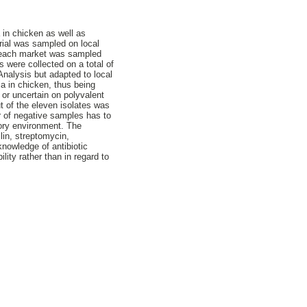
 in chicken as well as
rial was sampled on local
 each market was sampled
 were collected on a total of
nalysis but adapted to local
a in chicken, thus being
 or uncertain on polyvalent
t of the eleven isolates was
r of negative samples has to
tory environment. The
llin, streptomycin,
nowledge of antibiotic
ity rather than in regard to