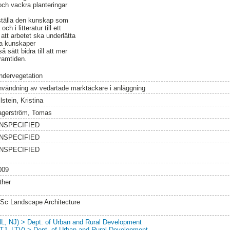
 och vackra planteringar
ställa den kunskap som
 i litteratur till ett
tt arbetet ska underlätta
ina kunskaper
 sätt bidra till att mer
ramtiden.
ndervegetation
nvändning av vedartade marktäckare i anläggning
lstein, Kristina
agerström, Tomas
NSPECIFIED
NSPECIFIED
NSPECIFIED
009
ther
Sc Landscape Architecture
NL, NJ) > Dept. of Urban and Rural Development
LTJ, LTV) > Dept. of Urban and Rural Development