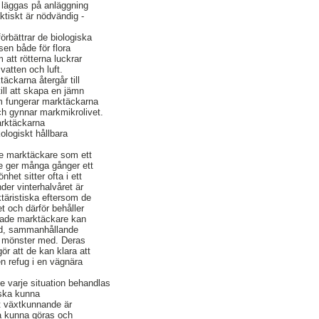
 läggas på anläggning
ktiskt är nödvändig -
rbättrar de biologiska
sen både för flora
 att rötterna luckrar
 vatten och luft.
äckarna återgår till
ill att skapa en jämn
m fungerar marktäckarna
ch gynnar markmikrolivet.
rktäckarna
ekologiskt hållbara
e marktäckare som ett
 De ger många gånger ett
nhet sitter ofta i ett
nder vinterhalvåret är
täristiska eftersom de
et och därför behåller
tade marktäckare kan
nd, sammanhållande
pa mönster med. Deras
ör att de kan klara att
 en refug i en vägnära
e varje situation behandlas
a ska kunna
lt växtkunnande är
ka kunna göras och