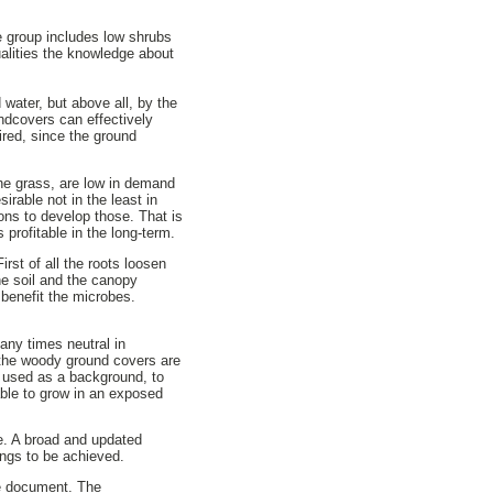
e group includes low shrubs
qualities the knowledge about
water, but above all, by the
ndcovers can effectively
ired, since the ground
he grass, are low in demand
irable not in the least in
ions to develop those. That is
profitable in the long-term.
rst of all the roots loosen
the soil and the canopy
 benefit the microbes.
any times neutral in
er the woody ground covers are
e used as a background, to
able to grow in an exposed
e. A broad and updated
ings to be achieved.
ne document. The