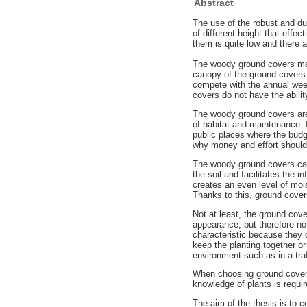
Abstract
The use of the robust and du
of different height that effe
them is quite low and there a
The woody ground covers man
canopy of the ground covers 
compete with the annual weeds
covers do not have the abilit
The woody ground covers are 
of habitat and maintenance. I
public places where the budge
why money and effort should 
The woody ground covers can i
the soil and facilitates the i
creates an even level of moi
Thanks to this, ground covers
Not at least, the ground cov
appearance, but therefore not
characteristic because they 
keep the planting together o
environment such as in a traf
When choosing ground covers
knowledge of plants is requir
The aim of the thesis is to 