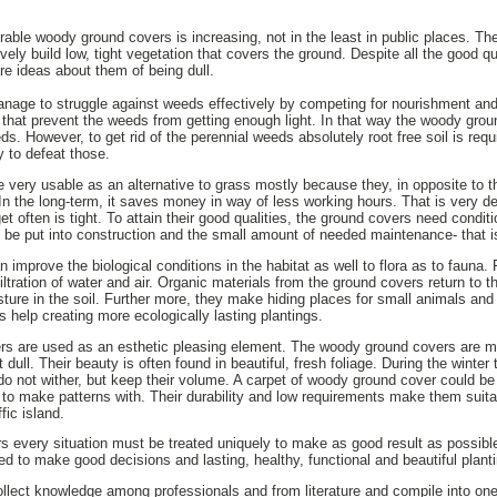
rable woody ground covers is increasing, not in the least in public places. Th
ctively build low, tight vegetation that covers the ground. Despite all the good 
re ideas about them of being dull.
age to struggle against weeds effectively by competing for nourishment and 
that prevent the weeds from getting enough light. In that way the woody grou
. However, to get rid of the perennial weeds absolutely root free soil is requ
y to defeat those.
very usable as an alternative to grass mostly because they, in opposite to t
n the long-term, it saves money in way of less working hours. That is very des
t often is tight. To attain their good qualities, the ground covers need condit
be put into construction and the small amount of needed maintenance- that is 
mprove the biological conditions in the habitat as well to flora as to fauna. Fi
nfiltration of water and air. Organic materials from the ground covers return to 
sture in the soil. Further more, they make hiding places for small animals and
 help creating more ecologically lasting plantings.
ers are used as an esthetic pleasing element. The woody ground covers are m
 dull. Their beauty is often found in beautiful, fresh foliage. During the wint
do not wither, but keep their volume. A carpet of woody ground cover could b
r to make patterns with. Their durability and low requirements make them suit
fic island.
 every situation must be treated uniquely to make as good result as possibl
ed to make good decisions and lasting, healthy, functional and beautiful plant
collect knowledge among professionals and from literature and compile into o