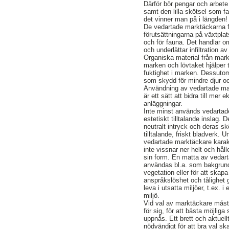
Därför bör pengar och arbete
samt den lilla skötsel som fa
det vinner man på i längden!
De vedartade marktäckarna fö
förutsättningarna på växtplat
och för fauna. Det handlar om
och underlättar infiltration av
Organiska material från markt
marken och lövtaket hjälper t
fuktighet i marken. Dessuto
som skydd för mindre djur o
Användning av vedartade ma
är ett sätt att bidra till mer 
anläggningar.
Inte minst används vedartad
estetiskt tilltalande inslag.
neutralt intryck och deras skö
tilltalande, friskt bladverk. U
vedartade marktäckare karak
inte vissnar ner helt och håll
sin form. En matta av vedar
användas bl.a. som bakgru
vegetation eller för att ska
anspråkslöshet och tålighet g
leva i utsatta miljöer, t.ex. i
miljö.
Vid val av marktäckare måst
för sig, för att bästa möjlig
uppnås. Ett brett och aktuel
nödvändigt för att bra val s