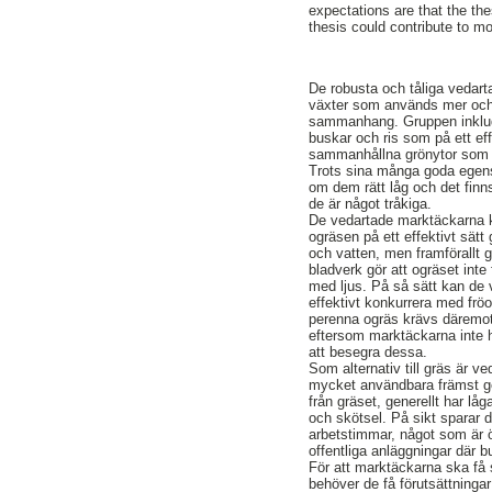
expectations are that the th
thesis could contribute to mo
De robusta och tåliga vedar
växter som används mer och m
sammanhang. Gruppen inklud
buskar och ris som på ett effe
sammanhållna grönytor som 
Trots sina många goda egen
om dem rätt låg och det finn
de är något tråkiga.
De vedartade marktäckarna 
ogräsen på ett effektivt sätt
och vatten, men framförallt
bladverk gör att ogräset inte f
med ljus. På så sätt kan de
effektivt konkurrera med fröo
perenna ogräs krävs däremot 
eftersom marktäckarna inte 
att besegra dessa.
Som alternativ till gräs är 
mycket användbara främst gen
från gräset, generellt har lå
och skötsel. På sikt sparar d
arbetstimmar, något som är ö
offentliga anläggningar där b
För att marktäckarna ska få
behöver de få förutsättningar