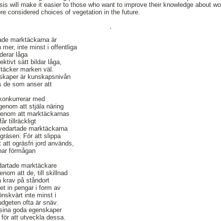
esis will make it easier to those who want to improve their knowledge about 
re considered choices of vegetation in the future.
,
tade marktäckarna är
er, inte minst i offentliga
erar låga
ktivt sätt bildar låga,
täcker marken väl.
skaper är kunskapsnivån
s de som anser att
konkurrerar med
 genom att stjäla näring
 genom att marktäckarnas
år tillräckligt
 vedartade marktäckarna
gräsen. För att slippa
att ogräsfri jord används,
har förmågan
vedartade marktäckare
om att de, till skillnad
ga krav på ståndort
et in pengar i form av
nskvärt inte minst i
udgeten ofta är snäv.
 sina goda egenskaper
 för att utveckla dessa.