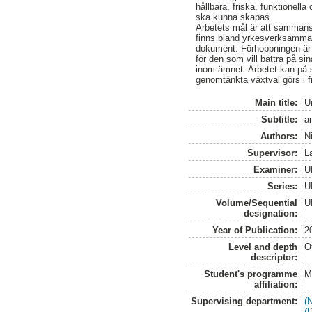
hållbara, friska, funktionella
ska kunna skapas.
Arbetets mål är att samman
finns bland yrkesverksamma och
dokument. Förhoppningen är a
för den som vill bättra på s
inom ämnet. Arbetet kan på så
genomtänkta växtval görs i f
Main title:
U
Subtitle:
a
Authors:
Ni
Supervisor:
L
Examiner:
U
Series:
U
Volume/Sequential
U
designation:
Year of Publication:
2
Level and depth
O
descriptor:
Student's programme
M
affiliation:
Supervising department:
(
(