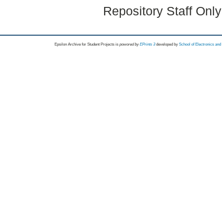
Repository Staff Onl
Epsilon Archive for Student Projects is
powored by
EPrints 3
developed by
School of Electronics an