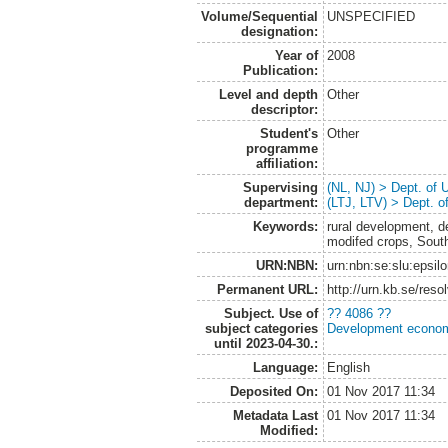
Volume/Sequential
UNSPECIFIED
designation:
Year of
2008
Publication:
Level and depth
Other
descriptor:
Student's
Other
programme
affiliation:
Supervising
(NL, NJ) > Dept. of
department:
(LTJ, LTV) > Dept. 
Keywords:
rural development, 
modifed crops, South
URN:NBN:
urn:nbn:se:slu:epsil
Permanent URL:
http://urn.kb.se/res
Subject. Use of
?? 4086 ??
subject categories
Development economi
until 2023-04-30.:
Language:
English
Deposited On:
01 Nov 2017 11:34
Metadata Last
01 Nov 2017 11:34
Modified: