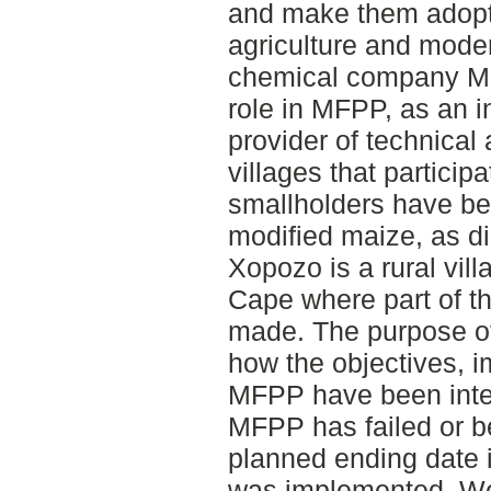
and make them adopt 
agriculture and moder
chemical company Mo
role in MFPP, as an i
provider of technical
villages that partici
smallholders have be
modified maize, as di
Xopozo is a rural vil
Cape where part of th
made. The purpose of 
how the objectives, i
MFPP have been interp
MFPP has failed or b
planned ending date i
was implemented. We