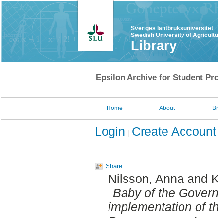
Sveriges lantbruksuniversitet
Swedish University of Agricult
Library
Epsilon Archive for Student Pro
Home
About
B
Login
Create Account
Share
Nilsson, Anna
and
K
Baby of the Govern
implementation of t