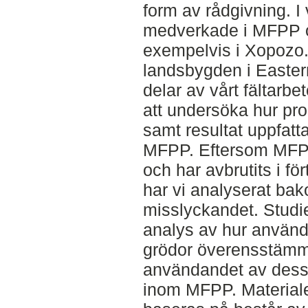
form av rådgivning. I
medverkade i MFPP o
exempelvis i Xopozo
landsbygden i Easter
delar av vårt fältarbet
att undersöka hur pr
samt resultat uppfatt
MFPP. Eftersom MFPP 
och har avbrutits i fö
har vi analyserat bak
misslyckandet. Studi
analys av hur använ
grödor överensstämm
användandet av dessa 
inom MFPP. Material