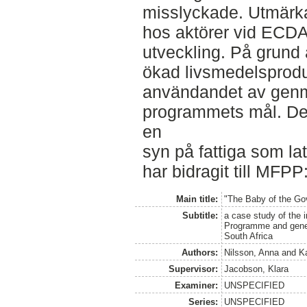
misslyckade. Utmärka
hos aktörer vid ECDA
utveckling. På grund
ökad livsmedelsprodu
användandet av genm
programmets mål. Det
en
syn på fattiga som lat
har bidragit till MFP
Main title:
"The Baby of the Go
Subtitle:
a case study of the
Programme and geneti
South Africa
Authors:
Nilsson, Anna
and
K
Supervisor:
Jacobson, Klara
Examiner:
UNSPECIFIED
Series:
UNSPECIFIED