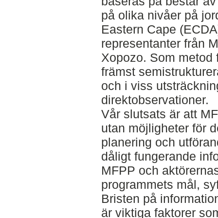
baseras på består av
på olika nivåer på jo
Eastern Cape (ECDA)
representanter från 
Xopozo. Som metod fö
främst semistrukturer
och i viss utsträckn
direktobservationer.
Vår slutsats är att M
utan möjligheter för 
planering och utföran
dåligt fungerande inf
MFPP och aktörernas 
programmets mål, syf
Bristen på informatio
är viktiga faktorer s