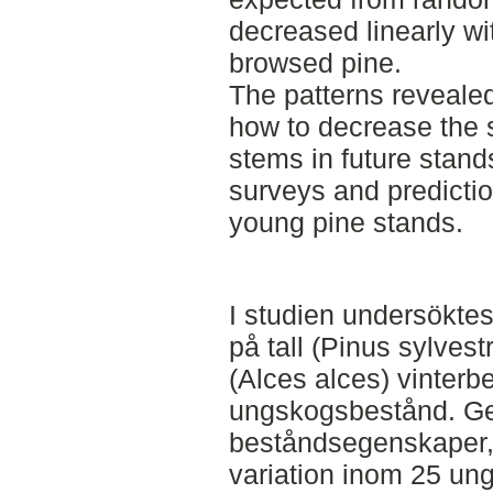
decreased linearly wi
browsed pine.
The patterns revealed
how to decrease the
stems in future stan
surveys and predicti
young pine stands.
I studien undersökte
på tall (Pinus sylvest
(Alces alces) vinterb
ungskogsbestånd. Ge
beståndsegenskaper,
variation inom 25 u