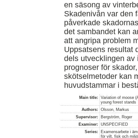
en säsong av vinterb
Skadenivån var den fa
påverkade skadornas
det sambandet kan an
att angripa problem m
Uppsatsens resultat 
dels utvecklingen av
prognoser för skado
skötselmetoder kan 
huvudstammar i best
Main title:
Variation of moose (
young forest stands
Authors:
Olsson, Markus
Supervisor:
Bergström, Roger
Examiner:
UNSPECIFIED
Series:
Examensarbete i ämne
för vilt, fisk och milj