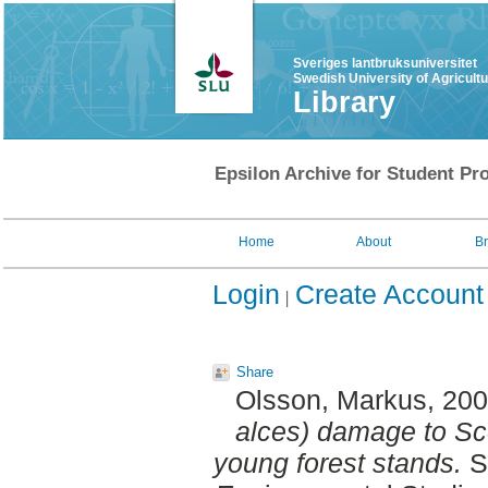
Sveriges lantbruksuniversitet
Swedish University of Agricult
Library
Epsilon Archive for Student Pro
Home
About
B
Login
Create Account
Share
Olsson, Markus
, 20
alces) damage to Sco
young forest stands.
SL