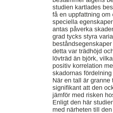
studien kartlades be
få en uppfattning om 
speciella egenskaper
antas påverka skadeni
grad tycks styra vari
beståndsegenskaper s
detta var trädhöjd oc
lövträd än björk, vilk
positiv korrelation m
skadornas fördelning
När en tall är granne t
signifikant att den o
jämför med risken hos
Enligt den här studien
med närheten till den