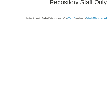
Repository Staff Onl
Epsilon Archive for Student Projects is
powored by
EPrints 3
developed by
School of Electronics an