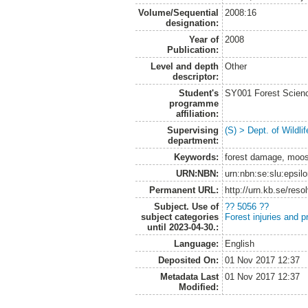
Volume/Sequential
2008:16
designation:
Year of
2008
Publication:
Level and depth
Other
descriptor:
Student's
SY001 Forest Scien
programme
affiliation:
Supervising
(S) > Dept. of Wildl
department:
Keywords:
forest damage, moose
URN:NBN:
urn:nbn:se:slu:epsil
Permanent URL:
http://urn.kb.se/res
Subject. Use of
?? 5056 ??
subject categories
Forest injuries and p
until 2023-04-30.:
Language:
English
Deposited On:
01 Nov 2017 12:37
Metadata Last
01 Nov 2017 12:37
Modified: