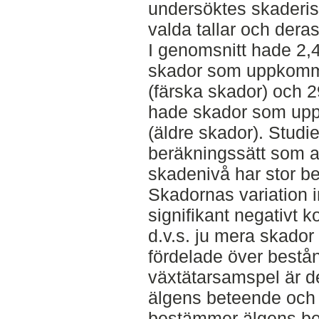
undersöktes skaderi
valda tallar och dera
I genomsnitt hade 2
skador som uppkommi
(färska skador) och
hade skador som uppko
(äldre skador). Studie
beräkningssätt som 
skadenivå har stor bet
Skadornas variation 
signifikant negativt 
d.v.s. ju mera skado
fördelade över bestån
växtätarsamspel är de
älgens beteende och
bestämmer älgens bet