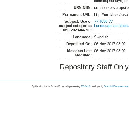
landskapsanalys, grö
URN:NBN:
urn:nbn:se:slu:epsil
Permanent URL:
http://urn.kb.se/res
Subject. Use of
?? 4086 ??
subject categories
Landscape architect
until 2023-04-30.:
Language:
Swedish
Deposited On:
06 Nov 2017 08:02
Metadata Last
06 Nov 2017 08:02
Modified:
Repository Staff Onl
Epsilon Archive for Student Projects is
powored by
EPrints 3
developed by
School of Electronics an