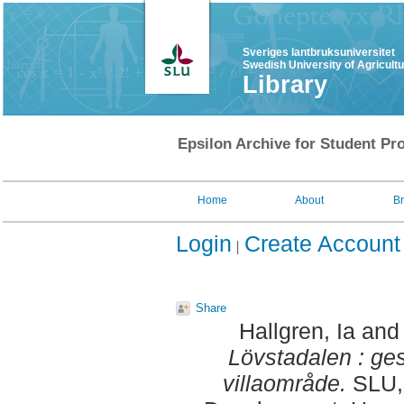
Sveriges lantbruksuniversitet
Swedish University of Agricult
Library
Epsilon Archive for Student Pro
Home
About
B
Login
Create Account
Share
Hallgren, Ia
an
Lövstadalen : gest
villaområde.
SLU, 