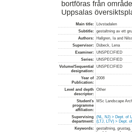
bortföras från områ
Uppsalas översiktspl
Main title:
Lövstadalen
Subtitle:
gestaltning av ett gru
Authors:
Hallgren, Ia
and
Nil
Supervisor:
Dübeck, Lena
Examiner:
UNSPECIFIED
Series:
UNSPECIFIED
Volume/Sequential
UNSPECIFIED
designation:
Year of
2008
Publication:
Level and depth
Other
descriptor:
Student's
MSc Landscape Arch
programme
affiliation:
Supervising
(NL, NJ) > Dept. of
department:
(LTJ, LTV) > Dept. 
Keywords:
gestaltning, grustag