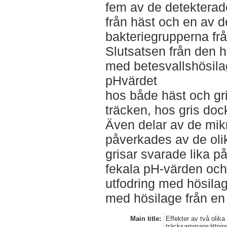
fem av de detekterad
från häst och en av 
bakteriegrupperna frå
Slutsatsen från den h
med betesvallshösila
pHvärdet
hos både häst och gri
träcken, hos gris doc
Även delar av de mik
påverkades av de oli
grisar svarade lika 
fekala pH-värden och s
utfodring med hösilag
med hösilage från en s
Main title:
Effekter av två olika
träcksammansättning