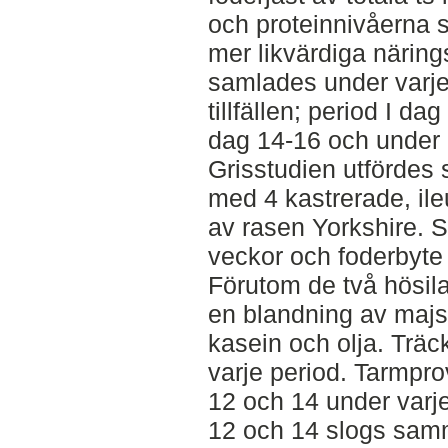
och proteinnivåerna s
mer likvärdiga närin
samlades under varje 
tillfällen; period I da
dag 14-16 och under p
Grisstudien utfördes
med 4 kastrerade, ile
av rasen Yorkshire. 
veckor och foderbyte 
Förutom de två hösil
en blandning av majs
kasein och olja. Träc
varje period. Tarmpr
12 och 14 under varje
12 och 14 slogs sam