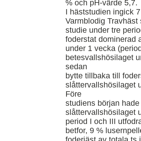
% och pH-värde 5,7.
I häststudien ingick 
Varmblodig Travhäst 
studie under tre peri
foderstat dominerad a
under 1 vecka (perio
betesvallshösilaget u
sedan
bytte tillbaka till fod
slåttervallshösilaget 
Före
studiens början hade
slåttervallshösilaget
period I och III utfo
betfor, 9 % lusernpel
foderjäst av totala ts 