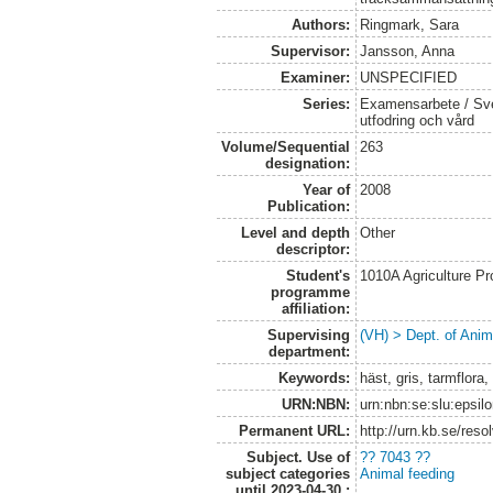
Authors:
Ringmark, Sara
Supervisor:
Jansson, Anna
Examiner:
UNSPECIFIED
Series:
Examensarbete / Sver
utfodring och vård
Volume/Sequential
263
designation:
Year of
2008
Publication:
Level and depth
Other
descriptor:
Student's
1010A Agriculture P
programme
affiliation:
Supervising
(VH) > Dept. of Anim
department:
Keywords:
häst, gris, tarmflora
URN:NBN:
urn:nbn:se:slu:epsil
Permanent URL:
http://urn.kb.se/res
Subject. Use of
?? 7043 ??
subject categories
Animal feeding
until 2023-04-30.: