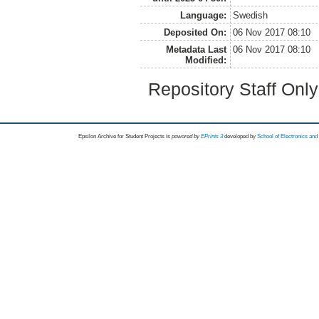
Language:
Swedish
Deposited On:
06 Nov 2017 08:10
Metadata Last
06 Nov 2017 08:10
Modified:
Repository Staff Onl
Epsilon Archive for Student Projects is
powored by
EPrints 3
developed by
School of Electronics an