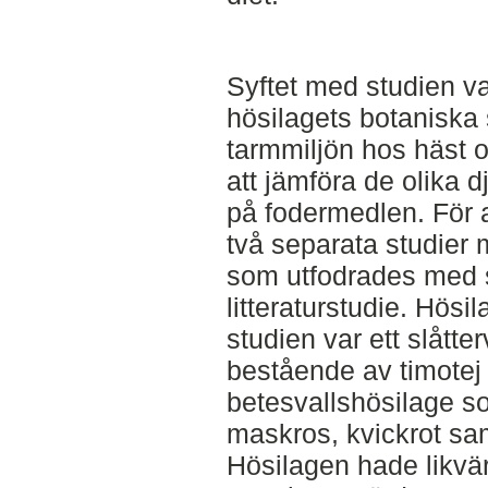
Syftet med studien va
hösilagets botanisk
tarmmiljön hos häst o
att jämföra de olika 
på fodermedlen. För a
två separata studier 
som utfodrades med 
litteraturstudie. Hös
studien var ett slåtte
bestående av timotej 
betesvallshösilage s
maskros, kvickrot sam
Hösilagen hade likvär