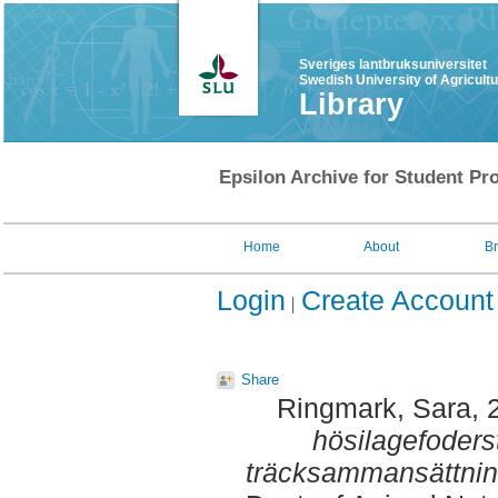
Sveriges lantbruksuniversitet
Swedish University of Agricult
Library
Epsilon Archive for Student Pro
Home
About
B
Login
Create Account
Share
Ringmark, Sara
, 
hösilagefoders
träcksammansättning