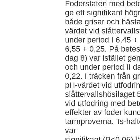
Foderstaten med bete
ge ett signifikant hö
både grisar och hästa
värdet vid slåttervall
under period I 6,45 + 
6,55 + 0,25. På betes
dag 8) var istället g
och under period II d
0,22. I träcken från g
pH-värdet vid utfodr
slåttervallshösilaget
vid utfodring med bet
effekter av foder kun
tarmproverna. Ts-halt
var
signifikant (P<0,05) 