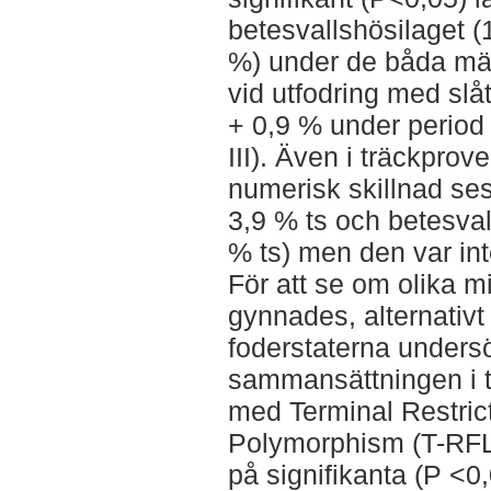
betesvallshösilaget (
%) under de båda mätt
vid utfodring med slåt
+ 0,9 % under period 
III). Även i träckprov
numerisk skillnad ses
3,9 % ts och betesval
% ts) men den var inte
För att se om olika m
gynnades, alternati
foderstaterna unders
sammansättningen i t
med Terminal Restric
Polymorphism (T-RFL
på signifikanta (P <0,