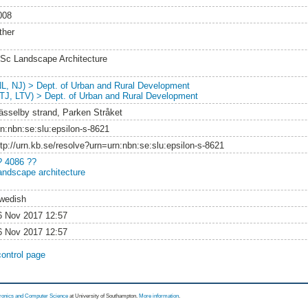
008
ther
Sc Landscape Architecture
NL, NJ) > Dept. of Urban and Rural Development
LTJ, LTV) > Dept. of Urban and Rural Development
ässelby strand, Parken Stråket
rn:nbn:se:slu:epsilon-s-8621
ttp://urn.kb.se/resolve?urn=urn:nbn:se:slu:epsilon-s-8621
? 4086 ??
andscape architecture
wedish
6 Nov 2017 12:57
6 Nov 2017 12:57
control page
tronics and Computer Science
at University of Southampton.
More information
.