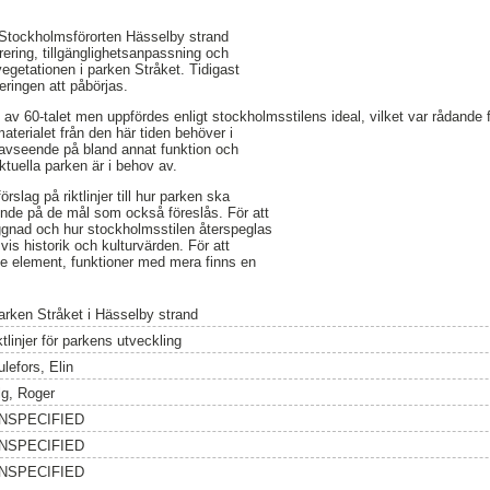
Stockholmsförorten Hässelby strand
rering, tillgänglighetsanpassning och
vegetationen i parken Stråket. Tidigast
ringen att påbörjas.
n av 60-talet men uppfördes enligt stockholmsstilens ideal, vilket var rådande
aterialet från den här tiden behöver i
avseende på bland annat funktion och
ktuella parken är i behov av.
örslag på riktlinjer till hur parken ska
de på de mål som också föreslås. För att
gnad och hur stockholmsstilen återspeglas
vis historik och kulturvärden. För att
e element, funktioner med mera finns en
arken Stråket i Hässelby strand
ktlinjer för parkens utveckling
lefors, Elin
lg, Roger
NSPECIFIED
NSPECIFIED
NSPECIFIED