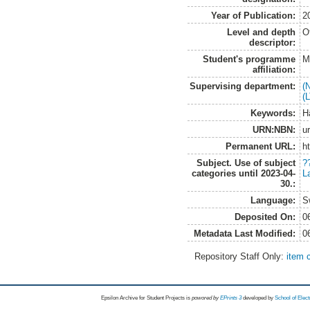
Year of Publication:
2
Level and depth
O
descriptor:
Student's programme
M
affiliation:
Supervising department:
(
(
Keywords:
H
URN:NBN:
u
Permanent URL:
h
Subject. Use of subject
?
categories until 2023-04-
L
30.:
Language:
S
Deposited On:
0
Metadata Last Modified:
0
Repository Staff Only:
item 
Epsilon Archive for Student Projects is
powored by
EPrints 3
developed by
School of Elec