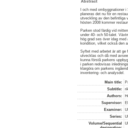
Abstract
I och med ombyggnationer i 
planeras det nu för en restau
utveckling av den befintliga 
hösten 2008 kommer restaure
Parken stod färdig vid mitte
under 40- och 50-talet. Växtm
hög grad ses över idag med 
kondition, vilket också den a
Syftet med arbetet är att ge f
utvecklas och då med avseen
kunna förstå parkens uppbyg
i parken redovisas inlednings
klargöra om parkens ingåend
inventering- och analysdel.
Main title:
P
Subtitle:
ri
Authors:
Hu
Supervisor:
E
Examiner:
U
Series:
U
Volume/Sequential
U
designation: