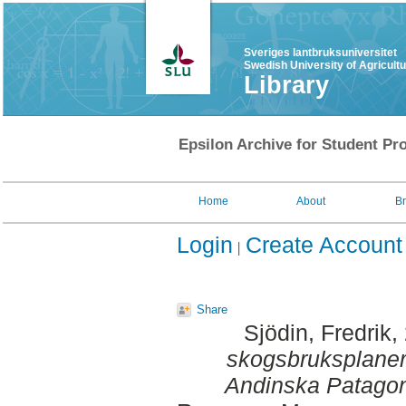
Sveriges lantbruksuniversitet
Swedish University of Agricult
Library
Epsilon Archive for Student Pro
Home
About
B
Login
Create Account
Share
Sjödin, Fredrik
,
skogsbruksplaner
Andinska Patagon