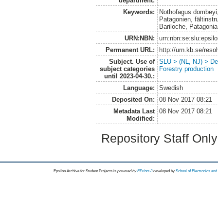
department:
Keywords:
Nothofagus dombeyi,
Patagonien, fältinst
Bariloche, Patagonia
URN:NBN:
urn:nbn:se:slu:epsil
Permanent URL:
http://urn.kb.se/res
Subject. Use of
SLU > (NL, NJ) > De
subject categories
Forestry production
until 2023-04-30.:
Language:
Swedish
Deposited On:
08 Nov 2017 08:21
Metadata Last
08 Nov 2017 08:21
Modified:
Repository Staff Onl
Epsilon Archive for Student Projects is
powored by
EPrints 3
developed by
School of Electronics an