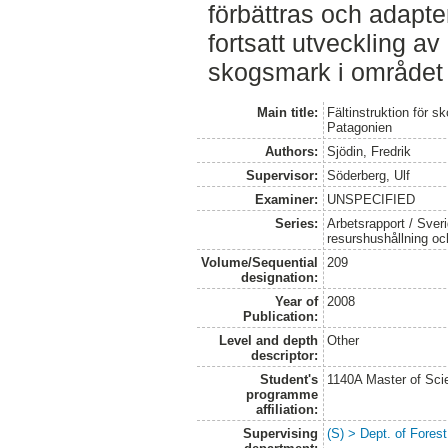
förbättras och adapte
fortsatt utveckling a
skogsmark i området 
Main title:
Fältinstruktion för 
Patagonien
Authors:
Sjödin, Fredrik
Supervisor:
Söderberg, Ulf
Examiner:
UNSPECIFIED
Series:
Arbetsrapport / Sveri
resurshushållning o
Volume/Sequential
209
designation:
Year of
2008
Publication:
Level and depth
Other
descriptor:
Student's
1140A Master of Scie
programme
affiliation:
Supervising
(S) > Dept. of Fore