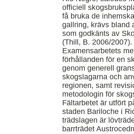
officiell skogsbrukspl
få bruka de inhemska
gallring, krävs blan
som godkänts av Skog
(Thill, B. 2006/2007).
Examensarbetets meto
förhållanden för en s
genom generell gran
skogslagarna och an
regionen, samt revis
metodologin för skog
Fältarbetet är utfört 
staden Bariloche i R
trädslagen är lövträ
barrträdet Austrocedr