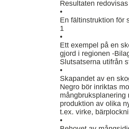
Resultaten redovisas 
•
En fältinstruktion fö
1
•
Ett exempel på en sk
gjord i regionen -Bila
Slutsatserna utifrån s
•
Skapandet av en skog
Negro bör inriktas m
mångbruksplanering 
produktion av olika 
t.ex. virke, bärplockn
•
Behovet av mångsidigh