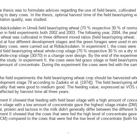
 thesis was to formulate advices regarding the use of field beans, cultivated
ng to dairy cows. In the thesis, optimal harvest time of the field bean/spring 
tation quality, was studied.
öbäcksdalen in Umeå field bean/spring wheat (70 % respective 30 % of normal
n in field experiments both 2002 and 2003. The following year, 2004, the pe
 wheat was cultivated in three different mixed ratios (field bean/spring wheat;
d at four different development stages and the green forages were used in en
dairy cows, were carried out at Röbäcksdalen. In experiment I, the cows were f
nd field bean/spring wheat whole-crop silage (70 % respective 30 % on a dry m
whole-crop silage (30/70) in a change over design. By the end of the experimen
the study. In experiment II, the cows were fed grass silage or field bean/spri
h amount of concentrate. During the experiment the cows were fed with the sa
the field experiments the field bean/spring wheat crop should be harvested whe
evelopment stage 79 according to Zadoks et al. [1974]). The field bean/spring 
quality that were good to medium good. The feeding value, expressed as VOS 
 affected by harvest time all three years.
ment II showed that feeding with field bean silage with a high amount of conce
n silage with a low amount of concentrate gave the highest silage intake (DM
, protein and lactose in the milk didn't generally differ between the different 
ent II showed that the cows that were fed the high level of concentrate gave
CM) compared to the cows that were fed the low level of concentrate (both for
,