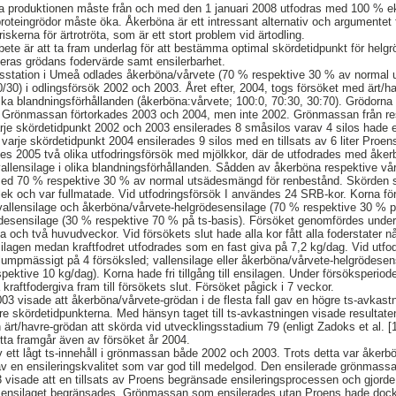
ska produktionen måste från och med den 1 januari 2008 utfodras med 100 % ekol
roteingrödor måste öka. Åkerböna är ett intressant alternativ och argumentet 
 riskerna för ärtrotröta, som är ett stort problem vid ärtodling.
ete är att ta fram underlag för att bestämma optimal skördetidpunkt för hel
deras grödans fodervärde samt ensilerbarhet.
sstation i Umeå odlades åkerböna/vårvete (70 % respektive 30 % av normal
/30) i odlingsförsök 2002 och 2003. Året efter, 2004, togs försöket med ärt/ha
lika blandningsförhållanden (åkerböna:vårvete; 100:0, 70:30, 30:70). Grödorna
er. Grönmassan förtorkades 2003 och 2004, men inte 2002. Grönmassan från r
varje skördetidpunkt 2002 och 2003 ensilerades 8 småsilos varav 4 silos hade en 
arje skördetidpunkt 2004 ensilerades 9 silos med en tillsats av 6 liter Proe
 2005 två olika utfodringsförsök med mjölkkor, där de utfodrades med åker
vallensilage i olika blandningsförhållanden. Sådden av åkerböna respektive vå
med 70 % respektive 30 % av normal utsädesmängd för renbestånd. Skörden s
rlek och var fullmatade. Vid utfodringsförsök I användes 24 SRB-kor. Korna 
, vallensilage och åkerböna/vårvete-helgrödesensilage (70 % respektive 30 % p
desensilage (30 % respektive 70 % på ts-basis). Försöket genomfördes under t
och två huvudveckor. Vid försökets slut hade alla kor fått alla foderstater n
ensilagen medan kraftfodret utfodrades som en fast giva på 7,2 kg/dag. Vid utf
lumpmässigt på 4 försöksled; vallensilage eller åkerböna/vårvete-helgrödese
espektive 10 kg/dag). Korna hade fri tillgång till ensilagen. Under försöksperi
ftfodergiva fram till försökets slut. Försöket pågick i 7 veckor.
3 visade att åkerböna/vårvete-grödan i de flesta fall gav en högre ts-avkastn
re skördetidpunkterna. Med hänsyn taget till ts-avkastningen visade resultaten
rt/havre-grödan att skörda vid utvecklingsstadium 79 (enligt Zadoks et al. [197
etta framgår även av försöket år 2004.
ett lågt ts-innehåll i grönmassan både 2002 och 2003. Trots detta var åkerb
 gav en ensileringskvalitet som var god till medelgod. Den ensilerade grönmas
 visade att en tillsats av Proens begränsade ensileringsprocessen och gjord
ensilaget begränsades. Grönmassan som ensilerades utan Proens hade dock