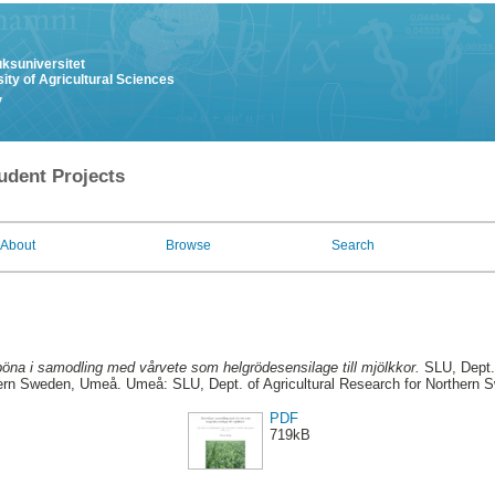
uksuniversitet
ity of Agricultural Sciences
y
udent Projects
About
Browse
Search
öna i samodling med vårvete som helgrödesensilage till mjölkkor.
SLU, Dept. 
ern Sweden, Umeå. Umeå: SLU, Dept. of Agricultural Research for Northern 
PDF
719kB