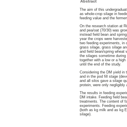
Abstract
The aim of this undergraduate
as whole-crop silage in feedi
feeding value and the fermen
On the research station at R
and pea/oat (70/30) was grow
instead field bean and spring
year the crops were harveste
two feeding experiments, in 
grass silage, grass silage a
and field bean/spring wheat 
the silages sometime during 
together with a low or a hig
until the end of the study.
Considering the DM yield in 
and in the pod fill stage (d
and all silos gave a silage 
protein, were only negligibly
The results in feeding experi
DM intake. Feeding field bea
treatments. The content of fat
experiments. Feeding experim
(both as kg milk and as kg E
silage).