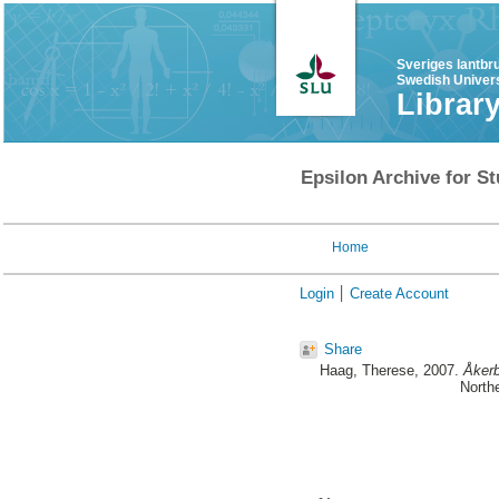
Sveriges lantbr
Swedish Univers
Librar
Epsilon Archive for St
Home
Login
Create Account
Share
Haag, Therese
, 2007.
Åkerb
North