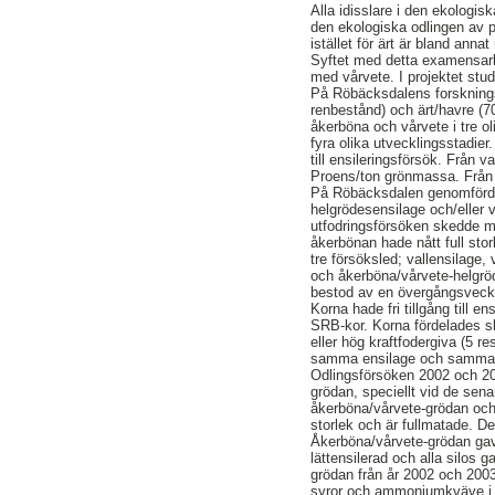
Alla idisslare i den ekologi
den ekologiska odlingen av p
istället för ärt är bland annat
Syftet med detta examensarb
med vårvete. I projektet stu
På Röbäcksdalens forskning
renbestånd) och ärt/havre (70
åkerböna och vårvete i tre o
fyra olika utvecklingsstadi
till ensileringsförsök. Från 
Proens/ton grönmassa. Från v
På Röbäcksdalen genomfördes
helgrödesensilage och/eller 
utfodringsförsöken skedde 
åkerbönan hade nått full sto
tre försöksled; vallensilage
och åkerböna/vårvete-helgrö
bestod av en övergångsvecka 
Korna hade fri tillgång till 
SRB-kor. Korna fördelades s
eller hög kraftfodergiva (5 r
samma ensilage och samma kra
Odlingsförsöken 2002 och 200
grödan, speciellt vid de sena
åkerböna/vårvete-grödan och ä
storlek och är fullmatade. D
Åkerböna/vårvete-grödan gav 
lättensilerad och alla silos
grödan från år 2002 och 2003
syror och ammoniumkväve i 