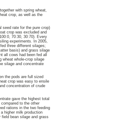
 together with spring wheat,
wheat crop, as well as the
 seed rate for the pure crop)
a/oat crop was excluded and
 100:0, 70:30, 30:70). Every
siling experiments. In 2005,
ed three different silages;
atter basis) and grass silage
t all cows had been fed all
ng wheat whole-crop silage
me silage and concentrate
n the pods are full sized
wheat crop was easy to ensile
and concentration of crude
ntrate gave the highest total
) compared to the other
feed rations in the two feeding
 a higher milk production
 field bean silage and grass