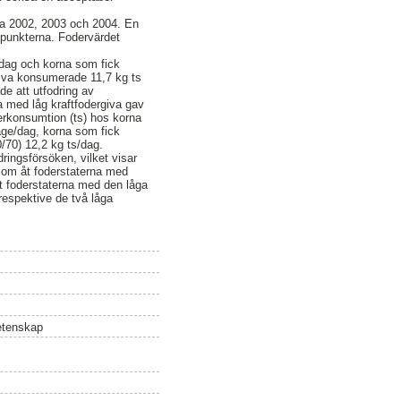
rna 2002, 2003 och 2004. En
dpunkterna. Fodervärdet
/dag och korna som fick
giva konsumerade 11,7 kg ts
e att utfodring av
 med låg kraftfodergiva gav
derkonsumtion (ts) hos korna
lage/dag, korna som fick
/70) 12,2 kg ts/dag.
dringsförsöken, vilket visar
 som åt foderstaterna med
t foderstaterna med den låga
respektive de två låga
vetenskap