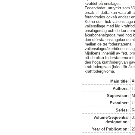
kvalitet på ensilaget.
Fodervärdet, uttryckt som V
orsak till detta kan vara at
förändrades också endast en
Korna som fick vallensilage 
vallensilage med låg kraftfo
ensilage/dag och de kor som 
åkerbönehelgröda med hög kr
den största ensilagekonsumti
mellan de tre foderstaterna 
vallensilage/åkerböneensilag
Mjölkens innehåll av fett, pro
att de olika foderstaterna i
den höga kraftfodergivan ga
kraftfodergivan (både för åk
kraftfodergivorna.
Main title:
Å
Authors:
H
Supervisor:
M
Examiner:
U
Series:
R
Volume/Sequential
3
designation:
Year of Publication:
2