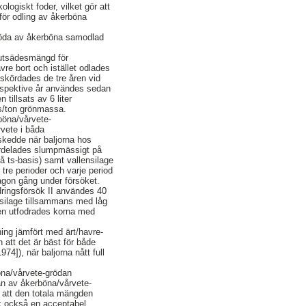
ogiskt foder, vilket gör att
för odling av åkerböna
gröda av åkerböna samodlad
 utsädesmängd för
vre bort och istället odlades
 skördades de tre åren vid
espektive år användes sedan
tillsats av 6 liter
ns/ton grönmassa.
böna/vårvete-
rvete i båda
kedde när baljorna hos
fördelades slumpmässigt på
å ts-basis) samt vallensilage
re perioder och varje period
ågon gång under försöket.
odringsförsök II användes 40
nsilage tillsammans med låg
oden utfodrades korna med
ing jämfört med ärt/havre-
 att det är bäst för både
4]), när baljorna nått full
öna/vårvete-grödan
san av åkerböna/vårvete-
e att den totala mängden
 också en acceptabel