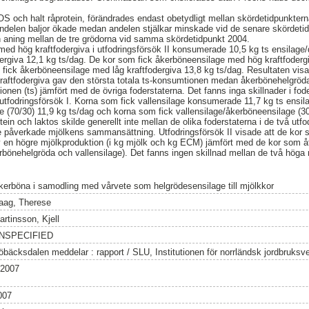
OS och halt råprotein, förändrades endast obetydligt mellan skördetidpunkte
t andelen baljor ökade medan andelen stjälkar minskade vid de senare skördeti
 aning mellan de tre grödorna vid samma skördetidpunkt 2004.
med hög kraftfodergiva i utfodringsförsök II konsumerade 10,5 kg ts ensilage
dergiva 12,1 kg ts/dag. De kor som fick åkerböneensilage med hög kraftfoder
fick åkerböneensilage med låg kraftfodergiva 13,8 kg ts/dag. Resultaten visad
aftfodergiva gav den största totala ts-konsumtionen medan åkerbönehelgröda
onen (ts) jämfört med de övriga foderstaterna. Det fanns inga skillnader i fo
i utfodringsförsök I. Korna som fick vallensilage konsumerade 11,7 kg ts ensi
e (70/30) 11,9 kg ts/dag och korna som fick vallensilage/åkerböneensilage (30
tein och laktos skilde generellt inte mellan de olika foderstaterna i de två utfo
nte påverkade mjölkens sammansättning. Utfodringsförsök II visade att de kor
v en högre mjölkproduktion (i kg mjölk och kg ECM) jämfört med de kor som å
erbönehelgröda och vallensilage). Det fanns ingen skillnad mellan de två höga 
kerböna i samodling med vårvete som helgrödesensilage till mjölkkor
aag, Therese
artinsson, Kjell
NSPECIFIED
öbäcksdalen meddelar : rapport / SLU, Institutionen för norrländsk jordbruks
:2007
007