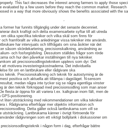
 properly. This fact decreases the interest among farmers to apply those speci
e evaluated by a few users before they reach the common market. Research a
osed in a way that more obviously shows the benefits associated with the s
,
ka former har funnits tillgänglig under det senaste decenniet.
ierar dock kraftigt och detta examensarbete syftar till att utreda
 om olika specifika tekniker och vilka skäl som finns för
 och framförallt av vilka anledningar vissa tekniker inte används.
tbrukare har intervjuats och tillfrågats om sina åsikter när det
iker såsom skördekartering, precisionskalkning, användning av
alium- och fosforgödsling. Dessutom ställdes frågor som rörde
karna och hur den påverkar inställningen till nya tekniker.
ramkom att precisionsodlingstekniken upplevs som dyr. Det
för att motivera investeringskostnaderna. Det individuella
delse för om en lantbrukare eller rådgivare ska
s teknik. Precisionskalkning och teknik för autostyrning är de
est positiva och aktuella att tillämpa i dagsläget. N-sensorn
sultat, medan några inte tycker sig se några egentliga vinster
ng är den teknik förknippad med precisionsodling som man anser
De flesta är öppna för att variera t.ex. kalkgivan inom fält, men de
an GPS-positionering.
ivt liten utsträckning med rekommendationer om vilka tekniker
era i. Rådgivarna efterfrågar mer objektiv information och
cisionsodling. Detta gäller också lantbrukarna som vill se
e utsträckning. Lantbrukarna känner i övrigt förtroende för
nvänder rådgivningen som ett viktigt bollplank i diskussioner om
precisionsodlingsteknik i någon form i dag, efterfrågar bättre