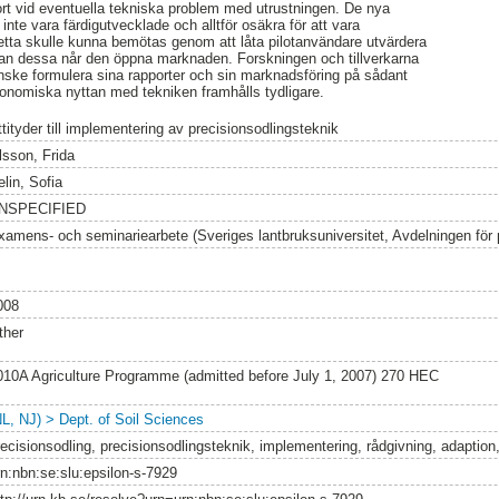
ort vid eventuella tekniska problem med utrustningen. De nya
l inte vara färdigutvecklade och alltför osäkra för att vara
 Detta skulle kunna bemötas genom att låta pilotanvändare utvärdera
nnan dessa når den öppna marknaden. Forskningen och tillverkarna
nske formulera sina rapporter och sin marknadsföring på sådant
konomiska nyttan med tekniken framhålls tydligare.
tityder till implementering av precisionsodlingsteknik
lsson, Frida
lin, Sofia
NSPECIFIED
xamens- och seminariearbete (Sveriges lantbruksuniversitet, Avdelningen för 
008
ther
010A Agriculture Programme (admitted before July 1, 2007) 270 HEC
NL, NJ) > Dept. of Soil Sciences
recisionsodling, precisionsodlingsteknik, implementering, rådgivning, adaption
rn:nbn:se:slu:epsilon-s-7929