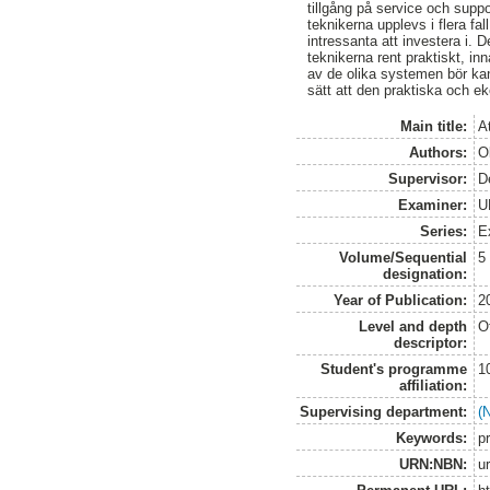
tillgång på service och supp
teknikerna upplevs i flera fal
intressanta att investera i.
teknikerna rent praktiskt, i
av de olika systemen bör ka
sätt att den praktiska och e
Main title:
At
Authors:
O
Supervisor:
De
Examiner:
U
Series:
E
Volume/Sequential
5
designation:
Year of Publication:
2
Level and depth
O
descriptor:
Student's programme
1
affiliation:
Supervising department:
(
Keywords:
p
URN:NBN:
u