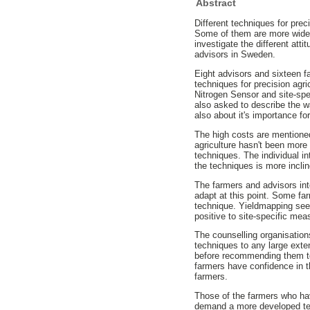
Abstract
Different techniques for prec
Some of them are more widel
investigate the different att
advisors in Sweden.
Eight advisors and sixteen f
techniques for precision agri
Nitrogen Sensor and site-spe
also asked to describe the w
also about it's importance fo
The high costs are mentione
agriculture hasn't been more 
techniques. The individual in
the techniques is more inclin
The farmers and advisors int
adapt at this point. Some far
technique. Yieldmapping seem
positive to site-specific me
The counselling organisatio
techniques to any large exte
before recommending them to 
farmers have confidence in t
farmers.
Those of the farmers who hav
demand a more developed tec