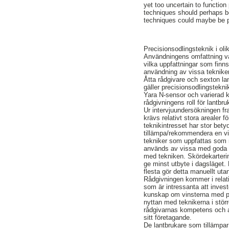
yet too uncertain to function
techniques should perhaps b
techniques could maybe be p
Precisionsodlingsteknik i oli
Användningens omfattning var
vilka uppfattningar som finns
användning av vissa tekniker
Åtta rådgivare och sexton lan
gäller precisionsodlingstekn
Yara N-sensor och varierad k
rådgivningens roll för lantbru
Ur intervjuundersökningen f
krävs relativt stora arealer 
teknikintresset har stor bety
tillämpa/rekommendera en vis
tekniker som uppfattas som m
används av vissa med goda re
med tekniken. Skördekarteri
ge minst utbyte i dagsläget. 
flesta gör detta manuellt ut
Rådgivningen kommer i relat
som är intressanta att invest
kunskap om vinsterna med pre
nyttan med teknikerna i störr
rådgivarnas kompetens och a
sitt företagande.
De lantbrukare som tillämpar 