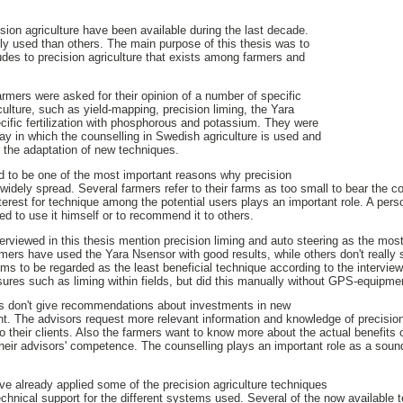
ision agriculture have been available during the last decade.
y used than others. The main purpose of this thesis was to
itudes to precision agriculture that exists among farmers and
armers were asked for their opinion of a number of specific
culture, such as yield-mapping, precision liming, the Yara
cific fertilization with phosphorous and potassium. They were
ay in which the counselling in Swedish agriculture is used and
r the adaptation of new techniques.
d to be one of the most important reasons why precision
widely spread. Several farmers refer to their farms as too small to bear the c
terest for technique among the potential users plays an important role. A pers
ed to use it himself or to recommend it to others.
erviewed in this thesis mention precision liming and auto steering as the most
mers have used the Yara Nsensor with good results, while others don't really 
s to be regarded as the least beneficial technique according to the intervie
asures such as liming within fields, but did this manually without GPS-equipme
ns don't give recommendations about investments in new
nt. The advisors request more relevant information and knowledge of precision
their clients. Also the farmers want to know more about the actual benefits of
heir advisors' competence. The counselling plays an important role as a sound
e already applied some of the precision agriculture techniques
hnical support for the different systems used. Several of the now available