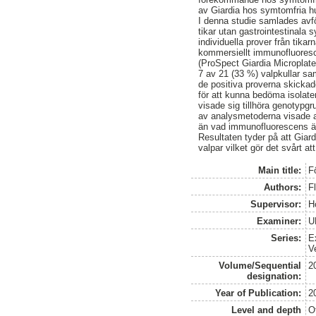
av Giardia hos symtomfria h
I denna studie samlades avför
tikar utan gastrointestinala
individuella prover från tik
kommersiellt immunofluoresc
(ProSpect Giardia Microplat
7 av 21 (33 %) valpkullar sam
de positiva proverna skickad
för att kunna bedöma isolate
visade sig tillhöra genotypg
av analysmetoderna visade at
än vad immunofluorescens ä
Resultaten tyder på att Gia
valpar vilket gör det svårt at
Main title:
F
Authors:
F
Supervisor:
H
Examiner:
U
Series:
E
V
Volume/Sequential
2
designation:
Year of Publication:
2
Level and depth
O