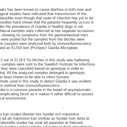
tinalis has been known to cause diarrhea in both man and
gical studies have indicated that transmission of the
lausible even though that route of infection has yet to be
 studies have shown that the parasite frequently occurs in
n the prevalence of Giardia in healthy dogs is not
 faecal samples were collected at two separate occasions
es showing no symptoms from the gastrointestinal tract.
r were pooled but the samples from the bitches were
of the samples were analyzed both by immunofluorescence
 and an ELISA test (ProSpect Giardia Microplate
d 2 out of 21 (9.5 %) bitches in this study was harboring
ve samples were sent to the Swedish Institute for Infectious
they were classified based on genotype in order to
ntial. All the analyzed samples belonged to genotypic
er been shown to be able to infect humans.
ds used in this study to detect Giardia it was evident
ive method than immunofluorescence.
ardia is a common parasite in the bowel of asymptomatic
mplicating factor as it makes it rather difficult to assess
nical environment.
,
alis kan orsaka diarréer hos hundar och människor.
r på att människor kan smittas av hundar men detta är
nationella studier har visat att parasiten är frekvent
 hundar i många länder. I Sverige är dock prevalensen