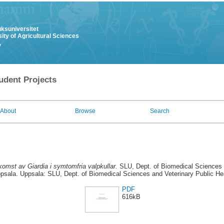
uksuniversitet
ity of Agricultural Sciences
y
udent Projects
About
Browse
Search
komst av Giardia i symtomfria valpkullar.
SLU, Dept. of Biomedical Sciences a
ppsala. Uppsala: SLU, Dept. of Biomedical Sciences and Veterinary Public Hea
PDF
616kB