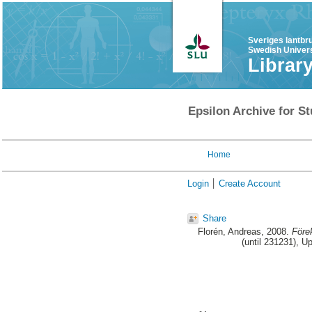
Sveriges lantbr
Swedish Univers
Librar
Epsilon Archive for St
Home
Login
Create Account
Share
Florén, Andreas
, 2008.
Före
(until 231231), U