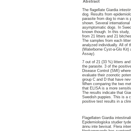
Abstract
The flagellate Giardia intes
dog. Results from epidemiolo
parasite from dog to man is p
shown. Several international
asymptomatic dogs. In Swede
known though. In this study,
from 21 litters and 21 bitch
The samples from each litte
analyzed individually. All 
(Waterborne Cyst-a-Glo Kit)
Assay).
7 out of 21 (33 %) litters an
the parasite. 3 of the positi
Disease Control (SMI) where 
evaluate their zoonotic pote
group C and D that have nev
When comparing the two metho
that ELISA is a more sensit
The results indicate that Gi
Swedish puppies. This is a co
positive test results in a cli
Flagellaten Giardia intestin
Epidemiologiska studier tyde
ännu inte bevisat. Flera inter
förekommande hos symtomfria