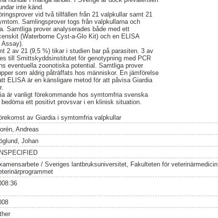
undar inte känd.
ingsprover vid två tillfällen från 21 valpkullar samt 21
 symtom. Samlingsprover togs från valpkullarna och
arna. Samtliga prover analyserades både med ett
enskit (Waterborne Cyst-a-Glo Kit) och en ELISA
e Assay).
t 2 av 21 (9,5 %) tikar i studien bar på parasiten. 3 av
es till Smittskyddsinstitutet för genotypning med PCR
ns eventuella zoonotiska potential. Samtliga prover
rupper som aldrig påträffats hos människor. En jämförelse
t ELISA är en känsligare metod för att påvisa Giardia
r.
rdia är vanligt förekommande hos symtomfria svenska
t bedöma ett positivt provsvar i en klinisk situation.
örekomst av Giardia i symtomfria valpkullar
lorén, Andreas
öglund, Johan
NSPECIFIED
xamensarbete / Sveriges lantbruksuniversitet, Fakulteten för veterinärmedici
eterinärprogrammet
008:36
008
ther