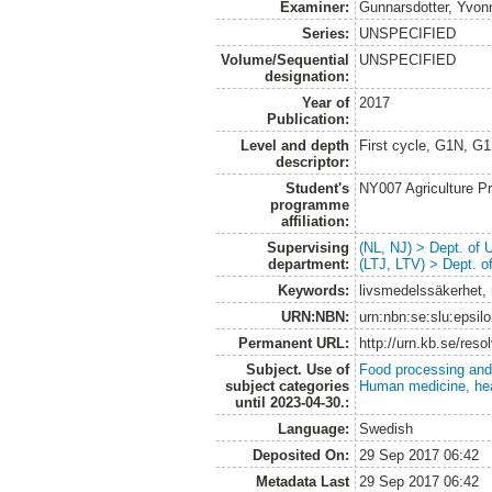
Examiner:
Gunnarsdotter, Yvon
Series:
UNSPECIFIED
Volume/Sequential
UNSPECIFIED
designation:
Year of
2017
Publication:
Level and depth
First cycle, G1N, G
descriptor:
Student's
NY007 Agriculture 
programme
affiliation:
Supervising
(NL, NJ) > Dept. of
department:
(LTJ, LTV) > Dept. 
Keywords:
livsmedelssäkerhet, 
URN:NBN:
urn:nbn:se:slu:epsil
Permanent URL:
http://urn.kb.se/res
Subject. Use of
Food processing and
subject categories
Human medicine, hea
until 2023-04-30.:
Language:
Swedish
Deposited On:
29 Sep 2017 06:42
Metadata Last
29 Sep 2017 06:42