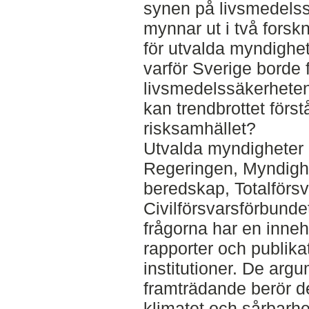
synen på livsmedelss
mynnar ut i två forsk
för utvalda myndighet
varför Sverige borde 
livsmedelssäkerheten
kan trendbrottet först
risksamhället?
Utvalda myndigheter 
Regeringen, Myndigh
beredskap, Totalförsv
Civilförsvarsförbunde
frågorna har en innehå
rapporter och publika
institutioner. De arg
framträdande berör de
klimatet och sårbarhe