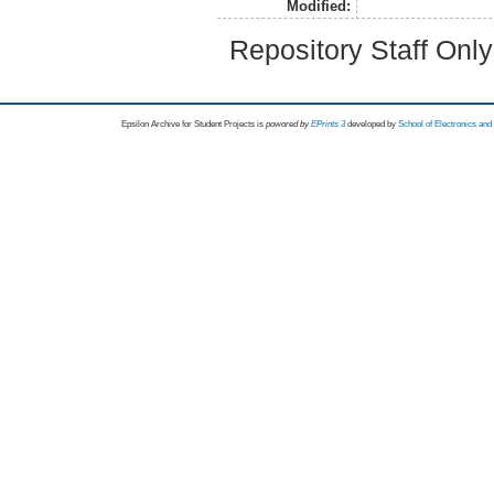
Modified:
Repository Staff Onl
Epsilon Archive for Student Projects is
powored by
EPrints 3
developed by
School of Electronics an