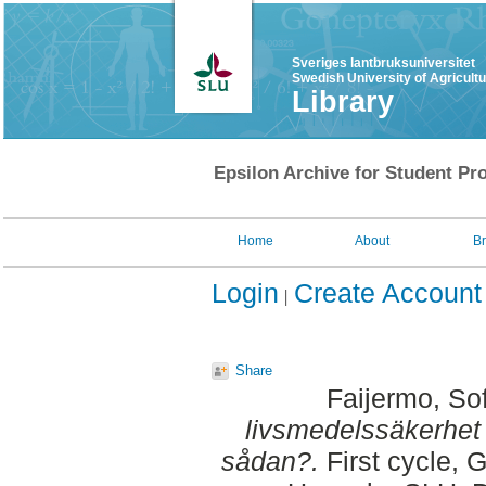
Sveriges lantbruksuniversitet
Swedish University of Agricult
Library
Epsilon Archive for Student Pro
Home
About
B
Login
Create Account
Share
Faijermo, So
livsmedelssäkerhet 
sådan?.
First cycle, 