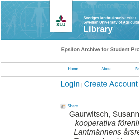
Sveriges lantbruksuniversitet
Swedish University of Agricult
Library
Epsilon Archive for Student Pro
Home
About
B
Login
Create Account
Share
Gaurwitsch, Susan
kooperativa fören
Lantmännens årsre