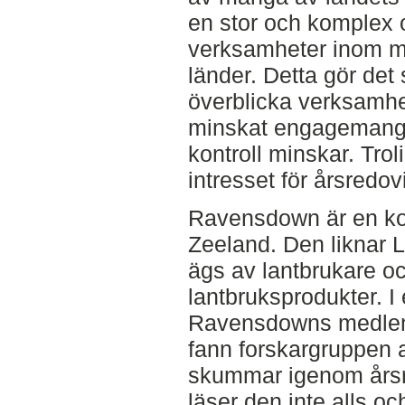
en stor och komplex 
verksamheter inom må
länder. Detta gör det
överblicka verksamhet
minskat engagemang s
kontroll minskar. Trol
intresset för årsredo
Ravensdown är en koo
Zeeland. Den liknar L
ägs av lantbrukare o
lantbruksprodukter. I
Ravensdowns medlem
fann forskargruppen a
skummar igenom årsr
läser den inte alls o