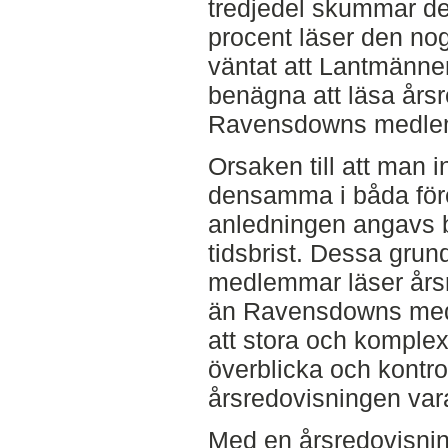
tredjedel skummar de
procent läser den nog
väntat att Lantmänn
benägna att läsa års
Ravensdowns medle
Orsaken till att man 
densamma i båda för
anledningen angavs br
tidsbrist. Dessa gru
medlemmar läser årsr
än Ravensdowns med
att stora och komplex
överblicka och kontro
årsredovisningen vara
Med en årsredovisnin