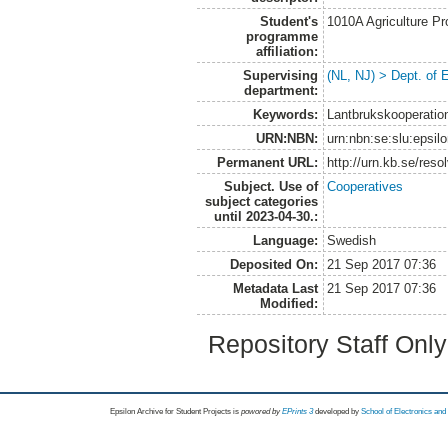
Student's
1010A Agriculture P
programme
affiliation:
Supervising
(NL, NJ) > Dept. of
department:
Keywords:
Lantbrukskooperatio
URN:NBN:
urn:nbn:se:slu:epsil
Permanent URL:
http://urn.kb.se/res
Subject. Use of
Cooperatives
subject categories
until 2023-04-30.:
Language:
Swedish
Deposited On:
21 Sep 2017 07:36
Metadata Last
21 Sep 2017 07:36
Modified:
Repository Staff Onl
Epsilon Archive for Student Projects is
powored by
EPrints 3
developed by
School of Electronics an