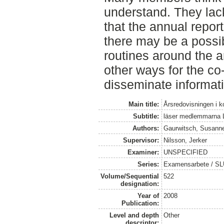
understand. They lack
that the annual repor
there may be a possib
routines around the a
other ways for the co
disseminate informat
Main title:
Årsredovisningen i k
Subtitle:
läser medlemmarna 
Authors:
Gaurwitsch, Susann
Supervisor:
Nilsson, Jerker
Examiner:
UNSPECIFIED
Series:
Examensarbete / SLU
Volume/Sequential
522
designation:
Year of
2008
Publication:
Level and depth
Other
descriptor: