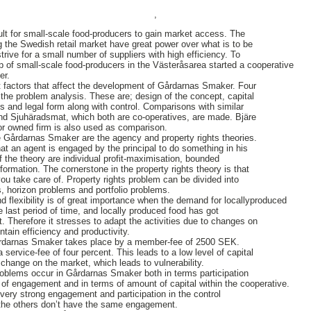
,
icult for small-scale food-producers to gain market access. The
g the Swedish retail market have great power over what is to be
strive for a small number of suppliers with high efficiency. To
 of small-scale food-producers in the Västeråsarea started a cooperative
er.
t factors that affect the development of Gårdarnas Smaker. Four
n the problem analysis. These are; design of the concept, capital
ms and legal form along with control. Comparisons with similar
and Sjuhäradsmat, which both are co-operatives, are made. Bjäre
r owned firm is also used as comparison.
e Gårdarnas Smaker are the agency and property rights theories.
at an agent is engaged by the principal to do something in his
f the theory are individual profit-maximisation, bounded
formation. The cornerstone in the property rights theory is that
u take care of. Property rights problem can be divided into
s, horizon problems and portfolio problems.
d flexibility is of great importance when the demand for locallyproduced
 last period of time, and locally produced food has got
. Therefore it stresses to adapt the activities due to changes on
ntain efficiency and productivity.
Gårdarnas Smaker takes place by a member-fee of 2500 SEK.
 service-fee of four percent. This leads to a low level of capital
 a change on the market, which leads to vulnerability.
 problems occur in Gårdarnas Smaker both in terms participation
e of engagement and in terms of amount of capital within the cooperative.
ry strong engagement and participation in the control
the others don’t have the same engagement.