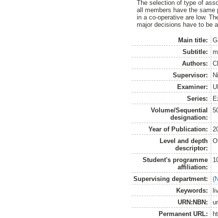
The selection of type of ass
all members have the same pos
in a co-operative are low. T
major decisions have to be
Main title:
G
Subtitle:
m
Authors:
C
Supervisor:
N
Examiner:
U
Series:
E
Volume/Sequential
5
designation:
Year of Publication:
2
Level and depth
O
descriptor:
Student's programme
1
affiliation:
Supervising department:
(
Keywords:
l
URN:NBN:
u
Permanent URL:
h