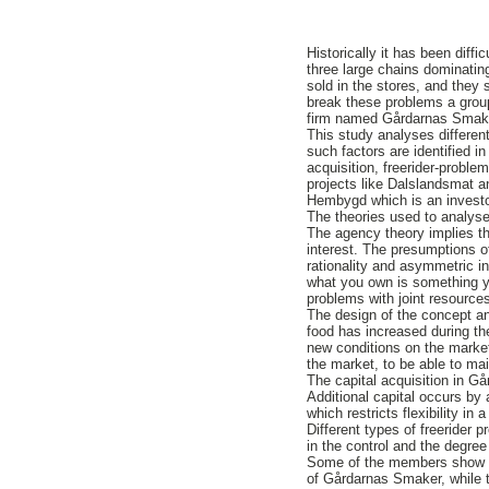
Historically it has been diff
three large chains dominatin
sold in the stores, and they 
break these problems a group
firm named Gårdarnas Smak
This study analyses differen
such factors are identified i
acquisition, freerider-proble
projects like Dalslandsmat 
Hembygd which is an investo
The theories used to analys
The agency theory implies th
interest. The presumptions o
rationality and asymmetric in
what you own is something yo
problems with joint resource
The design of the concept an
food has increased during the
new conditions on the market
the market, to be able to mai
The capital acquisition in 
Additional capital occurs by a
which restricts flexibility in
Different types of freerider
in the control and the degre
Some of the members show ve
of Gårdarnas Smaker, while 