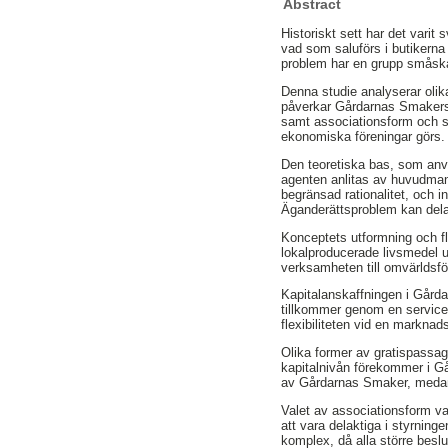
Abstract
Historiskt sett har det varit
vad som saluförs i butikerna 
problem har en grupp småska
Denna studie analyserar olik
påverkar Gårdarnas Smakers 
samt associationsform och s
ekonomiska föreningar görs.
Den teoretiska bas, som anvä
agenten anlitas av huvudmanne
begränsad rationalitet, och 
Äganderättsproblem kan del
Konceptets utformning och fle
lokalproducerade livsmedel u
verksamheten till omvärldsfö
Kapitalanskaffningen i Gårda
tillkommer genom en servicea
flexibiliteten vid en marknad
Olika former av gratispassag
kapitalnivån förekommer i G
av Gårdarnas Smaker, medan 
Valet av associationsform va
att vara delaktiga i styrnin
komplex, då alla större besl