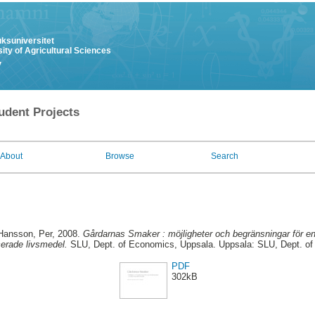
uksuniversitet
ity of Agricultural Sciences
y
udent Projects
About
Browse
Search
Hansson, Per
, 2008.
Gårdarnas Smaker : möjligheter och begränsningar för en 
cerade livsmedel.
SLU, Dept. of Economics, Uppsala. Uppsala: SLU, Dept. o
PDF
302kB