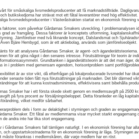
 svårt för småskaliga livsmedelsproducenter att få marknadstillträde. Dagligva
och butikskedjorna har strävat mot ett fåtal leverantörer med hög effektivitet
liga livsmedelsproducenter i Västeråstrakten startat en ekonomisk förening
a faktorer, som påverkar Gårdarnas Smakers utveckling. I problemanalysen ide
grad av framgång. Dessa faktorer är konceptets utformning, kapitalanskaffn
tyrning. Jämförelser med två liknande koncept, Dalslandsmat och Sjuhäradsm
 Även Bjäre Hembygd, som är ett aktiebolag, används som jämförelseobjekt.
nts för att analysera Gårdarnas Smaker, är agent- och äganderättsteorierna. 
n för att göra något i den senares intresse. Förutsättningar för teorin är ind
informationsasymmetri. Grundtanken i äganderättsteorin är att det man äger, d
as in i problem med gemensam egendom, horisontproblem samt portföljproble
xibilitet är av stor vikt, då efterfrågan på lokalproducerade livsmedel har ök
nder senaste tiden fått nya förutsättningar på marknaden. Det blir därmed vik
rändringar för att kunna kostnadsminimera, effektivisera samt bibehålla produk
rnas Smaker har i ett första skede skett genom en medlemsavgift på 2500 kr. 
vgift på fyra procent av försäljningsbeloppet. Detta föranleder en låg kapita
sförändring, vilket medför sårbarhet.
erarproblem dels i form av delaktighet i styrningen och graden av engageman
årdarna Smaker. Ett fåtal av medlemmarna visar mycket starkt engagemang oc
de andra inte har lika stort engagemang.
r i Gårdarnas Smakers fall tämligen naturligt. I en ekonomisk förening har al
gen, och uppstartskostnaderna för en ekonomisk förening är låga. Styrningen a
ut måste förankras i medlemskåren, där varje medlem har en röst.