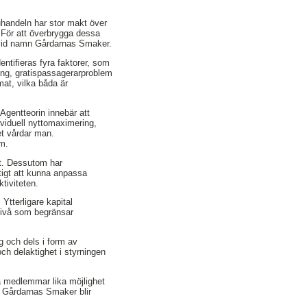
ruhandeln har stor makt över
. För att överbrygga dessa
 vid namn Gårdarnas Smaker.
ntifieras fyra faktorer, som
ing, gratispassagerarproblem
at, vilka båda är
Agentteorin innebär att
ividuell nyttomaximering,
et vårdar man.
m.
at. Dessutom har
tigt att kunna anpassa
tiviteten.
Ytterligare kapital
lnivå som begränsar
g och dels i form av
h delaktighet i styrningen
la medlemmar lika möjlighet
v Gårdarnas Smaker blir