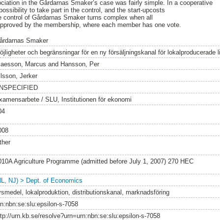
ociation in the Gårdarnas Smaker’s case was fairly simple. In a cooperative
sibility to take part in the control, and the start-upcosts
he control of Gårdarnas Smaker turns complex when all
 approved by the membership, where each member has one vote.
årdarnas Smaker
öjligheter och begränsningar för en ny försäljningskanal för lokalproducerade 
laesson, Marcus
and
Hansson, Per
ilsson, Jerker
NSPECIFIED
xamensarbete / SLU, Institutionen för ekonomi
04
008
ther
010A Agriculture Programme (admitted before July 1, 2007) 270 HEC
NL, NJ) > Dept. of Economics
ivsmedel, lokalproduktion, distributionskanal, marknadsföring
rn:nbn:se:slu:epsilon-s-7058
ttp://urn.kb.se/resolve?urn=urn:nbn:se:slu:epsilon-s-7058