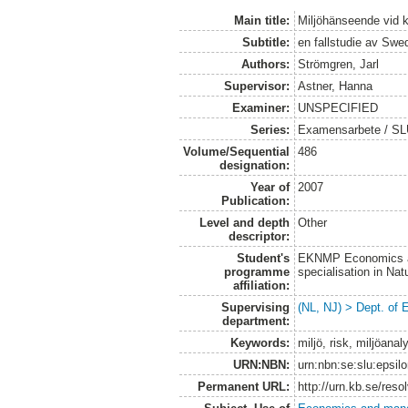
Main title:
Miljöhänseende vid k
Subtitle:
en fallstudie av Sw
Authors:
Strömgren, Jarl
Supervisor:
Astner, Hanna
Examiner:
UNSPECIFIED
Series:
Examensarbete / SLU
Volume/Sequential
486
designation:
Year of
2007
Publication:
Level and depth
Other
descriptor:
Student's
EKNMP Economics an
programme
specialisation in N
affiliation:
Supervising
(NL, NJ) > Dept. of
department:
Keywords:
miljö, risk, miljöana
URN:NBN:
urn:nbn:se:slu:epsil
Permanent URL:
http://urn.kb.se/res