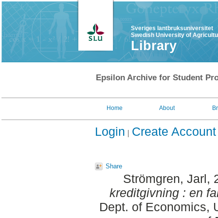
Sveriges lantbruksuniversitet
Swedish University of Agricult
Library
Epsilon Archive for Student Pro
Home
About
B
Login
Create Account
Share
Strömgren, Jarl
,
kreditgivning : en f
Dept. of Economics, 