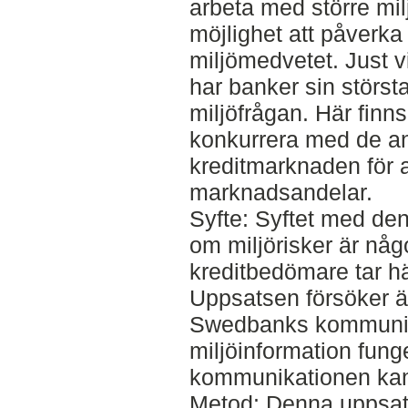
arbeta med större mil
möjlighet att påverka
miljömedvetet. Just vi
har banker sin störst
miljöfrågan. Här finns
konkurrera med de an
kreditmarknaden för 
marknadsandelar.
Syfte: Syftet med den
om miljörisker är nå
kreditbedömare tar hän
Uppsatsen försöker ä
Swedbanks kommuni
miljöinformation fung
kommunikationen kan 
Metod: Denna uppsats