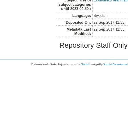
Subject. Use of
Economics and man
subject categories
until 2023-04-30.:
Language:
Swedish
Deposited On:
22 Sep 2017 11:33
Metadata Last
22 Sep 2017 11:33
Modified:
Repository Staff Onl
Epsilon Archive for Student Projects is
powored by
EPrints 3
developed by
School of Electronics an