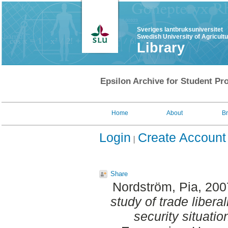
Sveriges lantbruksuniversitet
Swedish University of Agricult
Library
Epsilon Archive for Student Pro
Home
About
B
Login
Create Account
Share
Nordström, Pia
, 20
study of trade liberal
security situation