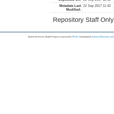
Metadata Last
22 Sep 2017 11:42
Modified:
Repository Staff Onl
Epsilon Archive for Student Projects is
powored by
EPrints 3
developed by
School of Electronics an