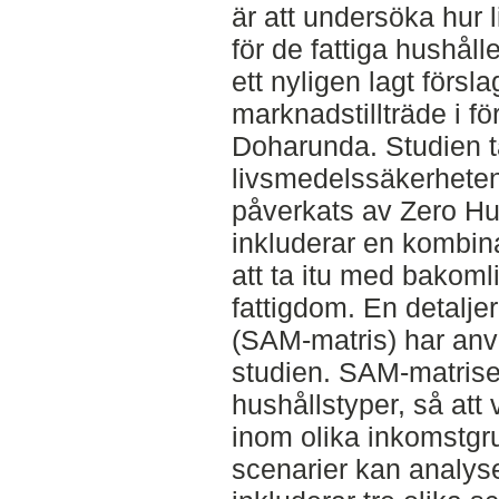
är att undersöka hur
för de fattiga hushål
ett nyligen lagt försl
marknadstillträde i 
Doharunda. Studien ta
livsmedelssäkerheten 
påverkats av Zero H
inkluderar en kombinat
att ta itu med bakoml
fattigdom. En detalje
(SAM-matris) har anv
studien. SAM-matrisen 
hushållstyper, så att 
inom olika inkomstgr
scenarier kan analys