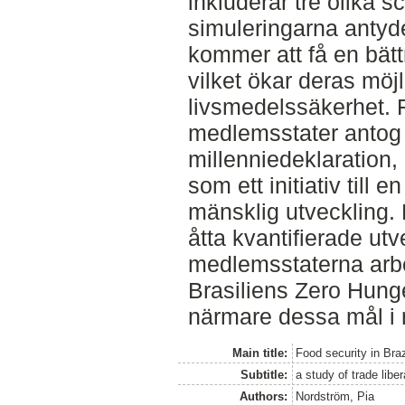
inkluderar tre olika s
simuleringarna antyde
kommer att få en bätt
vilket ökar deras möjli
livsmedelssäkerhet. 
medlemsstater antog
millenniedeklaration,
som ett initiativ till 
mänsklig utveckling. 
åtta kvantifierade ut
medlemsstaterna arbet
Brasiliens Zero Hunge
närmare dessa mål i 
Main title:
Food security in Braz
Subtitle:
a study of trade liber
Authors:
Nordström, Pia