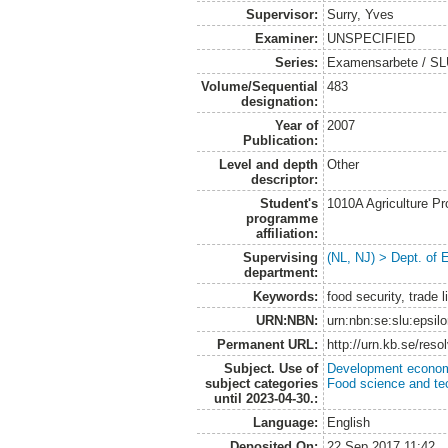
Supervisor:
Surry, Yves
Examiner:
UNSPECIFIED
Series:
Examensarbete / SLU
Volume/Sequential
483
designation:
Year of
2007
Publication:
Level and depth
Other
descriptor:
Student's
1010A Agriculture P
programme
affiliation:
Supervising
(NL, NJ) > Dept. of
department:
Keywords:
food security, trade 
URN:NBN:
urn:nbn:se:slu:epsil
Permanent URL:
http://urn.kb.se/res
Subject. Use of
Development economi
subject categories
Food science and te
until 2023-04-30.:
Language:
English
Deposited On:
22 Sep 2017 11:42