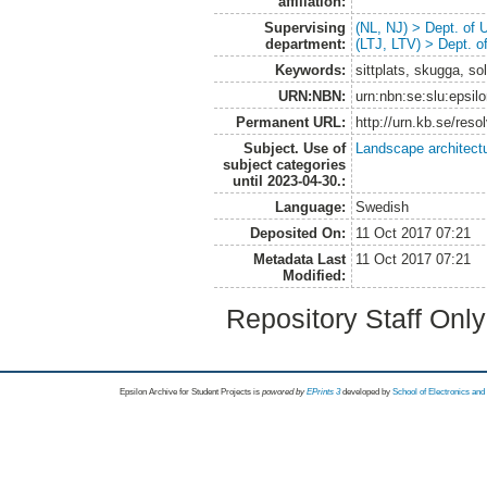
affiliation:
Supervising
(NL, NJ) > Dept. of
department:
(LTJ, LTV) > Dept. 
Keywords:
sittplats, skugga, so
URN:NBN:
urn:nbn:se:slu:epsil
Permanent URL:
http://urn.kb.se/res
Subject. Use of
Landscape architect
subject categories
until 2023-04-30.:
Language:
Swedish
Deposited On:
11 Oct 2017 07:21
Metadata Last
11 Oct 2017 07:21
Modified:
Repository Staff Onl
Epsilon Archive for Student Projects is
powored by
EPrints 3
developed by
School of Electronics an