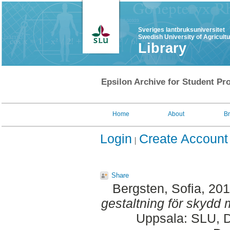
Sveriges lantbruksuniversitet
Swedish University of Agricult
Library
Epsilon Archive for Student Pro
Home
About
B
Login
Create Account
Share
Bergsten, Sofia
, 20
gestaltning för skydd 
Uppsala: SLU, D