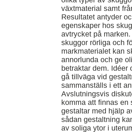
växtmaterial samt fr
Resultatet antyder ock
egenskaper hos skug
avtrycket på marken.
skuggor rörliga och 
markmaterialet kan s
annorlunda och ge ol
betraktar dem. Idéer
gå tillväga vid gestal
sammanställs i ett an
Avslutningsvis diskut
komma att finnas en s
gestaltar med hjälp a
sådan gestaltning kan
av soliga ytor i uter