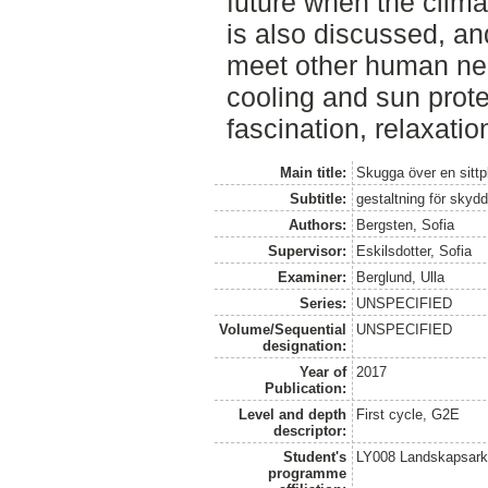
future when the clim
is also discussed, an
meet other human nee
cooling and sun prote
fascination, relaxatio
Main title:
Skugga över en sittp
Subtitle:
gestaltning för skyd
Authors:
Bergsten, Sofia
Supervisor:
Eskilsdotter, Sofia
Examiner:
Berglund, Ulla
Series:
UNSPECIFIED
Volume/Sequential
UNSPECIFIED
designation:
Year of
2017
Publication:
Level and depth
First cycle, G2E
descriptor:
Student's
LY008 Landskapsark
programme