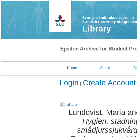
Sveriges lantbruksuniversitet
Swedish University of Agricult
Library
Epsilon Archive for Student Pro
Home
About
B
Login
Create Account
Share
Lundqvist, Maria
an
Hygien, städnin
smådjurssjukvår