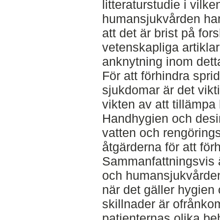
litteraturstudie i vilke
humansjukvården har
att det är brist på f
vetenskapliga artikla
anknytning inom dett
För att förhindra spr
sjukdomar är det vikti
vikten av att tillämpa
Handhygien och desin
vatten och rengörings
åtgärderna för att för
Sammanfattningsvis ä
och humansjukvården
när det gäller hygien
skillnader är ofrånko
patienternas olika be