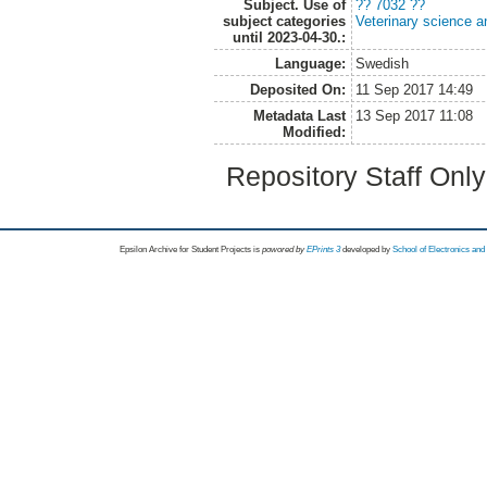
Subject. Use of
?? 7032 ??
subject categories
Veterinary science a
until 2023-04-30.:
Language:
Swedish
Deposited On:
11 Sep 2017 14:49
Metadata Last
13 Sep 2017 11:08
Modified:
Repository Staff Onl
Epsilon Archive for Student Projects is
powored by
EPrints 3
developed by
School of Electronics an