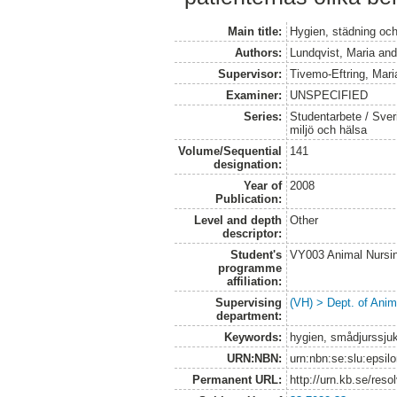
Main title:
Hygien, städning oc
Authors:
Lundqvist, Maria
an
Supervisor:
Tivemo-Eftring, Mari
Examiner:
UNSPECIFIED
Series:
Studentarbete / Sveri
miljö och hälsa
Volume/Sequential
141
designation:
Year of
2008
Publication:
Level and depth
Other
descriptor:
Student's
VY003 Animal Nurs
programme
affiliation:
Supervising
(VH) > Dept. of Anim
department:
Keywords:
hygien, smådjurssju
URN:NBN:
urn:nbn:se:slu:epsil
Permanent URL:
http://urn.kb.se/res