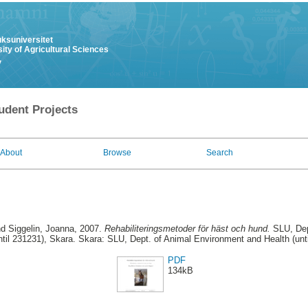
uksuniversitet
ity of Agricultural Sciences
y
udent Projects
About
Browse
Search
nd
Siggelin, Joanna
, 2007.
Rehabiliteringsmetoder för häst och hund.
SLU, Dep
ntil 231231), Skara. Skara: SLU, Dept. of Animal Environment and Health (unt
PDF
134kB