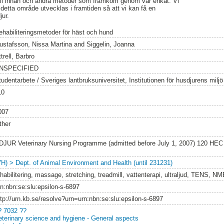
ill innan och andra metoder som framkom genom vår enkät. Vi
detta område utvecklas i framtiden så att vi kan få en
jur.
ehabiliteringsmetoder för häst och hund
ustafsson, Nissa Martina
and
Siggelin, Joanna
trell, Barbro
NSPECIFIED
tudentarbete / Sveriges lantbruksuniversitet, Institutionen för husdjurens milj
10
007
ther
DJUR Veterinary Nursing Programme (admitted before July 1, 2007) 120 HEC
VH) > Dept. of Animal Environment and Health (until 231231)
ehabilitering, massage, stretching, treadmill, vattenterapi, ultraljud, TENS, N
rn:nbn:se:slu:epsilon-s-6897
ttp://urn.kb.se/resolve?urn=urn:nbn:se:slu:epsilon-s-6897
? 7032 ??
eterinary science and hygiene - General aspects