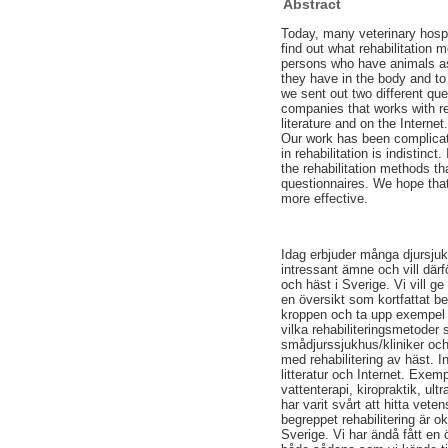
Abstract
Today, many veterinary hospit
find out what rehabilitation
persons who have animals as
they have in the body and to
we sent out two different que
companies that works with re
literature and on the Intern
Our work has been complicated
in rehabilitation is indistin
the rehabilitation methods t
questionnaires. We hope that
more effective.
Idag erbjuder många djursjukhu
intressant ämne och vill därf
och häst i Sverige. Vi vill 
en översikt som kortfattat be
kroppen och ta upp exempel p
vilka rehabiliteringsmetoder 
smådjurssjukhus/kliniker och 
med rehabilitering av häst. I
litteratur och Internet. Exe
vattenterapi, kiropraktik, ult
har varit svårt att hitta veten
begreppet rehabilitering är o
Sverige. Vi har ändå fått en