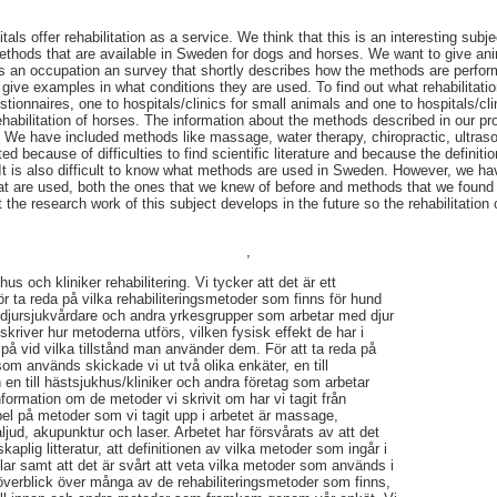
als offer rehabilitation as a service. We think that this is an interesting subj
 methods that are available in Sweden for dogs and horses. We want to give an
 an occupation an survey that shortly describes how the methods are perform
 give examples in what conditions they are used. To find out what rehabilitati
stionnaires, one to hospitals/clinics for small animals and one to hospitals/cl
habilitation of horses. The information about the methods described in our pr
et. We have included methods like massage, water therapy, chiropractic, ultras
 because of difficulties to find scientific literature and because the definit
ct. It is also difficult to know what methods are used in Sweden. However, we h
hat are used, both the ones that we knew of before and methods that we found
 the research work of this subject develops in the future so the rehabilitati
,
s och kliniker rehabilitering. Vi tycker att det är ett
ör ta reda på vilka rehabiliteringsmetoder som finns för hund
ge djursjukvårdare och andra yrkesgrupper som arbetar med djur
skriver hur metoderna utförs, vilken fysisk effekt de har i
å vid vilka tillstånd man använder dem. För att ta reda på
som används skickade vi ut två olika enkäter, en till
en till hästsjukhus/kliniker och andra företag som arbetar
nformation om de metoder vi skrivit om har vi tagit från
mpel på metoder som vi tagit upp i arbetet är massage,
raljud, akupunktur och laser. Arbetet har försvårats av att det
skaplig litteratur, att definitionen av vilka metoder som ingår i
klar samt att det är svårt att veta vilka metoder som används i
 överblick över många av de rehabiliteringsmetoder som finns,