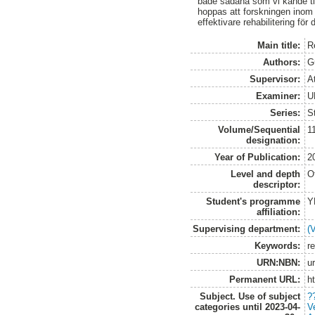
både sådana som vi kände t
hoppas att forskningen inom 
effektivare rehabilitering för d
Main title:
R
Authors:
G
Supervisor:
At
Examiner:
U
Series:
S
Volume/Sequential
1
designation:
Year of Publication:
2
Level and depth
O
descriptor:
Student's programme
Y
affiliation:
Supervising department:
(
Keywords:
r
URN:NBN:
u
Permanent URL:
h
Subject. Use of subject
?
categories until 2023-04-
V