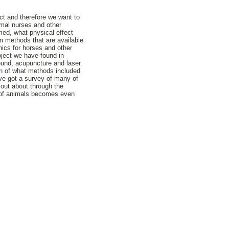
ect and therefore we want to
imal nurses and other
ed, what physical effect
on methods that are available
inics for horses and other
oject we have found in
ound, acupuncture and laser.
ion of what methods included
ave got a survey of many of
 out about through the
on of animals becomes even