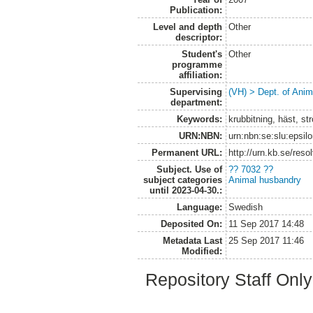
Publication:
Level and depth
Other
descriptor:
Student's
Other
programme
affiliation:
Supervising
(VH) > Dept. of Anim
department:
Keywords:
krubbitning, häst, str
URN:NBN:
urn:nbn:se:slu:epsil
Permanent URL:
http://urn.kb.se/res
Subject. Use of
?? 7032 ??
subject categories
Animal husbandry
until 2023-04-30.:
Language:
Swedish
Deposited On:
11 Sep 2017 14:48
Metadata Last
25 Sep 2017 11:46
Modified:
Repository Staff Onl