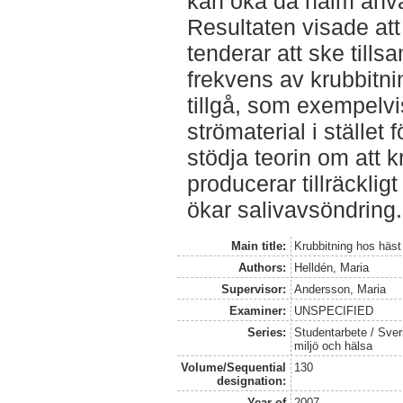
kan öka då halm anvä
Resultaten visade att
tenderar att ske til
frekvens av krubbitni
tillgå, som exempel
strömaterial i stället 
stödja teorin om att k
producerar tillräcklig
ökar salivavsöndring.
Main title:
Krubbitning hos häst 
Authors:
Helldén, Maria
Supervisor:
Andersson, Maria
Examiner:
UNSPECIFIED
Series:
Studentarbete / Sveri
miljö och hälsa
Volume/Sequential
130
designation:
Year of
2007