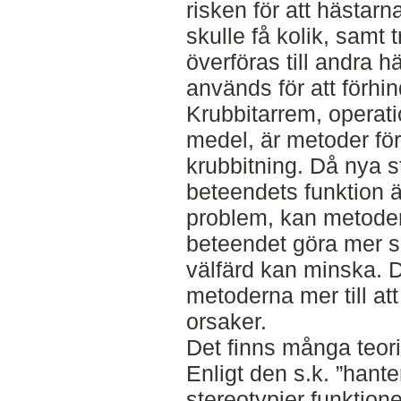
risken för att hästarn
skulle få kolik, samt
överföras till andra 
används för att förhi
Krubbitarrem, operati
medel, är metoder för 
krubbitning. Då nya st
beteendets funktion ä
problem, kan metodern
beteendet göra mer s
välfärd kan minska. D
metoderna mer till at
orsaker.
Det finns många teorier
Enligt den s.k. ”hante
stereotypier funktion