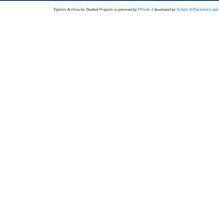
Epsilon Archive for Student Projects is
powored by
EPrints 3
developed by
School of Electronics an