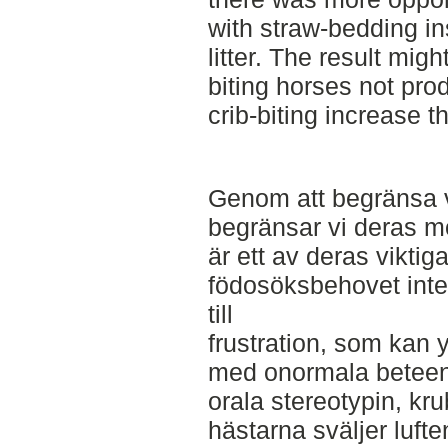
with straw-bedding in
litter. The result migh
biting horses not pro
crib-biting increase t
Genom att begränsa v
begränsar vi deras mö
är ett av deras vikti
födosöksbehovet inte b
till
frustration, som kan yt
med onormala beteen
orala stereotypin, kru
hästarna sväljer luften