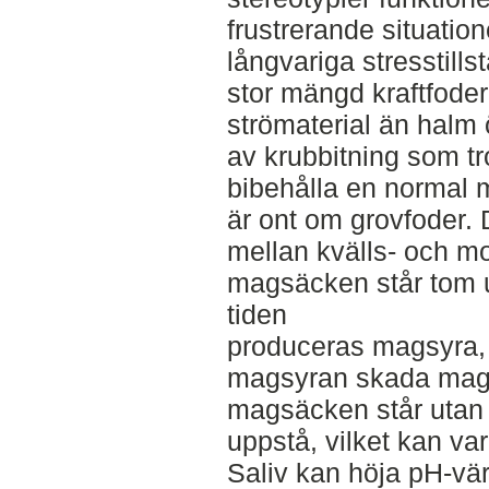
frustrerande situation
långvariga stresstill
stor mängd kraftfode
strömaterial än halm 
av krubbitning som tr
bibehålla en normal m
är ont om grovfoder. D
mellan kvälls- och m
magsäcken står tom u
tiden
produceras magsyra, 
magsyran skada mags
magsäcken står utan 
uppstå, vilket kan var
Saliv kan höja pH-vä