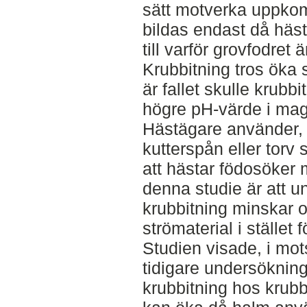
sätt motverka uppkom
bildas endast då häst
till varför grovfodret ä
Krubbitning tros öka
är fallet skulle krubbi
högre pH-värde i ma
Hästägare använder, a
kutterspån eller torv 
att hästar födosöker
denna studie är att 
krubbitning minskar
strömaterial i stället f
Studien visade, i mot
tidigare undersökning
krubbitning hos krubbi