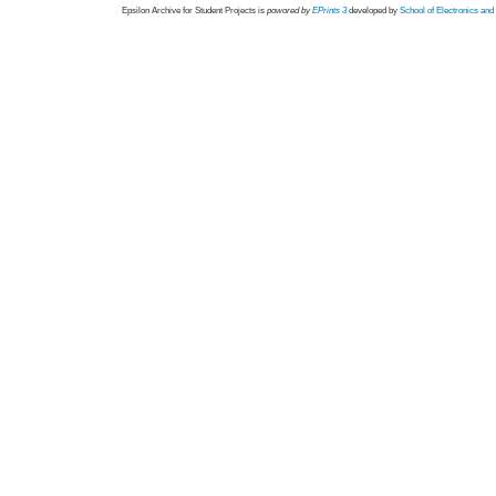
Epsilon Archive for Student Projects is
powored by
EPrints 3
developed by
School of Electronics an