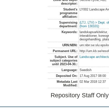
descriptor:
Student's
LY002 Landscape Ar
programme
affiliation:
Supervising
(LTJ, LTV) > Dept. 
department:
(from 130101)
Keywords:
landskapsarkitektur
interaktioner, koreog
designhandling, plats
URN:NBN:
urn:nbn:se:slu:epsil
Permanent URL:
http://urn.kb.se/res
Subject. Use of
Landscape architect
subject categories
until 2023-04-30.:
Language:
Swedish
Deposited On:
17 Aug 2017 08:00
Metadata Last
02 Mar 2018 12:37
Modified:
Repository Staff Onl