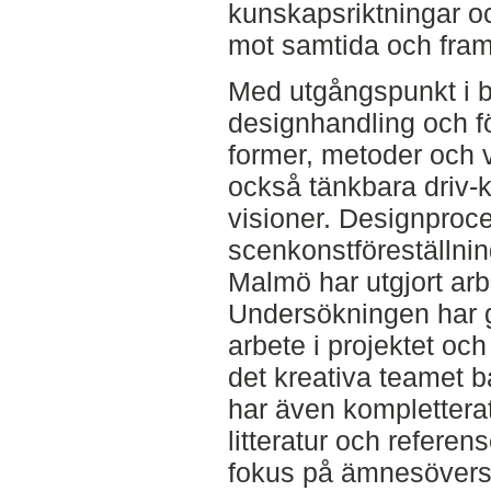
kunskapsriktningar o
mot samtida och fram
Med utgångspunkt i 
designhandling och fö
former, metoder och 
också tänkbara driv-kr
visioner. Designproce
scenkonstföreställni
Malmö har utgjort ar
Undersökningen har g
arbete i projektet o
det kreativa teamet b
har även komplettera
litteratur och refere
fokus på ämnesöversk