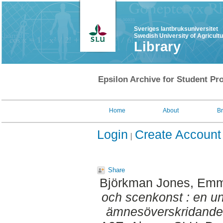
Sveriges lantbruksuniversitet
Swedish University of Agricult
Library
Epsilon Archive for Student Pro
Home
About
B
Login
Create Account
Share
Björkman Jones, Em
och scenkonst : en u
ämnesöverskridande i