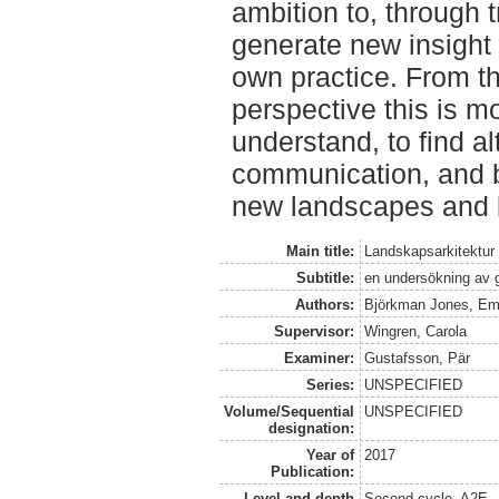
ambition to, through 
generate new insight
own practice. From th
perspective this is mo
understand, to find al
communication, and by
new landscapes and 
Main title:
Landskapsarkitektur
Subtitle:
en undersökning av 
Authors:
Björkman Jones, E
Supervisor:
Wingren, Carola
Examiner:
Gustafsson, Pär
Series:
UNSPECIFIED
Volume/Sequential
UNSPECIFIED
designation:
Year of
2017
Publication:
Level and depth
Second cycle, A2E