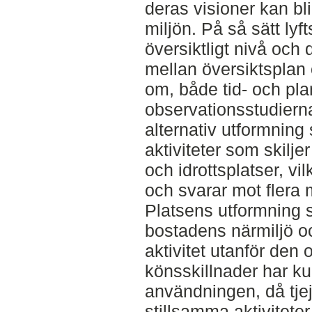
deras visioner kan bl
miljön. På så sätt lyf
översiktligt nivå och
mellan översiktsplan 
om, både tid- och pla
observationsstudierna
alternativ utformning
aktiviteter som skiljer
och idrottsplatser, vil
och svarar mot flera 
Platsens utformning st
bostadens närmiljö o
aktivitet utanför den 
könsskillnader har ku
användningen, då tje
stillsamma aktiviteter