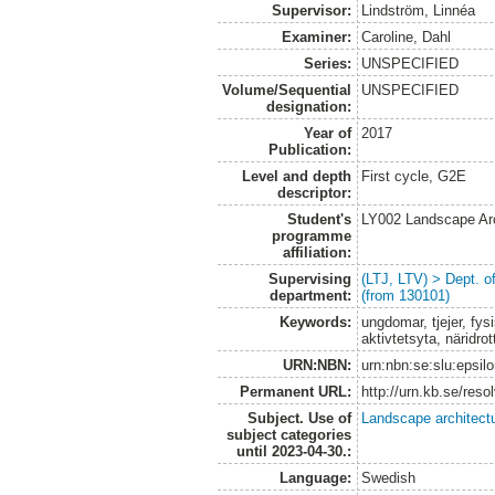
Supervisor:
Lindström, Linnéa
Examiner:
Caroline, Dahl
Series:
UNSPECIFIED
Volume/Sequential
UNSPECIFIED
designation:
Year of
2017
Publication:
Level and depth
First cycle, G2E
descriptor:
Student's
LY002 Landscape Ar
programme
affiliation:
Supervising
(LTJ, LTV) > Dept. 
department:
(from 130101)
Keywords:
ungdomar, tjejer, fys
aktivtetsyta, näridrot
URN:NBN:
urn:nbn:se:slu:epsil
Permanent URL:
http://urn.kb.se/res
Subject. Use of
Landscape architect
subject categories
until 2023-04-30.:
Language:
Swedish