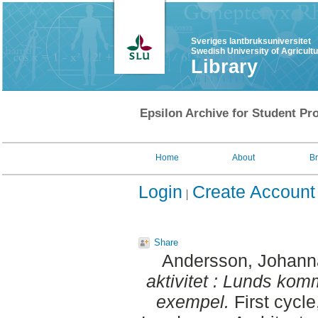
Sveriges lantbruksuniversitet
Swedish University of Agricult
Library
Epsilon Archive for Student Pro
Home
About
B
Login
Create Account
Share
Andersson, Johann
aktivitet : Lunds kom
exempel.
First cycle