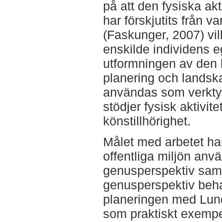
på att den fysiska ak
har förskjutits från var
(Faskunger, 2007) vil
enskilde individens eg
utformningen av den 
planering och landsk
användas som verktyg
stödjer fysisk aktivite
könstillhörighet.
Målet med arbetet har
offentliga miljön anv
genusperspektiv samt
genusperspektiv beh
planeringen med Lun
som praktiskt exempel. 