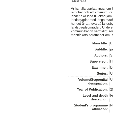
Abstract
Vi har alla uppfattningar om 
rättighet och ett kriterium fö
landet ska leda till ökad jäm
landsbygder med långa avstån
hur det är att leva på lands
landsbygdsområden. Undersök
kommunikation samtidigt som
människors berättelser om li
Main title:
Et
Subtitle:
p
Authors:
S
Supervisor:
H
Examiner:
B
Series:
U
Volume/Sequential
U
designation:
Year of Publication:
2
Level and depth
F
descriptor:
Student's programme
N
affiliation: