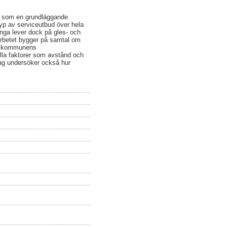
ses som en grundläggande
a typ av serviceutbud över hela
Många lever dock på gles- och
arbetet bygger på samtal om
t i kommunens
la faktorer som avstånd och
Jag undersöker också hur