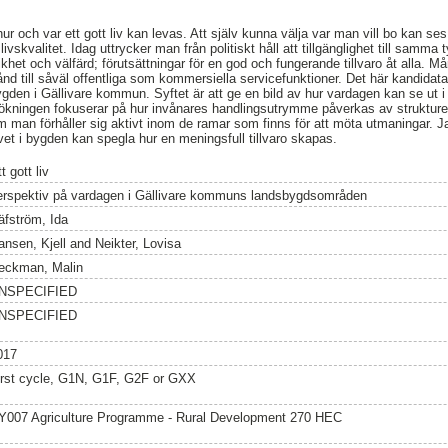
hur och var ett gott liv kan levas. Att själv kunna välja var man vill bo kan 
r livskvalitet. Idag uttrycker man från politiskt håll att tillgänglighet till samm
likhet och välfärd; förutsättningar för en god och fungerande tillvaro åt alla. 
d till såväl offentliga som kommersiella servicefunktioner. Det här kandidat
bygden i Gällivare kommun. Syftet är att ge en bild av hur vardagen kan se u
ningen fokuserar på hur invånares handlingsutrymme påverkas av strukturel
 man förhåller sig aktivt inom de ramar som finns för att möta utmaningar. 
vet i bygden kan spegla hur en meningsfull tillvaro skapas.
t gott liv
erspektiv på vardagen i Gällivare kommuns landsbygdsområden
äfström, Ida
ansen, Kjell
and
Neikter, Lovisa
eckman, Malin
NSPECIFIED
NSPECIFIED
017
irst cycle, G1N, G1F, G2F or GXX
Y007 Agriculture Programme - Rural Development 270 HEC