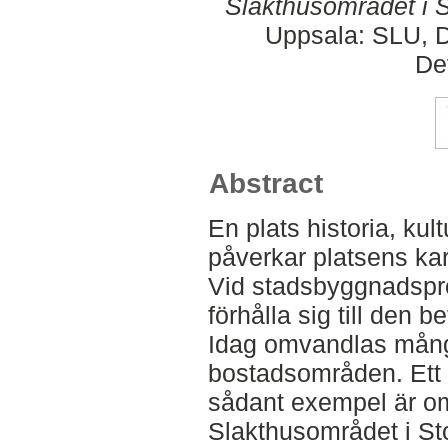
Slakthusområdet i 
Uppsala: SLU, D
De
Abstract
En plats historia, kul
påverkar platsens kar
Vid stadsbyggnadspr
förhålla sig till den be
Idag omvandlas många
bostadsområden. Ett
sådant exempel är o
Slakthusområdet i S