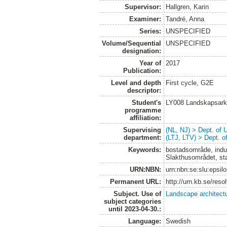
Supervisor:
Hallgren, Karin
Examiner:
Tandré, Anna
Series:
UNSPECIFIED
Volume/Sequential
UNSPECIFIED
designation:
Year of
2017
Publication:
Level and depth
First cycle, G2E
descriptor:
Student's
LY008 Landskapsark
programme
affiliation:
Supervising
(NL, NJ) > Dept. of
department:
(LTJ, LTV) > Dept. 
Keywords:
bostadsområde, indus
Slakthusområdet, st
URN:NBN:
urn:nbn:se:slu:epsil
Permanent URL:
http://urn.kb.se/res
Subject. Use of
Landscape architect
subject categories
until 2023-04-30.:
Language:
Swedish