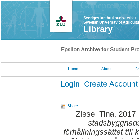
Sveriges lantbruksuniversitet
Swedish University of Agricult
Library
Epsilon Archive for Student Pro
Home
About
B
Login
Create Account
Share
Ziese, Tina
, 2017
stadsbyggnads
förhållningssättet till