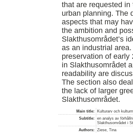
that are requested in
urban planning. The d
aspects that may hav
the ambition and poss
Slakthusområdet’s id
as an industrial area. 
preservation of early
in Slakthusområdet an
readability are discu
The section also dea
the lack of larger gre
Slakthusområdet.
Main title:
Kulturarv och kultur
Subtitle:
en analys av förhålln
Slakthusområdet i S
Authors:
Ziese, Tina