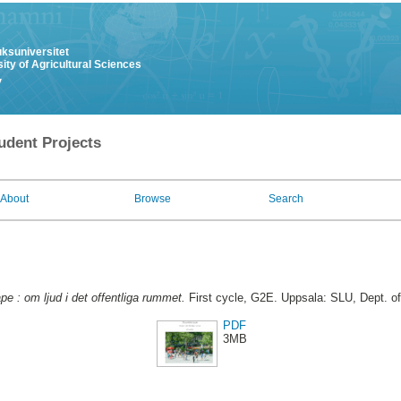
uksuniversitet
ity of Agricultural Sciences
y
udent Projects
About
Browse
Search
e : om ljud i det offentliga rummet.
First cycle, G2E. Uppsala: SLU, Dept. o
PDF
3MB