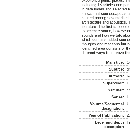
experience public places. Th
including 13 articles and pa
in data bases and selected t
shows that soundscape as a s
is used among several discip
architecture and acoustics. T
literature. The first is peo
experience sound, how we are
sounds and how we talk abou
which contains added sounds 
thoughts and reactions but n
identified area consists of 
different ways to improve the
Main title:
S
Subtitle:
o
Authors:
N
Supervisor:
D
Examiner:
S
Series:
U
Volume/Sequential
U
designation:
Year of Publication:
2
Level and depth
F
descriptor: