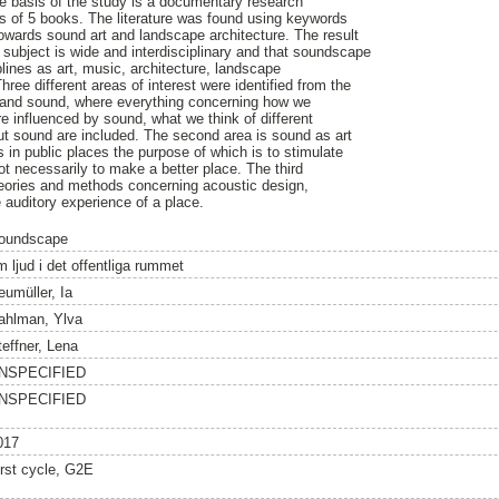
e basis of the study is a documentary research
rts of 5 books. The literature was found using keywords
owards sound art and landscape architecture. The result
ubject is wide and interdisciplinary and that soundscape
lines as art, music, architecture, landscape
hree different areas of interest were identified from the
ple and sound, where everything concerning how we
 influenced by sound, what we think of different
t sound are included. The second area is sound as art
in public places the purpose of which is to stimulate
ot necessarily to make a better place. The third
theories and methods concerning acoustic design,
 auditory experience of a place.
oundscape
m ljud i det offentliga rummet
eumüller, Ia
ahlman, Ylva
teffner, Lena
NSPECIFIED
NSPECIFIED
017
irst cycle, G2E