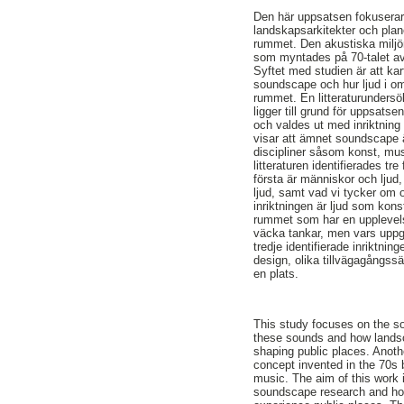
Den här uppsatsen fokuserar 
landskapsarkitekter och plane
rummet. Den akustiska miljö
som myntades på 70-talet a
Syftet med studien är att ka
soundscape och hur ljud i om
rummet. En litteraturundersö
ligger till grund för uppsats
och valdes ut med inriktning
visar att ämnet soundscape ä
discipliner såsom konst, musi
litteraturen identifierades t
första är människor och ljud,
ljud, samt vad vi tycker om o
inriktningen är ljud som konst,
rummet som har en upplevel
väcka tankar, men vars uppgif
tredje identifierade inriktni
design, olika tillvägagångssä
en plats.
This study focuses on the s
these sounds and how landsc
shaping public places. Anoth
concept invented in the 70s 
music. The aim of this work 
soundscape research and ho