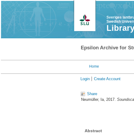
Sveriges lantbr
Swedish Univers
Librar
Epsilon Archive for St
Home
Login
Create Account
Share
Neumüller, Ia
, 2017.
Soundscap
Abstract