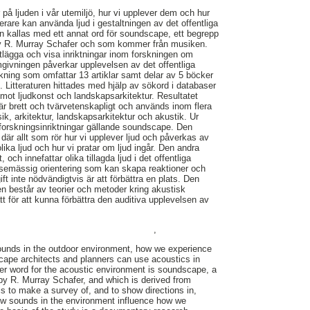
på ljuden i vår utemiljö, hur vi upplever dem och hur
rare kan använda ljud i gestaltningen av det offentliga
n kallas med ett annat ord för soundscape, ett begrepp
v R. Murray Schafer och som kommer från musiken.
rtlägga och visa inriktningar inom forskningen om
givningen påverkar upplevelsen av det offentliga
kning som omfattar 13 artiklar samt delar av 5 böcker
en. Litteraturen hittades med hjälp av sökord i databaser
 mot ljudkonst och landskapsarkitektur. Resultatet
r brett och tvärvetenskapligt och används inom flera
k, arkitektur, landskapsarkitektur och akustik. Ur
re forskningsinriktningar gällande soundscape. Den
 där allt som rör hur vi upplever ljud och påverkas av
lika ljud och hur vi pratar om ljud ingår. Den andra
 och innefattar olika tillagda ljud i det offentliga
semässig orientering som kan skapa reaktioner och
t inte nödvändigtvis är att förbättra en plats. Den
ngen består av teorier och metoder kring akustisk
tt för att kunna förbättra den auditiva upplevelsen av
,
ounds in the outdoor environment, how we experience
ape architects and planners can use acoustics in
er word for the acoustic environment is soundscape, a
by R. Murray Schafer, and which is derived from
is to make a survey of, and to show directions in,
w sounds in the environment influence how we