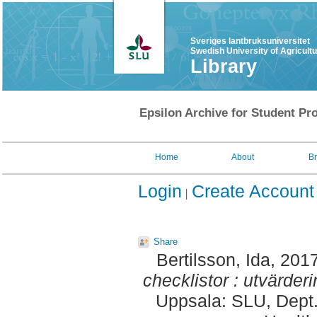
Sveriges lantbruksuniversitet
Swedish University of Agricult
Library
Epsilon Archive for Student Pro
Home
About
B
Login
Create Account
Share
Bertilsson, Ida
, 201
checklistor : utvärderi
Uppsala: SLU, Dept.