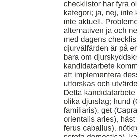
checklistor har fyra o
kategori; ja, nej, inte
inte aktuell. Problem
alternativen ja och ne
med dagens checklisto
djurvälfärden är på e
bara om djurskyddskra
kandidatarbete komme
att implementera dess
utforskas och utvärde
Detta kandidatarbete
olika djurslag; hund 
familiaris), get (Capr
orientalis aries), häs
ferus caballus), nötkr
scrofa domestica), kat