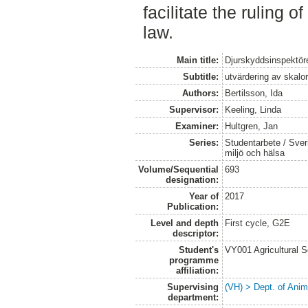
facilitate the ruling of
law.
Main title:
Djurskyddsinspektöre
Subtitle:
utvärdering av skalo
Authors:
Bertilsson, Ida
Supervisor:
Keeling, Linda
Examiner:
Hultgren, Jan
Series:
Studentarbete / Sveri
miljö och hälsa
Volume/Sequential
693
designation:
Year of
2017
Publication:
Level and depth
First cycle, G2E
descriptor:
Student's
VY001 Agricultural 
programme
affiliation:
Supervising
(VH) > Dept. of Anim
department: