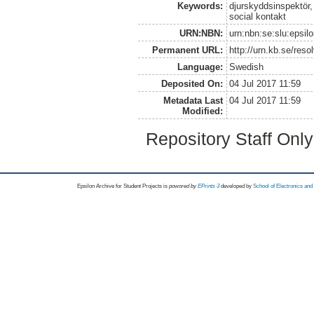
Keywords:
djurskyddsinspektör, 
social kontakt
URN:NBN:
urn:nbn:se:slu:epsil
Permanent URL:
http://urn.kb.se/res
Language:
Swedish
Deposited On:
04 Jul 2017 11:59
Metadata Last
04 Jul 2017 11:59
Modified:
Repository Staff Onl
Epsilon Archive for Student Projects is
powored by
EPrints 3
developed by
School of Electronics an