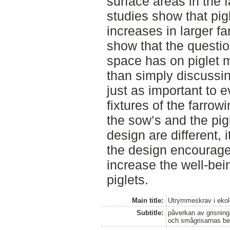
surface areas in the 
studies show that pigl
increases in larger f
show that the questio
space has on piglet m
than simply discussing
just as important to 
fixtures of the farro
the sow’s and the pig
design are different, i
the design encourages
increase the well-bei
piglets.
Main title:
Utrymmeskrav i ekol
Subtitle:
påverkan av grisnings
och smågrisarnas be