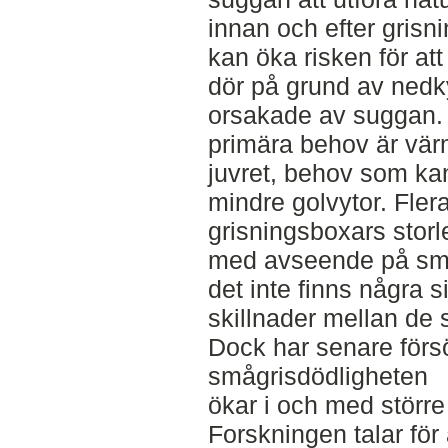
innan och efter grisn
kan öka risken för at
dör på grund av nedk
orsakade av suggan.
primära behov är värm
juvret, behov som kan
mindre golvytor. Fler
grisningsboxars stor
med avseende på småg
det inte finns några s
skillnader mellan de 
Dock har senare försö
smågrisdödligheten
ökar i och med större
Forskningen talar för 