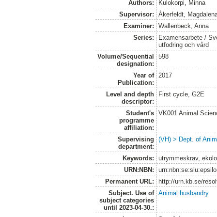
Authors:
Kulokorpi, Minna
Supervisor:
Åkerfeldt, Magdalen
Examiner:
Wallenbeck, Anna
Series:
Examensarbete / Sver
utfodring och vård
Volume/Sequential
598
designation:
Year of
2017
Publication:
Level and depth
First cycle, G2E
descriptor:
Student's
VK001 Animal Scien
programme
affiliation:
Supervising
(VH) > Dept. of Anim
department:
Keywords:
utrymmeskrav, ekolog
URN:NBN:
urn:nbn:se:slu:epsil
Permanent URL:
http://urn.kb.se/res
Subject. Use of
Animal husbandry
subject categories
until 2023-04-30.: