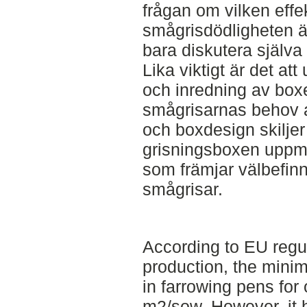
frågan om vilken effe
smågrisdödligheten ä
bara diskutera själva
Lika viktigt är det at
och inredning av box
smågrisarnas behov
och boxdesign skiljer s
grisningsboxen uppm
som främjar välbefin
smågrisar.
According to EU regul
production, the mini
in farrowing pens for 
m2/sow. However, it 