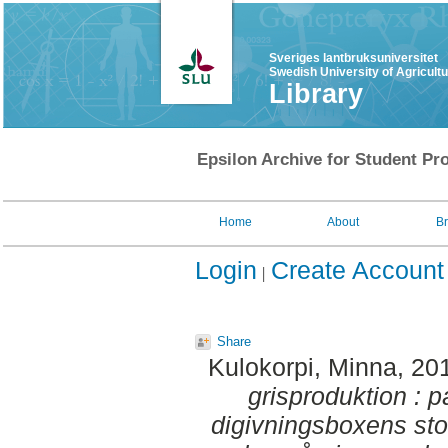
Sveriges lantbruksuniversitet
Swedish University of Agricult
Library
Epsilon Archive for Student Pro
Home
About
B
Login
Create Account
Share
Kulokorpi, Minna
, 20
grisproduktion : 
digivningsboxens stor