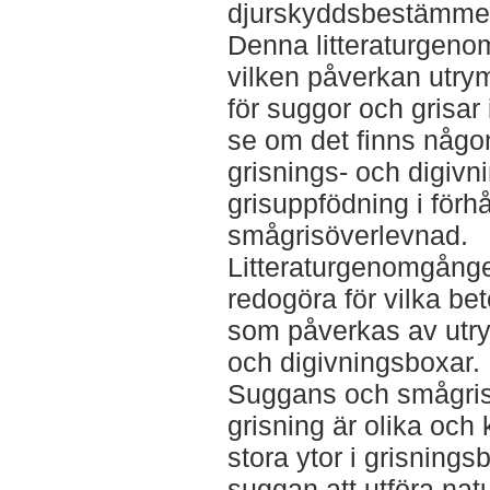
djurskyddsbestämmel
Denna litteraturgenomg
vilken påverkan utry
för suggor och grisar 
se om det finns någon
grisnings- och digivn
grisuppfödning i förhål
smågrisöverlevnad.
Litteraturgenomgången
redogöra för vilka b
som påverkas av utry
och digivningsboxar.
Suggans och smågrisa
grisning är olika och 
stora ytor i grisningsb
suggan att utföra nat