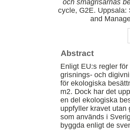
och smågrisarnas be
cycle, G2E. Uppsala: 
and Managem
Abstract
Enligt EU:s regler fö
grisnings- och digivn
för ekologiska besätt
m2. Dock har det up
en del ekologiska bes
uppfyller kravet utan
som används i Sverige
byggda enligt de sve