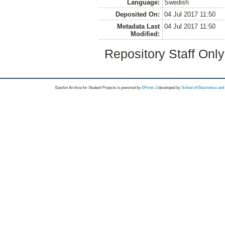
Language:
Swedish
Deposited On:
04 Jul 2017 11:50
Metadata Last
04 Jul 2017 11:50
Modified:
Repository Staff Onl
Epsilon Archive for Student Projects is
powored by
EPrints 3
developed by
School of Electronics an