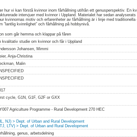
 hur vi kan förstå kvinnor inom fårhållning utifrån ett genusperspektiv. En kv
kturerade intervjuer med kvinnor i Uppland. Materialet har sedan analyserats
hur kvinnornas motiv och erfarenheter av fårhållning är i linje med traditionell
 ”lantlig kvinnlighet” och fårhållning på hobbynivå.
on som går hemma och klappar på fåren
n kvalitativ studie om kvinnor och får i Uppland
ndersson Johansen, Mimmi
ier, Anja-Christina
eckman, Malin
NSPECIFIED
NSPECIFIED
017
irst cycle, G1N, G1F, G2F or GXX
Y007 Agriculture Programme - Rural Development 270 HEC
NL, NJ) > Dept. of Urban and Rural Development
LTJ, LTV) > Dept. of Urban and Rural Development
århållning, genus, arbetsdelning