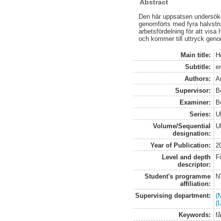
Abstract
Den här uppsatsen undersöker
genomförts med fyra halvstru
arbetsfördelning för att visa 
och kommer till uttryck genom
Main title:
H
Subtitle:
e
Authors:
A
Supervisor:
Be
Examiner:
B
Series:
U
Volume/Sequential
U
designation:
Year of Publication:
2
Level and depth
F
descriptor:
Student's programme
N
affiliation:
Supervising department:
(
(
Keywords:
f