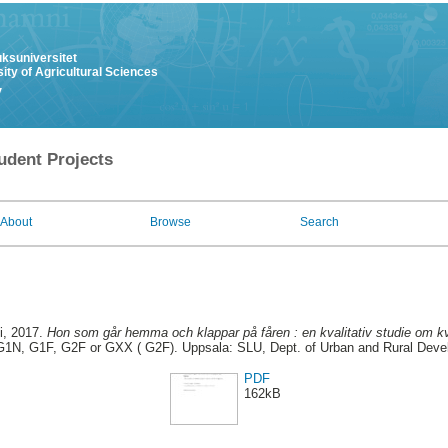
uksuniversitet
ity of Agricultural Sciences
y
udent Projects
About
Browse
Search
i
, 2017.
Hon som går hemma och klappar på fåren : en kvalitativ studie om kv
G1N, G1F, G2F or GXX ( G2F). Uppsala: SLU, Dept. of Urban and Rural Dev
PDF
162kB