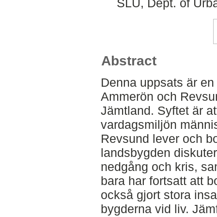
SLU, Dept. of Urb
Abstract
Denna uppsats är en 
Ammerön och Revsund
Jämtland. Syftet är at
vardagsmiljön männi
Revsund lever och bor
landsbygden diskute
nedgång och kris, sa
bara har fortsatt att
också gjort stora insat
bygderna vid liv. Jäm