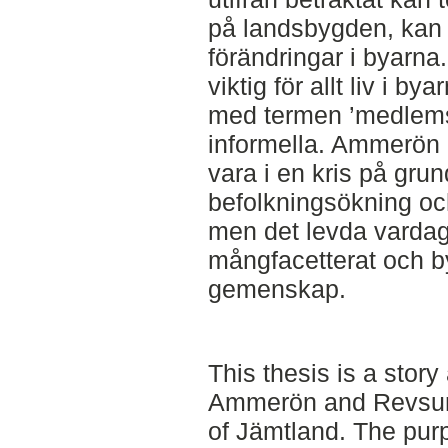
på landsbygden, kan 
förändringar i byarn
viktig för allt liv i by
med termen ’medlems
informella. Ammerön
vara i en kris på grun
befolkningsökning och
men det levda vardags
mångfacetterat och b
gemenskap.
This thesis is a story
Ammerön and Revsund
of Jämtland. The purp