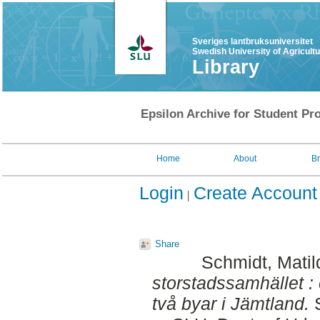
Sveriges lantbruksuniversitet
Swedish University of Agricult
Library
Epsilon Archive for Student Pro
Home
About
B
Login
Create Account
Share
Schmidt, Matil
storstadssamhället : 
två byar i Jämtland.
S