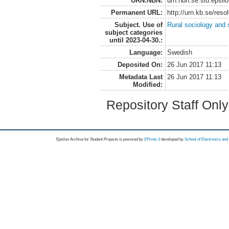
URN:NBN:
urn:nbn:se:slu:epsil
Permanent URL:
http://urn.kb.se/res
Subject. Use of
Rural sociology and 
subject categories
until 2023-04-30.:
Language:
Swedish
Deposited On:
26 Jun 2017 11:13
Metadata Last
26 Jun 2017 11:13
Modified:
Repository Staff Onl
Epsilon Archive for Student Projects is
powored by
EPrints 3
developed by
School of Electronics an