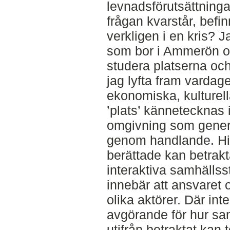
levnadsförutsättninga
frågan kvarstår, befi
verkligen i en kris? J
som bor i Ammerön o
studera platserna oc
jag lyfta fram vardage
ekonomiska, kulturell
’plats’ kännetecknas 
omgivning som gener
genom handlande. His
berättade kan betra
interaktiva samhälls
innebär att ansvaret
olika aktörer. Där int
avgörande för hur sa
utifrån betraktat kan