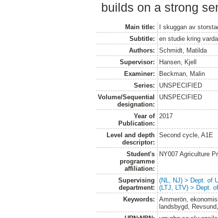
builds on a strong s
Main title:
I skuggan av storst
Subtitle:
en studie kring varda
Authors:
Schmidt, Matilda
Supervisor:
Hansen, Kjell
Examiner:
Beckman, Malin
Series:
UNSPECIFIED
Volume/Sequential
UNSPECIFIED
designation:
Year of
2017
Publication:
Level and depth
Second cycle, A1E
descriptor:
Student's
NY007 Agriculture 
programme
affiliation:
Supervising
(NL, NJ) > Dept. of
department:
(LTJ, LTV) > Dept. 
Keywords:
Ammerön, ekonomiska 
landsbygd, Revsund, 