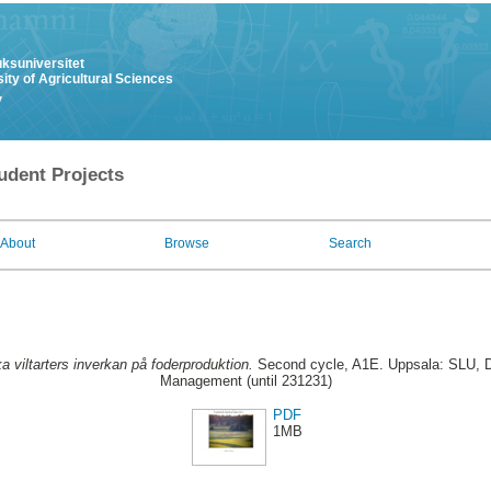
uksuniversitet
ity of Agricultural Sciences
y
udent Projects
About
Browse
Search
 viltarters inverkan på foderproduktion.
Second cycle, A1E. Uppsala: SLU, De
Management (until 231231)
PDF
1MB