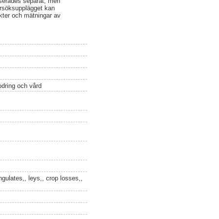
yserades separat, men
örsöksupplägget kan
kter och mätningar av
odring och vård
ngulates,, leys,, crop losses,,