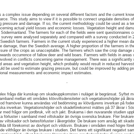
 a complex issue depending on several different factors and the current kno
rce. This study aims to view if it is possible to connect ungulate densities o
g pressure and damage. If so, the current methodology could be used as a tem
ncerning actual yield losses and economic losses. Vegetation height and d
of Södermanland. The farmers for each of the fields were sent questionnaires
he survey were analysed separately and compared with a survey conducted in
r Swedish farmers. Farmers in the current study experienced a higher mean da
damage, than the Swedish average. A higher proportion of the farmers in the
sure of the crops as unacceptable. The farmers which saw the crop damage
owards occurrence of fallow deer and wild boars. Farmers with fields in areas w
 involved in conflicts concerning game management. There was a significantly
eld areas and vegetation height, which probably would result in reduced harvest
ld be used to estimate grazing pressure, but could be improved by adding pr
itional measurements and economic impact estimates.
,
mplex fråga där kunskap om skadeuppkomsten i nuläget är begränsat. Syftet me
samband mellan ett områdes klövviltsdensiteter och vegetationshöjder på åkr
d framöver kunna användas vid bedömning av klövdjurens inverkan på foderp
ska inverkan. Vegetationshöjder och skadeförekomst mättes på 37 åkrar i S
är med frågor om jordbruk, vilt och jakt. Brukarna i den nuvarande studien u
ka förluster i samband med viltskador än övriga svenska brukare. Fler brukar
v viltskador och betesförluster i åkergrödor. De brukare som ansåg att skad
ällda till förekomst av dovhjort och vildsvin. Brukare i områden med högre för
ande viltfrågor än övriga brukare i studien. Det fanns ett signifikant negativt