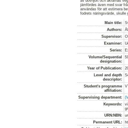
av dovhjort och åkrarnas veg
jämfördes även med svar frå
användas för att estimera 
fodrets näringsvärde, skulle 
Main title:
S
Authors:
Å
Supervisor:
O
Examiner:
U
Series:
E
Volume/Sequential
5
designation:
Year of Publication:
2
Level and depth
S
descriptor:
Student's programme
V
affiliation:
Supervising department:
(
Keywords:
vi
g
URN:NBN:
u
Permanent URL:
h