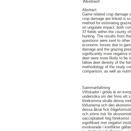
Abstract
Abstract
Game related crop damage is
crop damage are linked is sca
method for estimating grazin
on ungulate impact, both co
37 fields within the county 
hunting. The results from t
questions were sent to othe
economic losses due to game 
damage and the grazing pres
significantly more negative t
deer were more likely to be
fallow deer density of the fi
methodology of the study cou
comparison, as well as nutr
Sammanfattning
Viltskador i gröda är en ko
undersöka om det finns ett 
förekomma skulle denna meto
förlusterna och den ekonomi
dessa åkrar fick frågeformul
och större risk för ekonomis
oacceptabelt hög förekomst a
signifikant mer negativt inst
involverade i konflikter gäll