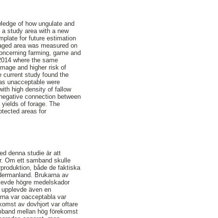
wledge of how ungulate and
f a study area with a new
plate for future estimation
amaged area was measured on
 concerning farming, game and
 2014 where the same
mage and higher risk of
 current study found the
 as unacceptable were
ith high density of fallow
 negative connection between
 yields of forage. The
otected areas for
d denna studie är att
ar. Om ett samband skulle
roduktion, både de faktiska
ödermanland. Brukarna av
pplevde högre medelskador
e upplevde även en
orna var oacceptabla var
ekomst av dovhjort var oftare
 samband mellan hög förekomst