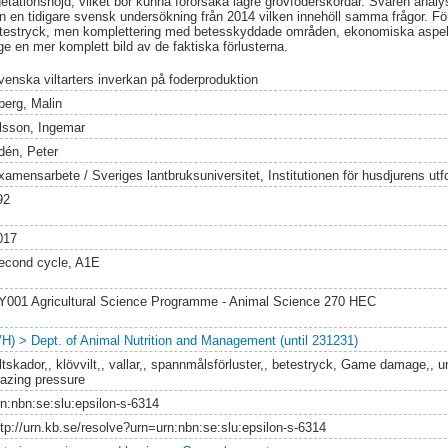
etationshöjd, vilket bör kunna förorsaka lägre grovfoderskördar. Svaren anal
n en tidigare svensk undersökning från 2014 vilken innehöll samma frågor. F
betestryck, men komplettering med betesskyddade områden, ekonomiska aspe
ge en mer komplett bild av de faktiska förlusterna.
venska viltarters inverkan på foderproduktion
berg, Malin
lsson, Ingemar
dén, Peter
xamensarbete / Sveriges lantbruksuniversitet, Institutionen för husdjurens utf
92
017
econd cycle, A1E
Y001 Agricultural Science Programme - Animal Science 270 HEC
VH) > Dept. of Animal Nutrition and Management (until 231231)
ltskador,, klövvilt,, vallar,, spannmålsförluster,, betestryck, Game damage,, u
razing pressure
rn:nbn:se:slu:epsilon-s-6314
ttp://urn.kb.se/resolve?urn=urn:nbn:se:slu:epsilon-s-6314