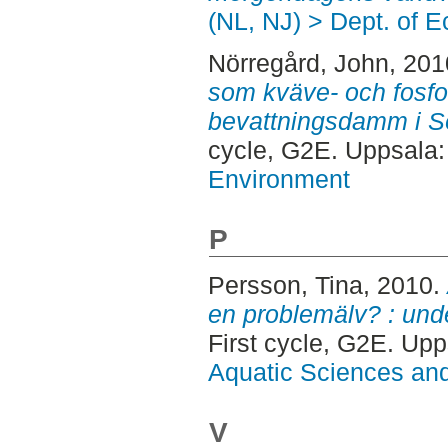
(NL, NJ) > Dept. of E
Nörregård, John
, 20
som kväve- och fosfo
bevattningsdamm i 
cycle, G2E. Uppsala
Environment
P
Persson, Tina
, 2010.
en problemälv? : unde
First cycle, G2E. Up
Aquatic Sciences an
V