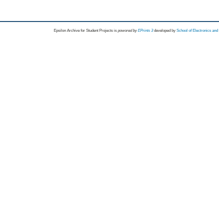
Epsilon Archive for Student Projects is
powored by
EPrints 3
developed by
School of Electronics an