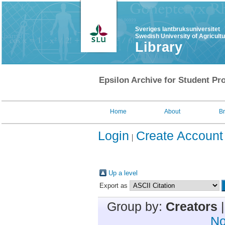
Sveriges lantbruksuniversitet
Swedish University of Agricult
Library
Epsilon Archive for Student Pro
Home
About
B
Login
Create Account
Up a level
Export as
Group by:
Creators
No