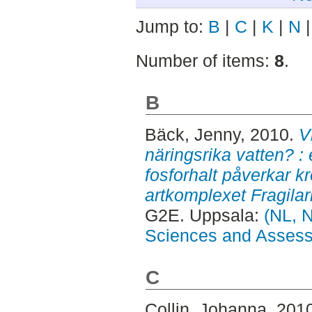
Jump to:
B
|
C
|
K
|
N
Number of items:
8
.
B
Bäck, Jenny
, 2010.
V
näringsrika vatten? 
fosforhalt påverkar k
artkomplexet Fragilar
G2E. Uppsala:
(NL, N
Sciences and Asses
C
Collin, Johanna
, 201