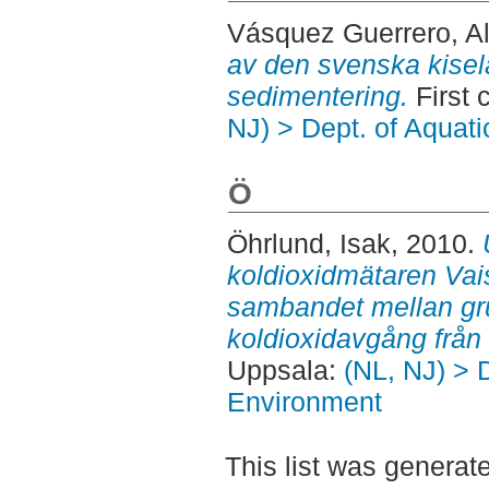
Vásquez Guerrero, A
av den svenska kisel
sedimentering.
First 
NJ) > Dept. of Aquat
Ö
Öhrlund, Isak
, 2010.
koldioxidmätaren Va
sambandet mellan gr
koldioxidavgång från 
Uppsala:
(NL, NJ) > D
Environment
This list was genera