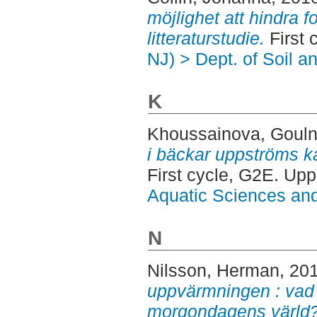
möjlighet att hindra f
litteraturstudie.
First 
NJ) > Dept. of Soil 
K
Khoussainova, Gouln
i bäckar uppströms ka
First cycle, G2E. Up
Aquatic Sciences an
N
Nilsson, Herman
, 20
uppvärmningen : vad
morgondagens värld?