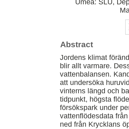
Umeå: SLU, Dept
Ma
Abstract
Jordens klimat förän
blir allt varmare. De
vattenbalansen. Kandi
att undersöka huruvid
vinterns längd och b
tidpunkt, högsta flöd
försökspark under pe
vattenflödesdata från
ned från Krycklans ö