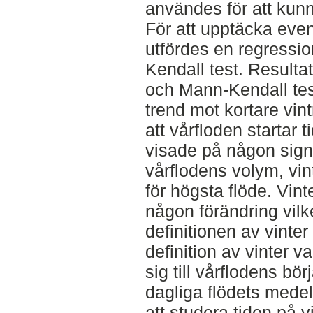
användes för att kunn
För att upptäcka event
utfördes en regressi
Kendall test. Resulta
och Mann-Kendall test
trend mot kortare vint
att vårfloden startar 
visade på någon signi
vårflodens volym, vin
för högsta flöde. Vin
någon förändring vilk
definitionen av vint
definition av vinter v
sig till vårflodens bö
dagliga flödets mede
att studera tiden på v