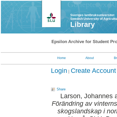
Sveriges lantbruksuniversitet
Swedish University of Agricult
Library
Epsilon Archive for Student Pro
Home
About
B
Login
Create Account
Share
Larson, Johannes
Förändring av vinterns 
skogslandskap i nor