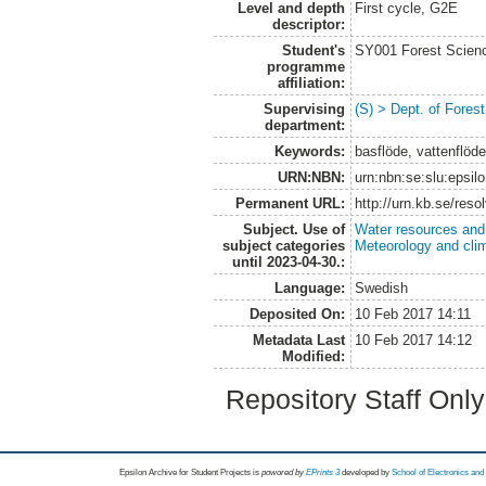
Level and depth
First cycle, G2E
descriptor:
Student's
SY001 Forest Scien
programme
affiliation:
Supervising
(S) > Dept. of Fore
department:
Keywords:
basflöde, vattenflöde
URN:NBN:
urn:nbn:se:slu:epsil
Permanent URL:
http://urn.kb.se/res
Subject. Use of
Water resources an
subject categories
Meteorology and cli
until 2023-04-30.:
Language:
Swedish
Deposited On:
10 Feb 2017 14:11
Metadata Last
10 Feb 2017 14:12
Modified:
Repository Staff Onl
Epsilon Archive for Student Projects is
powored by
EPrints 3
developed by
School of Electronics an