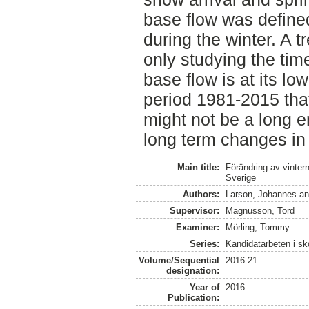
base flow was defined
during the winter. A 
only studying the tim
base flow is at its low
period 1981-2015 that
might not be a long 
long term changes in
Main title:
Förändring av vintern
Sverige
Authors:
Larson, Johannes
a
Supervisor:
Magnusson, Tord
Examiner:
Mörling, Tommy
Series:
Kandidatarbeten i s
Volume/Sequential
2016:21
designation:
Year of
2016
Publication: