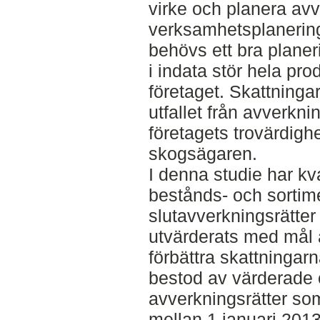
virke och planera avv
verksamhetsplanerin
behövs ett bra planer
i indata stör hela pr
företaget. Skattning
utfallet från avverkn
företagets trovärdigh
skogsägaren.
I denna studie har kva
bestånds- och sortime
slutavverkningsrätte
utvärderats med mål at
förbättra skattningarna
bestod av värderade 
avverkningsrätter som
mellan 1 januari 2013 