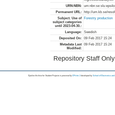
URN:NBN:
urn:nbn:se:slu:epsil
Permanent URL:
http://urn.kb.se/res
Subject. Use of
Forestry production
subject categories
until 2023-04-30.:
Language:
Swedish
Deposited On:
09 Feb 2017 15:24
Metadata Last
09 Feb 2017 15:24
Modified:
Repository Staff Onl
Epsilon Archive for Student Projects is
powored by
EPrints 3
developed by
School of Electronics an