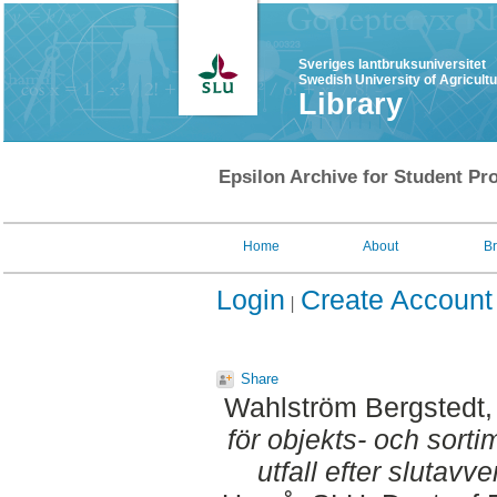
Sveriges lantbruksuniversitet
Swedish University of Agricult
Library
Epsilon Archive for Student Pro
Home
About
B
Login
Create Account
Share
Wahlström Bergstedt,
för objekts- och sor
utfall efter slutavve