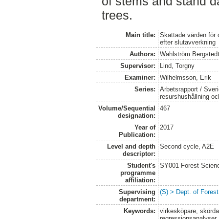
of stems and stand d
trees.
Main title:
Skattade värden för 
efter slutavverkning
Authors:
Wahlström Bergstedt
Supervisor:
Lind, Torgny
Examiner:
Wilhelmsson, Erik
Series:
Arbetsrapport / Sveri
resurshushållning o
Volume/Sequential
467
designation:
Year of
2017
Publication:
Level and depth
Second cycle, A2E
descriptor:
Student's
SY001 Forest Scien
programme
affiliation:
Supervising
(S) > Dept. of Fore
department:
Keywords:
virkesköpare, skörda
regressionsanalyser