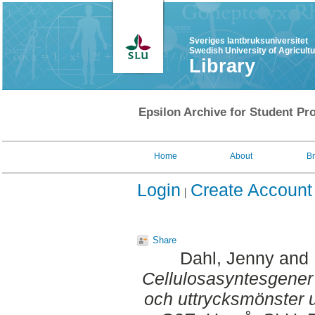
Sveriges lantbruksuniversitet
Swedish University of Agricult
Library
Epsilon Archive for Student Pro
Home
About
B
Login
Create Account
Share
Dahl, Jenny
and
Cellulosasyntesgener 
och uttrycksmönster 