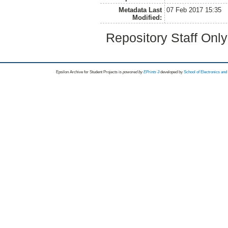
Metadata Last
07 Feb 2017 15:35
Modified:
Repository Staff Onl
Epsilon Archive for Student Projects is
powored by
EPrints 3
developed by
School of Electronics an