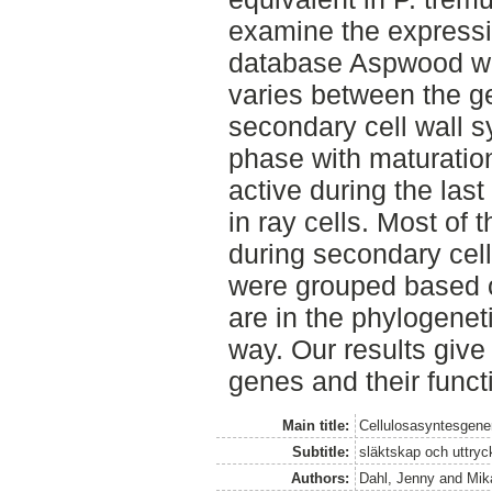
examine the expressi
database Aspwood wa
varies between the g
secondary cell wall sy
phase with maturatio
active during the las
in ray cells. Most of
during secondary cel
were grouped based o
are in the phylogeneti
way. Our results give
genes and their funct
Main title:
Cellulosasyntesgener
Subtitle:
släktskap och uttry
Authors:
Dahl, Jenny
and
Mik