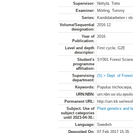
Supervisor:
Niittylä, Totte
Examiner:
Mörling, Tommy
Series:
Kandidatarbeten i s
Volume/Sequential
2016:12
designation:
Year of
2016
Publication:
Level and depth
First cycle, G2E
descriptor:
Student's
SY001 Forest Scien
programme
affiliation:
Supervising
(S) > Dept. of Fore
department:
Keywords:
Populus trichocarpa
URN:NBN:
urn:nbn:se:slu:epsil
Permanent URL:
http://urn.kb.se/res
Subject. Use of
Plant genetics and b
subject categories
until 2023-04-30.:
Language:
Swedish
Deposited On:
07 Feb 2017 15:35