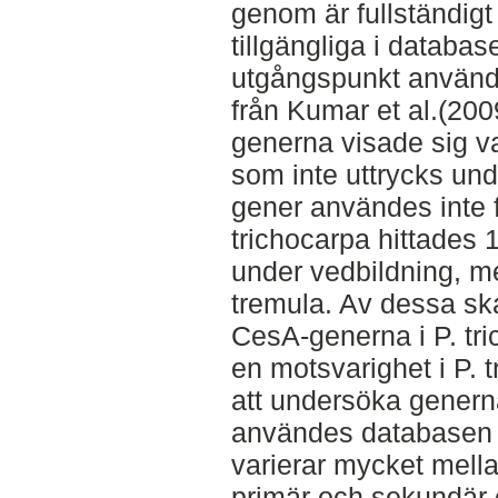
genom är fullständig
tillgängliga i datab
utgångspunkt använde
från Kumar et al.(200
generna visade sig v
som inte uttrycks un
gener användes inte f
trichocarpa hittades
under vedbildning, me
tremula. Av dessa ska
CesA-generna i P. tric
en motsvarighet i P.
att undersöka genern
användes databasen 
varierar mycket mell
primär och sekundär 