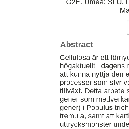
G2E. Umeå: SLU, De
Ma
Abstract
Cellulosa är ett förn
högaktuellt i dagens
att kunna nyttja den 
processer som styr v
tillväxt. Detta arbete s
gener som medverkar 
gener) i Populus tric
tremula, samt att kar
uttrycksmönster unde