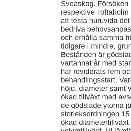
Sveaskog. Försöken 
respektive Toftaholm 
att testa huruvida det 
bedriva behovsanpass
och erhålla samma hö
tidigare i mindre, gr
Bestånden är gödslad
vartannat år med star
har reviderats fem och
behandlingsstart. Va
höjd, diameter samt 
ökad tillväxt med avse
de gödslade ytorna jä
storleksordningen 15 
ökad diametertillväx
volymtillväxt. Vi jämfö