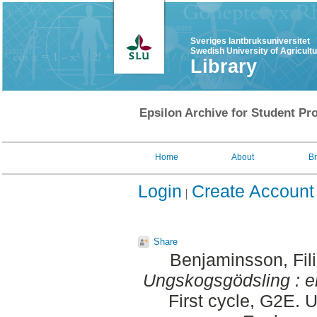
Sveriges lantbruksuniversitet
Swedish University of Agricult
Library
Epsilon Archive for Student Pro
Home
About
B
Login
Create Account
Share
Benjaminsson, Fil
Ungskogsgödsling : en 
First cycle, G2E. 