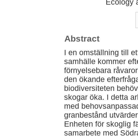
Ecology
Abstract
I en omställning till e
samhälle kommer efte
förnyelsebara råvaror 
den ökande efterfråg
biodiversiteten behö
skogar öka. I detta a
med behovsanpassad 
granbestånd utvärder
Enheten för skoglig f
samarbete med Södr