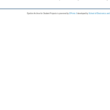
Epsilon Archive for Student Projects is
powored by
EPrints 3
developed by
School of Electronics an