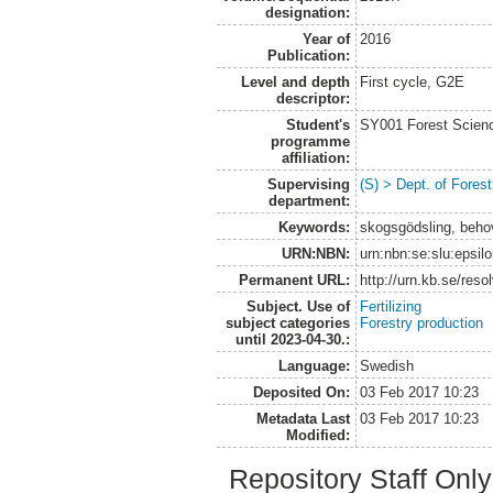
designation:
Year of
2016
Publication:
Level and depth
First cycle, G2E
descriptor:
Student's
SY001 Forest Scien
programme
affiliation:
Supervising
(S) > Dept. of Fore
department:
Keywords:
skogsgödsling, beho
URN:NBN:
urn:nbn:se:slu:epsil
Permanent URL:
http://urn.kb.se/res
Subject. Use of
Fertilizing
subject categories
Forestry production
until 2023-04-30.:
Language:
Swedish
Deposited On:
03 Feb 2017 10:23
Metadata Last
03 Feb 2017 10:23
Modified:
Repository Staff Onl