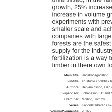
growth, 25% increas
increase in volume 
experiments with pre
smaller scale and ach
companies with large
forests are the safes
supply for the industr
fertilization is a way
timber in there own fo
Main title:
Ungskogsgödsling
Subtitle:
en studie i praktisk 
Authors:
Benjaminsson, Filip
Supervisor:
Johansson, Ulf
and
Examiner:
Mörling, Tommy
Series:
Kandidatarbeten i s
Volume/Sequential
2016:7