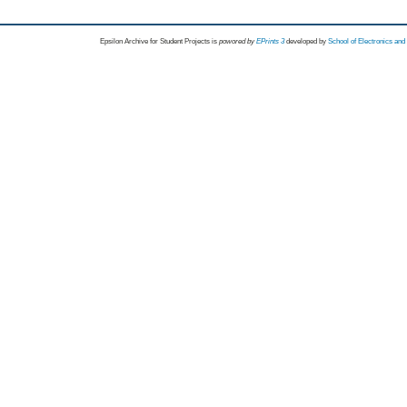
Epsilon Archive for Student Projects is
powored by
EPrints 3
developed by
School of Electronics an