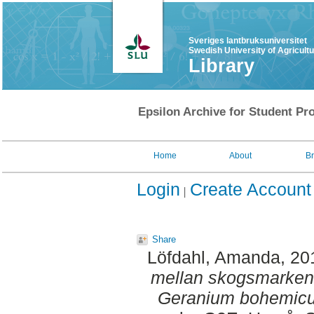
Sveriges lantbruksuniversitet
Swedish University of Agricult
Library
Epsilon Archive for Student Pro
Home
About
B
Login
Create Account
Share
Löfdahl, Amanda
, 20
mellan skogsmarkens
Geranium bohemic