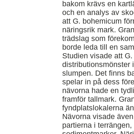
bakom krävs en kart
och en analys av sk
att G. bohemicum för
näringsrik mark. Gran
trädslag som förekom
borde leda till en sam
Studien visade att 
distributionsmönster i
slumpen. Det finns b
spelar in på dess för
nävorna hade en tydl
framför tallmark. Gra
fyndplatslokalerna än
Nävorna visade även 
partierna i terrängen,
sedimentmarker. Närin