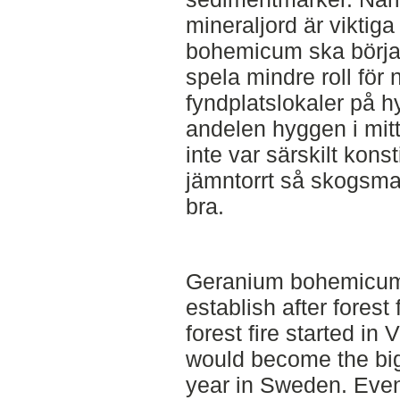
mineraljord är viktiga 
bohemicum ska börja
spela mindre roll för
fyndplatslokaler på h
andelen hyggen i mit
inte var särskilt kons
jämntorrt så skogsma
bra.
Geranium bohemicum i
establish after forest 
forest fire started i
would become the big
year in Sweden. Eve