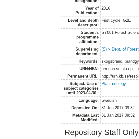
designation:
Year of
2016
Publication:
Level and depth
First cycle, G2E
descriptor:
Student's
SY001 Forest Scien
programme
affiliation:
Supervising
(S) > Dept. of Fore
department:
Keywords:
skogsbrand, brandgyn
URN:NBN:
urn:nbn:se:slu:epsil
Permanent URL:
http://urn.kb.se/res
Subject. Use of
Plant ecology
subject categories
until 2023-04-30.:
Language:
Swedish
Deposited On:
31 Jan 2017 09:32
Metadata Last
31 Jan 2017 09:32
Modified:
Repository Staff Onl