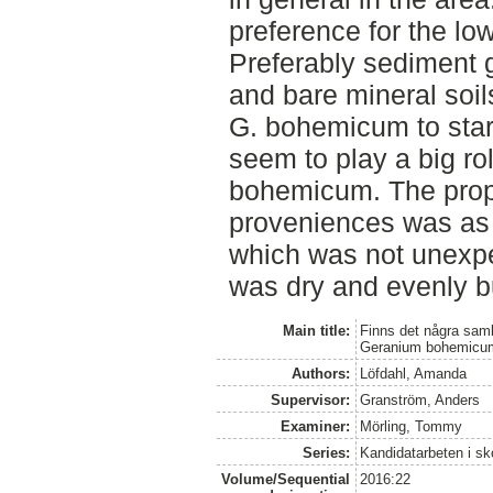
preference for the low
Preferably sediment g
and bare mineral soil
G. bohemicum to start
seem to play a big role
bohemicum. The propo
proveniences was as 
which was not unexp
was dry and evenly b
Main title:
Finns det några sam
Geranium bohemicu
Authors:
Löfdahl, Amanda
Supervisor:
Granström, Anders
Examiner:
Mörling, Tommy
Series:
Kandidatarbeten i s
Volume/Sequential
2016:22