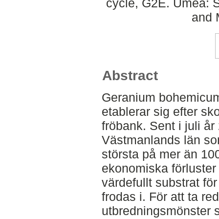
cycle, G2E. Umeå: S
and 
Abstract
Geranium bohemicum
etablerar sig efter s
fröbank. Sent i juli å
Västmanlands län som
största på mer än 100 
ekonomiska förluster
värdefullt substrat f
frodas i. För att ta 
utbredningsmönster s