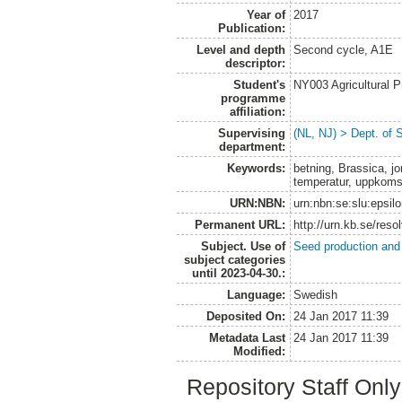
Year of
2017
Publication:
Level and depth
Second cycle, A1E
descriptor:
Student's
NY003 Agricultural 
programme
affiliation:
Supervising
(NL, NJ) > Dept. of 
department:
Keywords:
betning, Brassica, jo
temperatur, uppkoms
URN:NBN:
urn:nbn:se:slu:epsil
Permanent URL:
http://urn.kb.se/res
Subject. Use of
Seed production and
subject categories
until 2023-04-30.:
Language:
Swedish
Deposited On:
24 Jan 2017 11:39
Metadata Last
24 Jan 2017 11:39
Modified:
Repository Staff Onl