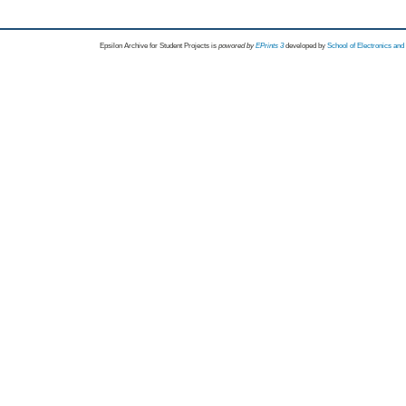
Epsilon Archive for Student Projects is
powored by
EPrints 3
developed by
School of Electronics an