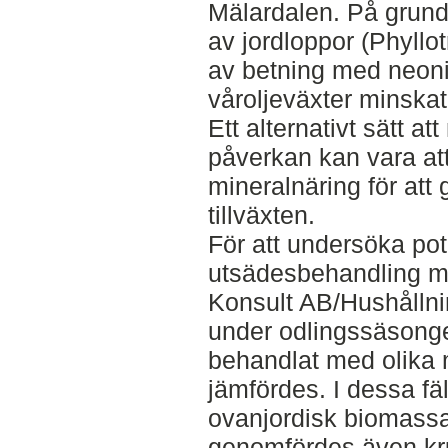
Mälardalen. På grund
av jordloppor (Phyllo
av betning med neoni
våroljeväxter minskat
Ett alternativt sätt a
påverkan kan vara at
mineralnäring för att
tillväxten.
För att undersöka pot
utsädesbehandling m
Konsult AB/Hushållnin
under odlingssäsong
behandlat med olika 
jämfördes. I dessa fä
ovanjordisk biomassa
genomfördes även kr