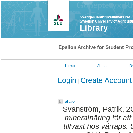
Sveriges lantbruksuniversitet
Swedish University of Agricult
Library
Epsilon Archive for Student Pro
Home
About
B
Login
Create Account
Share
Svanström, Patrik
, 2
mineralnäring för att
tillväxt hos vårraps.
S