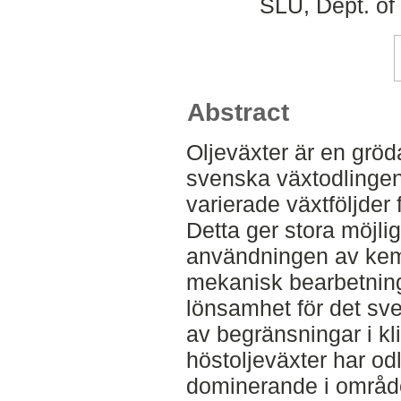
SLU, Dept. of
Abstract
Oljeväxter är en gröda
svenska växtodlingen
varierade växtföljder
Detta ger stora möjli
användningen av ke
mekanisk bearbetning 
lönsamhet för det sv
av begränsningar i kl
höstoljeväxter har odl
dominerande i område