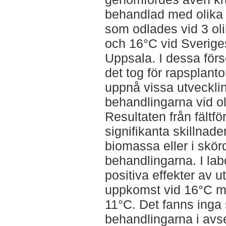
behandlad med olika 
som odlades vid 3 ol
och 16°C vid Sveriges
Uppsala. I dessa förs
det tog för rapsplanto
uppnå vissa utvecklin
behandlingarna vid ol
Resultaten från fältf
signifikanta skillnad
biomassa eller i skör
behandlingarna. I lab
positiva effekter av 
uppkomst vid 16°C men
11°C. Det fanns inga 
behandlingarna i av